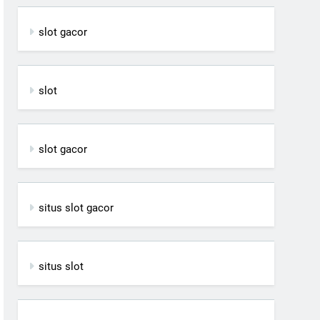
slot gacor
slot
slot gacor
situs slot gacor
situs slot