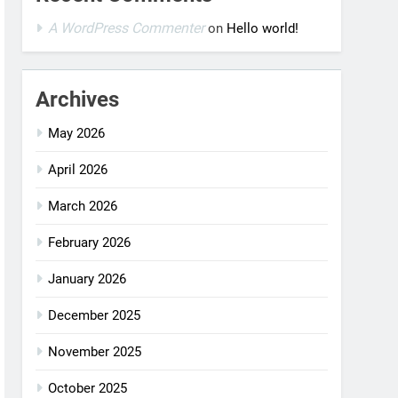
A WordPress Commenter
on
Hello world!
Archives
May 2026
April 2026
March 2026
February 2026
January 2026
December 2025
November 2025
October 2025