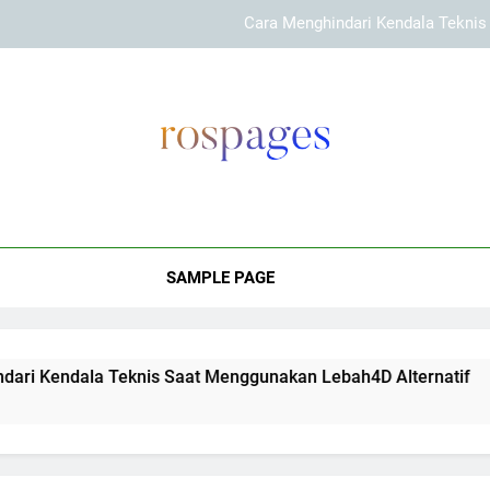
Cara Menghindari Kendala Teknis
Slot Lebah4D dengan Tampilan Modern untuk Akses Lebih Efisie
Cara Memastikan LAE138 Login B
Tips Memahami Sistem Slot L
pages
Cara Menghindari Kendala Teknis
dalah Portal Informasi Dan Berita Terpercaya. Temukan Berita
Slot Lebah4D dengan Tampilan Modern untuk Akses Lebih Efisie
SAMPLE PAGE
Cara Memastikan LAE138 Login B
 Teknis Saat Menggunakan Lebah4D Alternatif
Slot Le
3 Months 