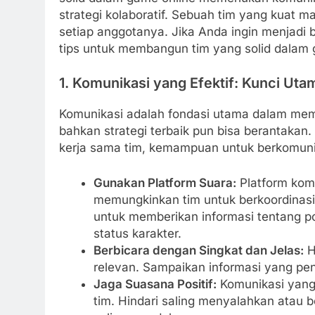
strategi kolaboratif. Sebuah tim yang kuat
setiap anggotanya. Jika Anda ingin menjadi 
tips untuk membangun tim yang solid dalam 
1.
Komunikasi yang Efektif: Kunci Uta
Komunikasi adalah fondasi utama dalam memb
bahkan strategi terbaik pun bisa berantaka
kerja sama tim, kemampuan untuk berkomunik
Gunakan Platform Suara:
Platform komu
memungkinkan tim untuk berkoordinasi 
untuk memberikan informasi tentang po
status karakter.
Berbicara dengan Singkat dan Jelas:
H
relevan. Sampaikan informasi yang pen
Jaga Suasana Positif:
Komunikasi yang 
tim. Hindari saling menyalahkan atau b