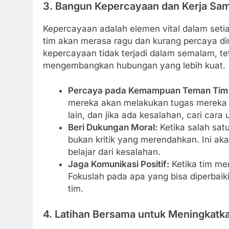
3.
Bangun Kepercayaan dan Kerja Sa
Kepercayaan adalah elemen vital dalam setia
tim akan merasa ragu dan kurang percaya d
kepercayaan tidak terjadi dalam semalam, t
mengembangkan hubungan yang lebih kuat.
Percaya pada Kemampuan Teman Tim
mereka akan melakukan tugas mereka
lain, dan jika ada kesalahan, cari car
Beri Dukungan Moral:
Ketika salah sat
bukan kritik yang merendahkan. Ini 
belajar dari kesalahan.
Jaga Komunikasi Positif:
Ketika tim me
Fokuslah pada apa yang bisa diperbai
tim.
4.
Latihan Bersama untuk Meningkatk