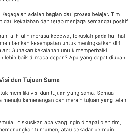
Kegagalan adalah bagian dari proses belajar. Tim
t dari kekalahan dan tetap menjaga semangat positif
an, alih-alih merasa kecewa, fokuslah pada hal-hal
n memberikan kesempatan untuk meningkatkan diri.
lan:
Gunakan kekalahan untuk memperbaiki
an lebih baik di masa depan? Apa yang dapat diubah
Visi dan Tujuan Sama
tuk memiliki visi dan tujuan yang sama. Semua
ja menuju kemenangan dan meraih tujuan yang telah
lai, diskusikan apa yang ingin dicapai oleh tim,
, memenangkan turnamen, atau sekadar bermain