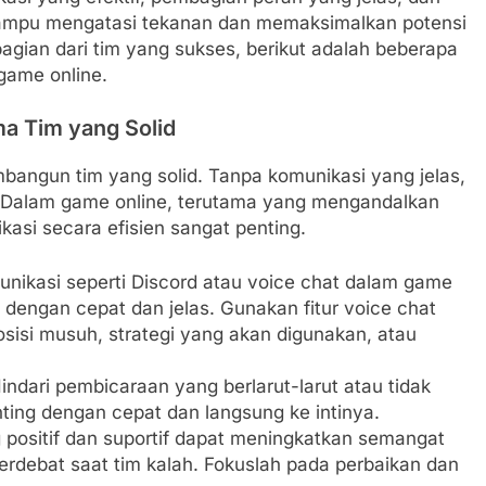
 mampu mengatasi tekanan dan memaksimalkan potensi
bagian dari tim yang sukses, berikut adalah beberapa
game online.
ma Tim yang Solid
angun tim yang solid. Tanpa komunikasi yang jelas,
n. Dalam game online, terutama yang mengandalkan
asi secara efisien sangat penting.
nikasi seperti Discord atau voice chat dalam game
dengan cepat dan jelas. Gunakan fitur voice chat
sisi musuh, strategi yang akan digunakan, atau
indari pembicaraan yang berlarut-larut atau tidak
ting dengan cepat dan langsung ke intinya.
positif dan suportif dapat meningkatkan semangat
erdebat saat tim kalah. Fokuslah pada perbaikan dan