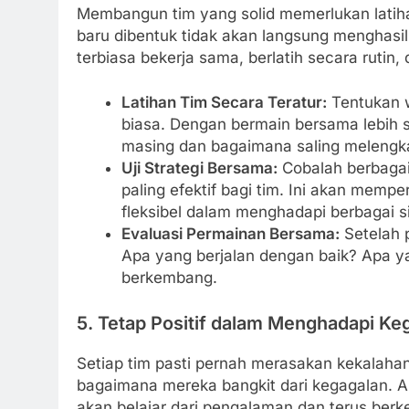
Membangun tim yang solid memerlukan latiha
baru dibentuk tidak akan langsung menghas
terbiasa bekerja sama, berlatih secara rutin
Latihan Tim Secara Teratur:
Tentukan w
biasa. Dengan bermain bersama lebih 
masing dan bagaimana saling melengka
Uji Strategi Bersama:
Cobalah berbagai 
paling efektif bagi tim. Ini akan memp
fleksibel dalam menghadapi berbagai s
Evaluasi Permainan Bersama:
Setelah p
Apa yang berjalan dengan baik? Apa yan
berkembang.
5.
Tetap Positif dalam Menghadapi Ke
Setiap tim pasti pernah merasakan kekalah
bagaimana mereka bangkit dari kegagalan. Al
akan belajar dari pengalaman dan terus ber