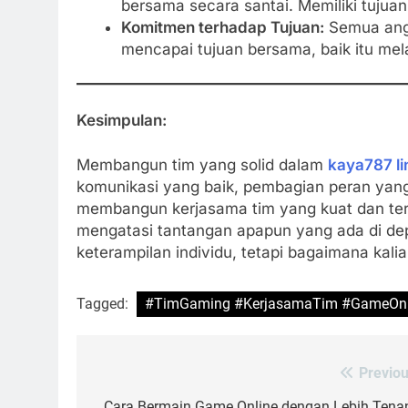
bersama secara santai. Memiliki tuju
Komitmen terhadap Tujuan:
Semua angg
mencapai tujuan bersama, baik itu mela
Kesimpulan:
Membangun tim yang solid dalam
kaya787 lin
komunikasi yang baik, pembagian peran yang
membangun kerjasama tim yang kuat dan ter
mengatasi tantangan apapun yang ada di dep
keterampilan individu, tetapi bagaimana kal
Tagged:
#TimGaming #KerjasamaTim #GameOnli
Previou
Post
Cara Bermain Game Online dengan Lebih Tena