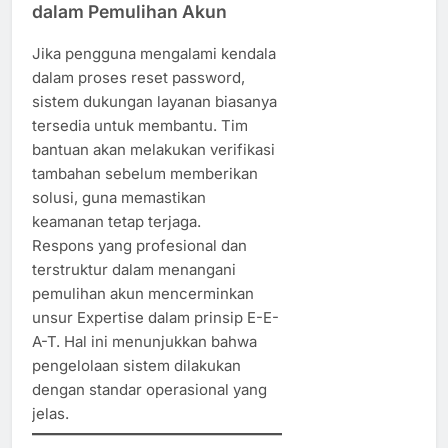
dalam Pemulihan Akun
Jika pengguna mengalami kendala
dalam proses reset password,
sistem dukungan layanan biasanya
tersedia untuk membantu. Tim
bantuan akan melakukan verifikasi
tambahan sebelum memberikan
solusi, guna memastikan
keamanan tetap terjaga.
Respons yang profesional dan
terstruktur dalam menangani
pemulihan akun mencerminkan
unsur Expertise dalam prinsip E-E-
A-T. Hal ini menunjukkan bahwa
pengelolaan sistem dilakukan
dengan standar operasional yang
jelas.