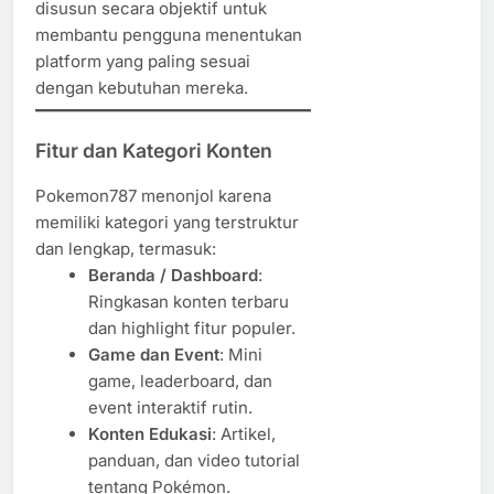
disusun secara objektif untuk
membantu pengguna menentukan
platform yang paling sesuai
dengan kebutuhan mereka.
Fitur dan Kategori Konten
Pokemon787 menonjol karena
memiliki kategori yang terstruktur
dan lengkap, termasuk:
Beranda / Dashboard
:
Ringkasan konten terbaru
dan highlight fitur populer.
Game dan Event
: Mini
game, leaderboard, dan
event interaktif rutin.
Konten Edukasi
: Artikel,
panduan, dan video tutorial
tentang Pokémon.