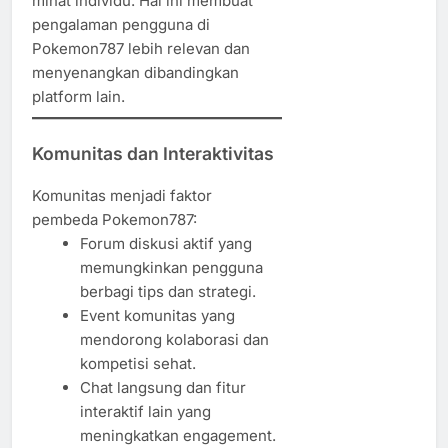
minat individu. Hal ini membuat
pengalaman pengguna di
Pokemon787 lebih relevan dan
menyenangkan dibandingkan
platform lain.
Komunitas dan Interaktivitas
Komunitas menjadi faktor
pembeda Pokemon787:
Forum diskusi aktif yang
memungkinkan pengguna
berbagi tips dan strategi.
Event komunitas yang
mendorong kolaborasi dan
kompetisi sehat.
Chat langsung dan fitur
interaktif lain yang
meningkatkan engagement.