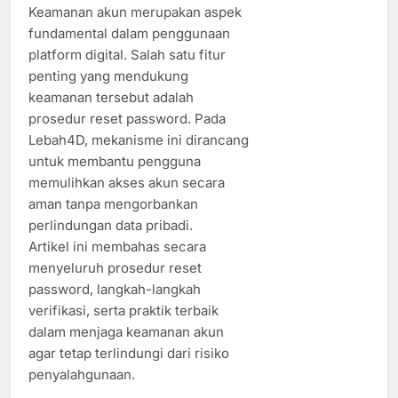
Keamanan akun merupakan aspek
fundamental dalam penggunaan
platform digital. Salah satu fitur
penting yang mendukung
keamanan tersebut adalah
prosedur reset password. Pada
Lebah4D, mekanisme ini dirancang
untuk membantu pengguna
memulihkan akses akun secara
aman tanpa mengorbankan
perlindungan data pribadi.
Artikel ini membahas secara
menyeluruh prosedur reset
password, langkah-langkah
verifikasi, serta praktik terbaik
dalam menjaga keamanan akun
agar tetap terlindungi dari risiko
penyalahgunaan.