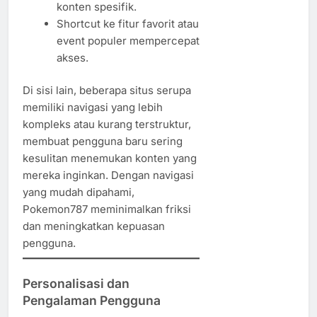
konten spesifik.
Shortcut ke fitur favorit atau
event populer mempercepat
akses.
Di sisi lain, beberapa situs serupa
memiliki navigasi yang lebih
kompleks atau kurang terstruktur,
membuat pengguna baru sering
kesulitan menemukan konten yang
mereka inginkan. Dengan navigasi
yang mudah dipahami,
Pokemon787 meminimalkan friksi
dan meningkatkan kepuasan
pengguna.
Personalisasi dan
Pengalaman Pengguna