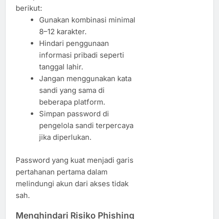
berikut:
Gunakan kombinasi minimal
8–12 karakter.
Hindari penggunaan
informasi pribadi seperti
tanggal lahir.
Jangan menggunakan kata
sandi yang sama di
beberapa platform.
Simpan password di
pengelola sandi terpercaya
jika diperlukan.
Password yang kuat menjadi garis
pertahanan pertama dalam
melindungi akun dari akses tidak
sah.
Menghindari Risiko Phishing