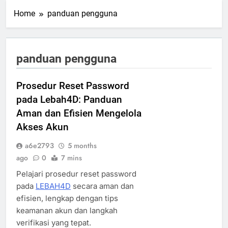
Home
panduan pengguna
panduan pengguna
Prosedur Reset Password
pada Lebah4D: Panduan
Aman dan Efisien Mengelola
Akses Akun
a6e2793
5 months
ago
0
7 mins
Pelajari prosedur reset password
pada
LEBAH4D
secara aman dan
efisien, lengkap dengan tips
keamanan akun dan langkah
verifikasi yang tepat.