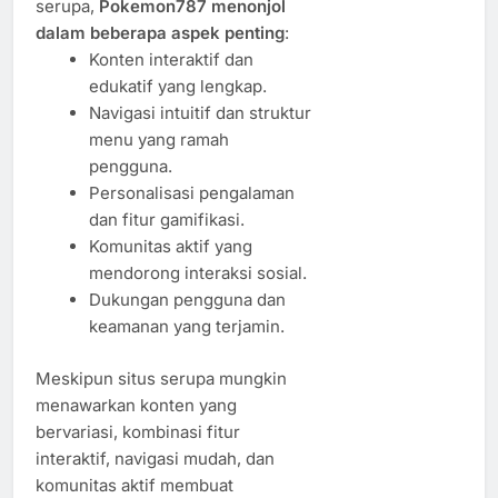
serupa,
Pokemon787 menonjol
dalam beberapa aspek penting
:
Konten interaktif dan
edukatif yang lengkap.
Navigasi intuitif dan struktur
menu yang ramah
pengguna.
Personalisasi pengalaman
dan fitur gamifikasi.
Komunitas aktif yang
mendorong interaksi sosial.
Dukungan pengguna dan
keamanan yang terjamin.
Meskipun situs serupa mungkin
menawarkan konten yang
bervariasi, kombinasi fitur
interaktif, navigasi mudah, dan
komunitas aktif membuat