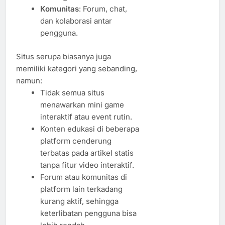
Komunitas
: Forum, chat,
dan kolaborasi antar
pengguna.
Situs serupa biasanya juga
memiliki kategori yang sebanding,
namun:
Tidak semua situs
menawarkan mini game
interaktif atau event rutin.
Konten edukasi di beberapa
platform cenderung
terbatas pada artikel statis
tanpa fitur video interaktif.
Forum atau komunitas di
platform lain terkadang
kurang aktif, sehingga
keterlibatan pengguna bisa