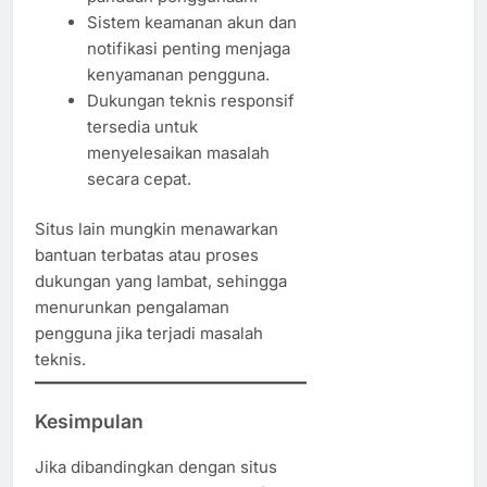
Sistem keamanan akun dan
notifikasi penting menjaga
kenyamanan pengguna.
Dukungan teknis responsif
tersedia untuk
menyelesaikan masalah
secara cepat.
Situs lain mungkin menawarkan
bantuan terbatas atau proses
dukungan yang lambat, sehingga
menurunkan pengalaman
pengguna jika terjadi masalah
teknis.
Kesimpulan
Jika dibandingkan dengan situs