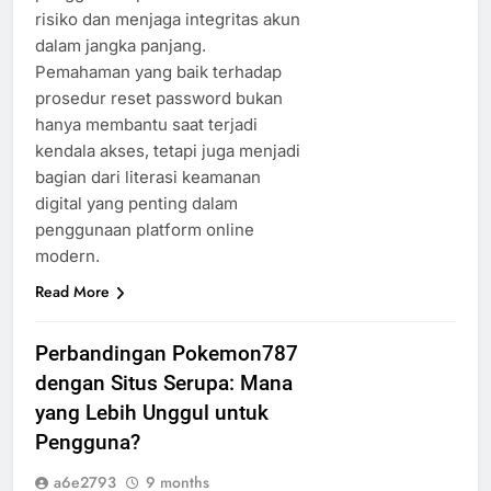
risiko dan menjaga integritas akun
dalam jangka panjang.
Pemahaman yang baik terhadap
prosedur reset password bukan
hanya membantu saat terjadi
kendala akses, tetapi juga menjadi
bagian dari literasi keamanan
digital yang penting dalam
penggunaan platform online
modern.
Read More
Perbandingan Pokemon787
dengan Situs Serupa: Mana
yang Lebih Unggul untuk
Pengguna?
a6e2793
9 months