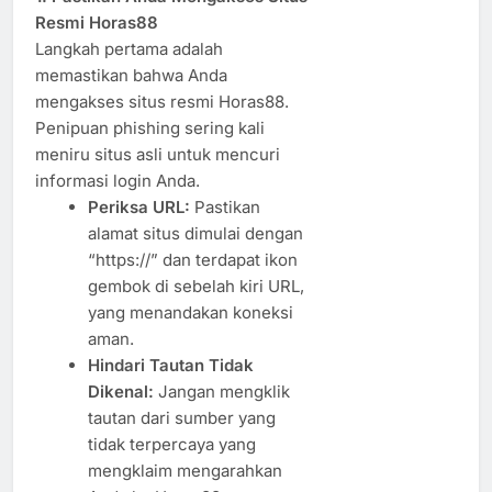
Resmi Horas88
Langkah pertama adalah
memastikan bahwa Anda
mengakses situs resmi Horas88.
Penipuan phishing sering kali
meniru situs asli untuk mencuri
informasi login Anda.
Periksa URL:
Pastikan
alamat situs dimulai dengan
“https://” dan terdapat ikon
gembok di sebelah kiri URL,
yang menandakan koneksi
aman.
Hindari Tautan Tidak
Dikenal:
Jangan mengklik
tautan dari sumber yang
tidak terpercaya yang
mengklaim mengarahkan