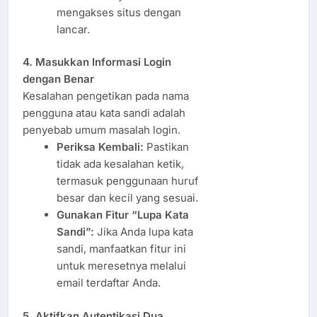
mengakses situs dengan
lancar.
4. Masukkan Informasi Login
dengan Benar
Kesalahan pengetikan pada nama
pengguna atau kata sandi adalah
penyebab umum masalah login.
Periksa Kembali:
Pastikan
tidak ada kesalahan ketik,
termasuk penggunaan huruf
besar dan kecil yang sesuai.
Gunakan Fitur “Lupa Kata
Sandi”:
Jika Anda lupa kata
sandi, manfaatkan fitur ini
untuk meresetnya melalui
email terdaftar Anda.
5. Aktifkan Autentikasi Dua