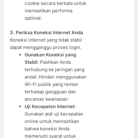
cookie secara berkala untuk
memastikan performa
optimal.
3. Periksa Koneksi Internet Anda
Koneksi internet yang tidak stabil
dapat mengganggu proses login.
Gunakan Koneksi yang
Stabil:
Pastikan Anda
terhubung ke jaringan yang
andal. Hindari menggunakan
Wi-Fi publik yang rentan
terhadap gangguan dan
ancaman keamanan.
Uji Kecepatan Internet:
Gunakan alat uji kecepatan
online untuk memastikan
bahwa koneksi Anda
memenuhi syarat untuk