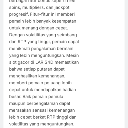
berbagai fitur bonus seperti free
spins, multipliers, dan jackpot
progresif. Fitur-fitur ini memberi
pemain lebih banyak kesempatan
untuk menang dengan cepat.
Dengan volatilitas yang seimbang
dan RTP yang tinggi, pemain dapat
menikmati pengalaman bermain
yang lebih menguntungkan. Mesin
slot gacor di LARIS4D memastikan
bahwa setiap putaran dapat
menghasilkan kemenangan,
memberi pemain peluang lebih
cepat untuk mendapatkan hadiah
besar. Baik pemain pemula
maupun berpengalaman dapat
merasakan sensasi kemenangan
lebih cepat berkat RTP tinggi dan
volatilitas yang menguntungkan.