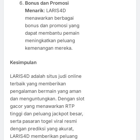
Bonus dan Promosi
Menarik
: LARIS4D
menawarkan berbagai
bonus dan promosi yang
dapat membantu pemain
meningkatkan peluang
kemenangan mereka.
Kesimpulan
LARIS4D adalah situs judi online
terbaik yang memberikan
pengalaman bermain yang aman
dan menguntungkan. Dengan slot
gacor yang menawarkan RTP
tinggi dan peluang jackpot besar,
serta pasaran togel viral resmi
dengan prediksi yang akurat,
LARIS4D memberikan peluang