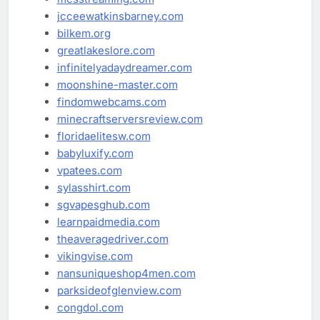
jcceewatkinsbarney.com
bilkem.org
greatlakeslore.com
infinitelyadaydreamer.com
moonshine-master.com
findomwebcams.com
minecraftserversreview.com
floridaelitesw.com
babyluxify.com
vpatees.com
sylasshirt.com
sgvapesghub.com
learnpaidmedia.com
theaveragedriver.com
vikingvise.com
nansuniqueshop4men.com
parksideofglenview.com
congdol.com