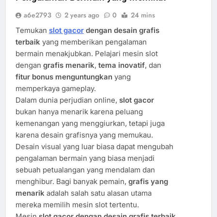
a6e2793
2 years ago
0
24 mins
Temukan
slot gacor
dengan desain grafis
terbaik
yang memberikan pengalaman
bermain menakjubkan. Pelajari mesin slot
dengan
grafis menarik
,
tema inovatif
, dan
fitur bonus menguntungkan
yang
memperkaya gameplay.
Dalam dunia perjudian online,
slot gacor
bukan hanya menarik karena peluang
kemenangan yang menggiurkan, tetapi juga
karena desain grafisnya yang memukau.
Desain visual yang luar biasa dapat mengubah
pengalaman bermain yang biasa menjadi
sebuah petualangan yang mendalam dan
menghibur. Bagi banyak pemain,
grafis yang
menarik
adalah salah satu alasan utama
mereka memilih mesin slot tertentu.
Mesin
slot gacor dengan desain grafis terbaik