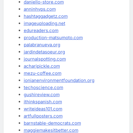
daniello-store.com
anninhvps.com
hashtaggadgetz.com
imageuploading.net
edureaders.com
production-matsumoto.com
palabranueva.org
jardindetasoeur.org
journalspotting.com
acharipickle.com
mezu-coffee.com
ionianenvironmentfoundation.org
techoscience.com
gushireview.com
ithinkspanish.com
writeideas101.com
artfullposters.com
barnstable-democrats.com
maggiemakesitbetter.com