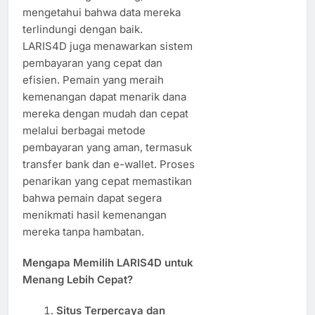
mengetahui bahwa data mereka
terlindungi dengan baik.
LARIS4D juga menawarkan sistem
pembayaran yang cepat dan
efisien. Pemain yang meraih
kemenangan dapat menarik dana
mereka dengan mudah dan cepat
melalui berbagai metode
pembayaran yang aman, termasuk
transfer bank dan e-wallet. Proses
penarikan yang cepat memastikan
bahwa pemain dapat segera
menikmati hasil kemenangan
mereka tanpa hambatan.
Mengapa Memilih LARIS4D untuk
Menang Lebih Cepat?
Situs Terpercaya dan