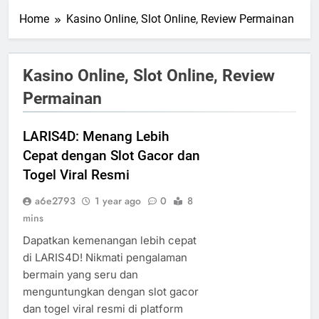
Home
Kasino Online, Slot Online, Review Permainan
Kasino Online, Slot Online, Review
Permainan
LARIS4D: Menang Lebih
Cepat dengan Slot Gacor dan
Togel Viral Resmi
a6e2793
1 year ago
0
8
mins
Dapatkan kemenangan lebih cepat
di LARIS4D! Nikmati pengalaman
bermain yang seru dan
menguntungkan dengan slot gacor
dan togel viral resmi di platform