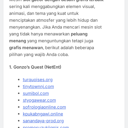
sering kali menggabungkan elemen visual,
animasi, dan tema yang kuat untuk
menciptakan atmosfer yang lebih hidup dan
menyenangkan. Jika Anda mencari mesin slot
yang tidak hanya menawarkan
peluang
menang
yang menguntungkan tetapi juga
grafis menawan
, berikut adalah beberapa
pilihan yang wajib Anda coba.
1.
Gonzo’s Quest (NetEnt)
turquoises.org
tinytownnj.com
sumibol.com
styogawear.com
sofrologiaonline.com
kpukabngawi.online
sanandaya-prod.org
promosuzukiignis.com