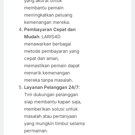
yang akurat untuk
membantu pemain
meningkatkan peluang
kemenangan mereka.
Pembayaran Cepat dan
Mudah
: LARIS4D
menawarkan berbagai
metode pembayaran yang
cepat dan aman,
memastikan pemain dapat
menarik kemenangan
mereka tanpa masalah.
Layanan Pelanggan 24/7
:
Tim dukungan pelanggan
siap membantu kapan saja,
memberikan solusi untuk
masalah atau pertanyaan
yang mungkin timbul selama
permainan.