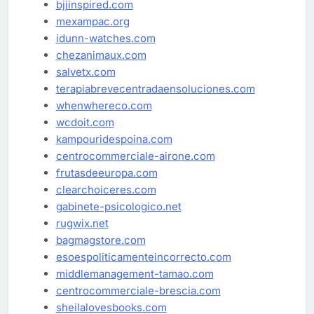
bjjinspired.com
mexampac.org
idunn-watches.com
chezanimaux.com
salvetx.com
terapiabrevecentradaensoluciones.com
whenwhereco.com
wcdoit.com
kampouridespoina.com
centrocommerciale-airone.com
frutasdeeuropa.com
clearchoiceres.com
gabinete-psicologico.net
rugwix.net
bagmagstore.com
esoespoliticamenteincorrecto.com
middlemanagement-tamao.com
centrocommerciale-brescia.com
sheilalovesbooks.com