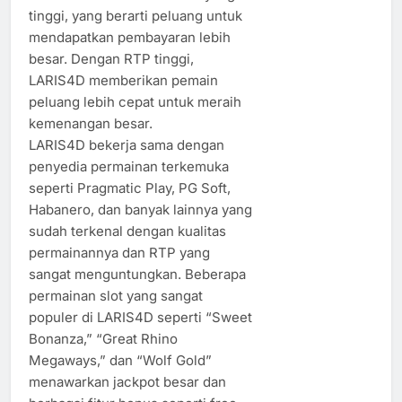
tinggi, yang berarti peluang untuk
mendapatkan pembayaran lebih
besar. Dengan RTP tinggi,
LARIS4D memberikan pemain
peluang lebih cepat untuk meraih
kemenangan besar.
LARIS4D bekerja sama dengan
penyedia permainan terkemuka
seperti Pragmatic Play, PG Soft,
Habanero, dan banyak lainnya yang
sudah terkenal dengan kualitas
permainannya dan RTP yang
sangat menguntungkan. Beberapa
permainan slot yang sangat
populer di LARIS4D seperti “Sweet
Bonanza,” “Great Rhino
Megaways,” dan “Wolf Gold”
menawarkan jackpot besar dan