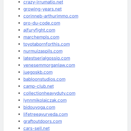
crazy-irrumatio.net
growing-years.net
corinneb-arthurimmo.com
pro-du-code.com
ajfuryfight.com
marchempls.com
toyotabornforthis.com
nurmuizaspils.com
latestserialgossip.com
venesemmorganlaw.com
juegoskb.com
babloonstudios.com
camp-club.net
collectionheavyduty.com
lynnmikolajczak.com
bidouyoga.com
lifetreeayurveda.com
graftoutdoors.com
cars-sell.net