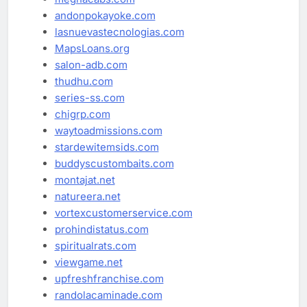
andonpokayoke.com
lasnuevastecnologias.com
MapsLoans.org
salon-adb.com
thudhu.com
series-ss.com
chigrp.com
waytoadmissions.com
stardewitemsids.com
buddyscustombaits.com
montajat.net
natureera.net
vortexcustomerservice.com
prohindistatus.com
spiritualrats.com
viewgame.net
upfreshfranchise.com
randolacaminade.com