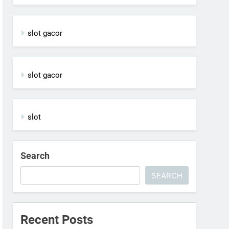
slot gacor
slot gacor
slot
Search
SEARCH
Recent Posts