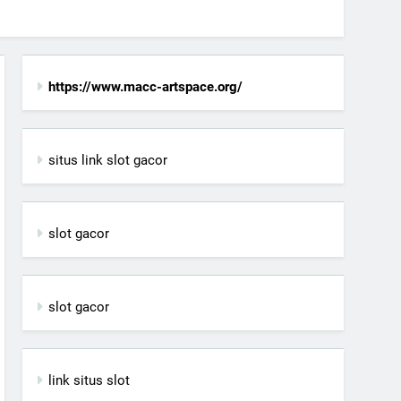
https://www.macc-artspace.org/
situs link slot gacor
slot gacor
slot gacor
link situs slot