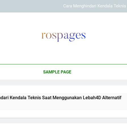
Cara Menghindari Kendala Teknis
Slot Lebah4D dengan Tampilan Modern untuk Akses Lebih Efisie
Cara Memastikan LAE138 Login B
Tips Memahami Sistem Slot L
pages
Cara Menghindari Kendala Teknis
dalah Portal Informasi Dan Berita Terpercaya. Temukan Berita
Slot Lebah4D dengan Tampilan Modern untuk Akses Lebih Efisie
SAMPLE PAGE
Cara Memastikan LAE138 Login B
a Teknis Saat Menggunakan Lebah4D Alternatif
Slot Le
3 Months 