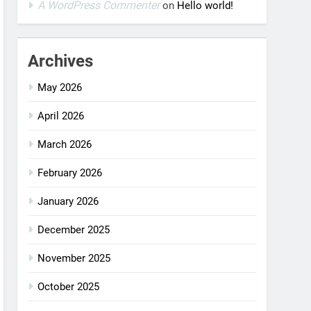
A WordPress Commenter
on
Hello world!
Archives
May 2026
April 2026
March 2026
February 2026
January 2026
December 2025
November 2025
October 2025