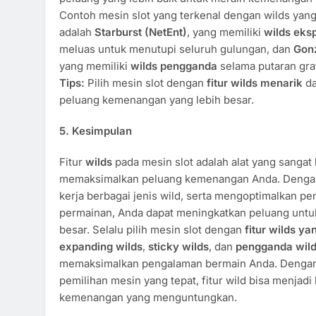
Contoh mesin slot yang terkenal dengan wilds ya
adalah
Starburst (NetEnt)
, yang memiliki
wilds eks
meluas untuk menutupi seluruh gulungan, dan
Gonz
yang memiliki
wilds pengganda
selama putaran grat
Tips:
Pilih mesin slot dengan
fitur wilds menarik
d
peluang kemenangan yang lebih besar.
5.
Kesimpulan
Fitur
wilds
pada mesin slot adalah alat yang sangat
memaksimalkan peluang kemenangan Anda. Denga
kerja berbagai jenis wild, serta mengoptimalkan 
permainan, Anda dapat meningkatkan peluang unt
besar. Selalu pilih mesin slot dengan
fitur wilds ya
expanding wilds
,
sticky wilds
, dan
pengganda wil
memaksimalkan pengalaman bermain Anda. Dengan s
pemilihan mesin yang tepat, fitur wild bisa menjadi
kemenangan yang menguntungkan.