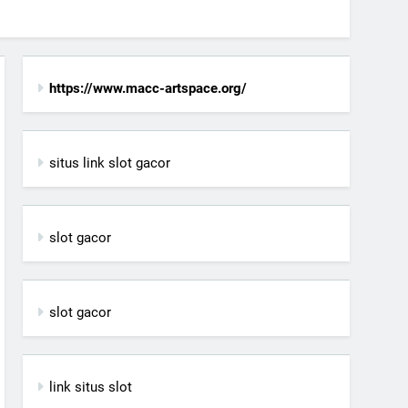
https://www.macc-artspace.org/
situs link slot gacor
slot gacor
slot gacor
link situs slot