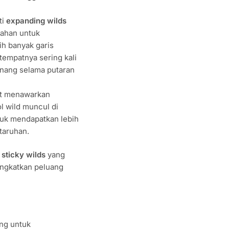
ti
expanding wilds
ahan untuk
h banyak garis
tempatnya sering kali
nang selama putaran
ot menawarkan
l wild muncul di
uk mendapatkan lebih
taruhan.
u
sticky wilds
yang
ngkatkan peluang
ing untuk