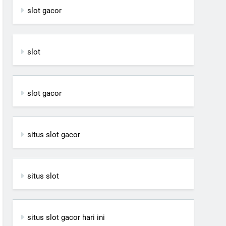
slot gacor
slot
slot gacor
situs slot gacor
situs slot
situs slot gacor hari ini