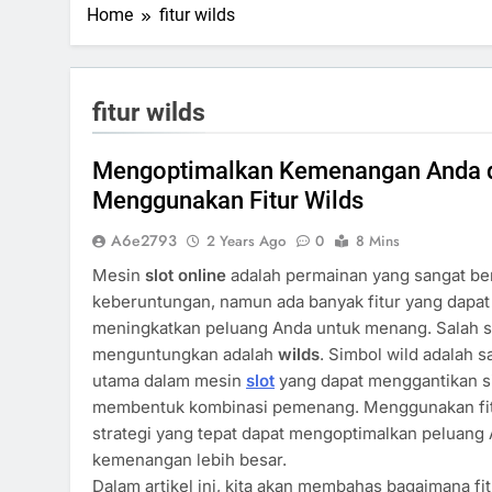
Home
fitur wilds
fitur wilds
Mengoptimalkan Kemenangan Anda d
Menggunakan Fitur Wilds
A6e2793
2 Years Ago
0
8 Mins
Mesin
slot online
adalah permainan yang sangat be
keberuntungan, namun ada banyak fitur yang dapa
meningkatkan peluang Anda untuk menang. Salah sa
menguntungkan adalah
wilds
. Simbol wild adalah 
utama dalam mesin
slot
yang dapat menggantikan si
membentuk kombinasi pemenang. Menggunakan fit
strategi yang tepat dapat mengoptimalkan peluang
kemenangan lebih besar.
Dalam artikel ini, kita akan membahas bagaimana fi