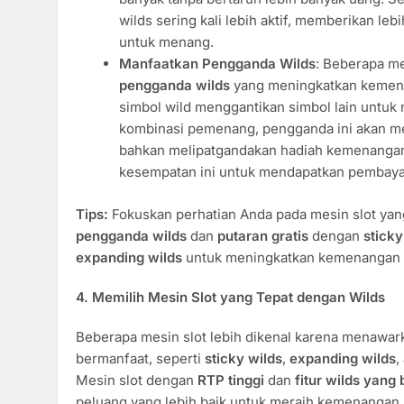
wilds sering kali lebih aktif, memberikan le
untuk menang.
Manfaatkan Pengganda Wilds
: Beberapa m
pengganda wilds
yang meningkatkan kemena
simbol wild menggantikan simbol lain untu
kombinasi pemenang, pengganda ini akan m
bahkan melipatgandakan hadiah kemenanga
kesempatan ini untuk mendapatkan pembayar
Tips:
Fokuskan perhatian Anda pada mesin slot ya
pengganda wilds
dan
putaran gratis
dengan
sticky
expanding wilds
untuk meningkatkan kemenangan 
4.
Memilih Mesin Slot yang Tepat dengan Wilds
Beberapa mesin slot lebih dikenal karena menawa
bermanfaat, seperti
sticky wilds
,
expanding wilds
,
Mesin slot dengan
RTP tinggi
dan
fitur wilds yang 
peluang yang lebih baik untuk meraih kemenangan 