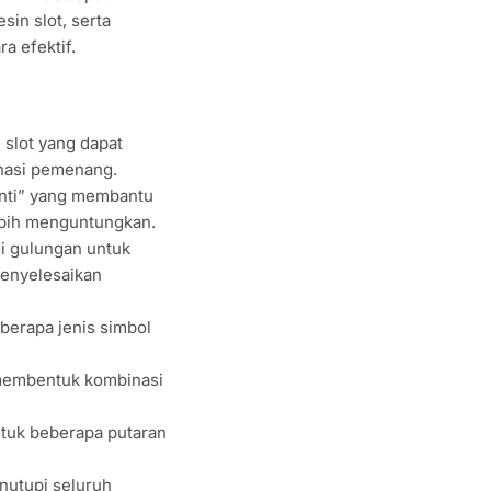
n slot, serta
a efektif.
slot yang dapat
nasi pemenang.
anti” yang membantu
ebih menguntungkan.
di gulungan untuk
menyelesaikan
berapa jenis simbol
 membentuk kombinasi
ntuk beberapa putaran
nutupi seluruh