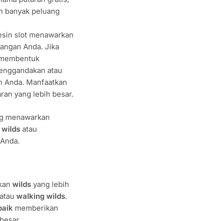
bih banyak peluang
esin slot menawarkan
ngan Anda. Jika
k membentuk
enggandakan atau
n Anda. Manfaatkan
an yang lebih besar.
ng menawarkan
 wilds
atau
Anda.
rkan
wilds
yang lebih
 atau
walking wilds
.
baik
memberikan
besar.