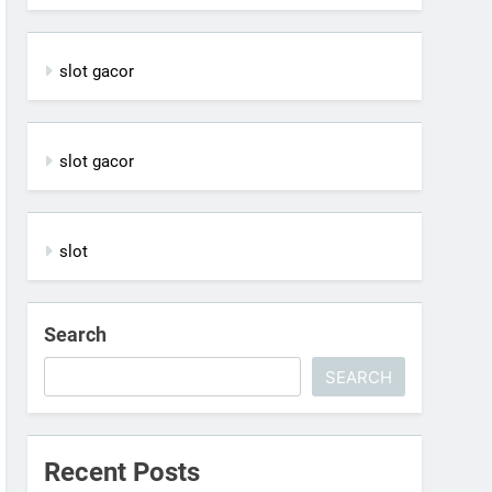
slot gacor
slot gacor
slot
Search
SEARCH
Recent Posts