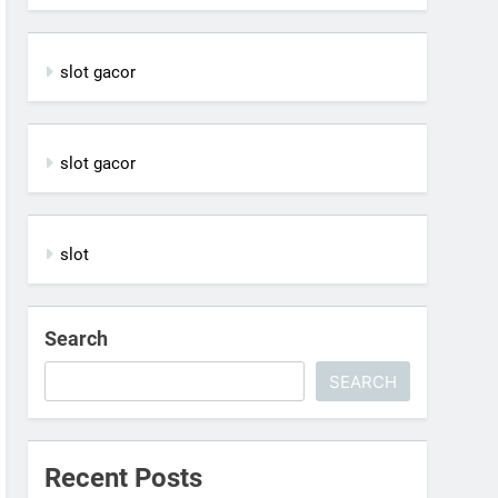
slot gacor
slot gacor
slot
Search
SEARCH
Recent Posts