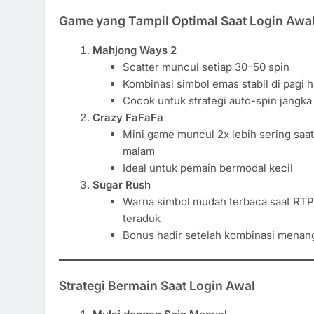
Game yang Tampil Optimal Saat Login Awa
Mahjong Ways 2
Scatter muncul setiap 30–50 spin
Kombinasi simbol emas stabil di pagi h
Cocok untuk strategi auto-spin jangk
Crazy FaFaFa
Mini game muncul 2x lebih sering saat
malam
Ideal untuk pemain bermodal kecil
Sugar Rush
Warna simbol mudah terbaca saat RTP 
teraduk
Bonus hadir setelah kombinasi menang
Strategi Bermain Saat Login Awal