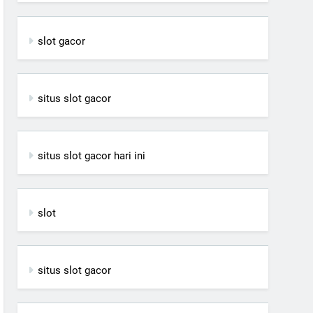
slot gacor
situs slot gacor
situs slot gacor hari ini
slot
situs slot gacor