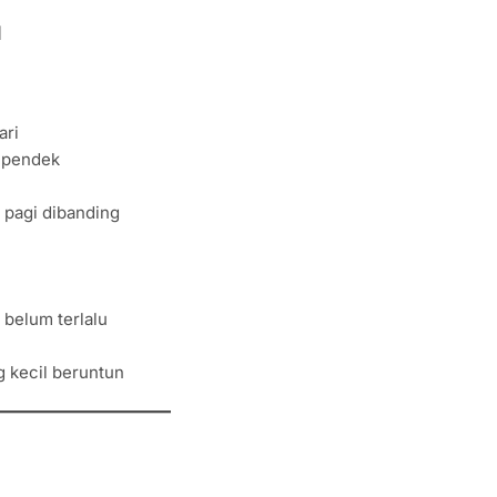
l
ari
a pendek
 pagi dibanding
belum terlalu
 kecil beruntun