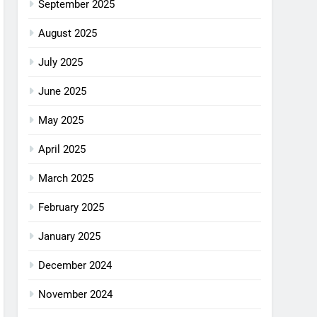
September 2025
August 2025
July 2025
June 2025
May 2025
April 2025
March 2025
February 2025
January 2025
December 2024
November 2024