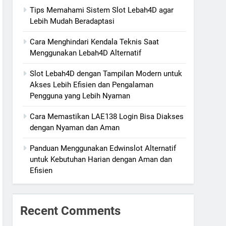
Tips Memahami Sistem Slot Lebah4D agar
Lebih Mudah Beradaptasi
Cara Menghindari Kendala Teknis Saat
Menggunakan Lebah4D Alternatif
Slot Lebah4D dengan Tampilan Modern untuk
Akses Lebih Efisien dan Pengalaman
Pengguna yang Lebih Nyaman
Cara Memastikan LAE138 Login Bisa Diakses
dengan Nyaman dan Aman
Panduan Menggunakan Edwinslot Alternatif
untuk Kebutuhan Harian dengan Aman dan
Efisien
Recent Comments