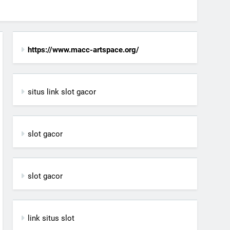
https://www.macc-artspace.org/
situs link slot gacor
slot gacor
slot gacor
link situs slot