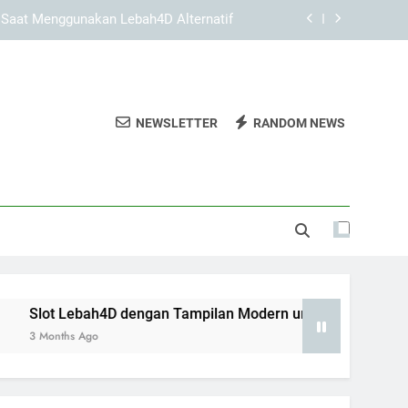
 Saat Menggunakan Lebah4D Alternatif
n dan Pengalaman Pengguna yang Lebih
Nyaman
isa Diakses dengan Nyaman dan Aman
NEWSLETTER
RANDOM NEWS
ebah4D agar Lebih Mudah Beradaptasi
 Saat Menggunakan Lebah4D Alternatif
 Terbaru Dan Artikel Bermanfaat.
n dan Pengalaman Pengguna yang Lebih
Nyaman
isa Diakses dengan Nyaman dan Aman
 Lebah4D dengan Tampilan Modern untuk Akses Lebih Efisie
ths Ago