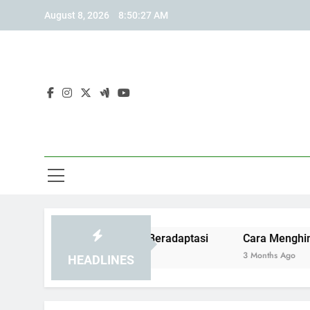
Skip
August 8, 2026
8:50:28 AM
to
content
Ros
Rospages A
 agar Lebih Mudah Beradaptasi
Cara Menghindari Kend
3 Months Ago
HEADLINES