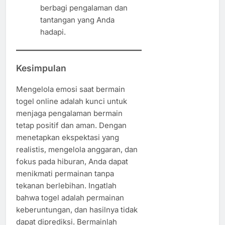
berbagi pengalaman dan
tantangan yang Anda
hadapi.
Kesimpulan
Mengelola emosi saat bermain
togel online adalah kunci untuk
menjaga pengalaman bermain
tetap positif dan aman. Dengan
menetapkan ekspektasi yang
realistis, mengelola anggaran, dan
fokus pada hiburan, Anda dapat
menikmati permainan tanpa
tekanan berlebihan. Ingatlah
bahwa togel adalah permainan
keberuntungan, dan hasilnya tidak
dapat diprediksi. Bermainlah