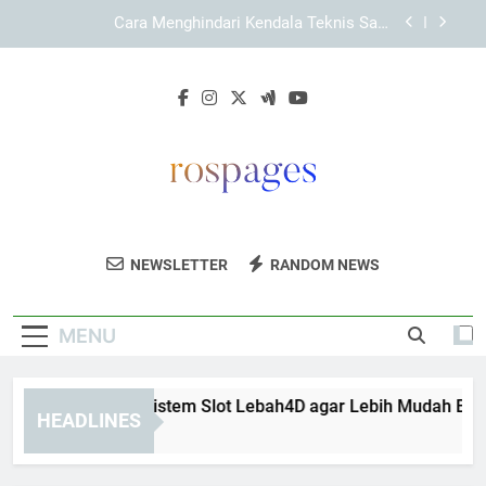
Skip
Slot Lebah4D dengan Tampilan Modern untuk
to
Akses Lebih Efisien dan Pengalaman Pengguna
yang Lebih Nyaman
content
Cara Memastikan LAE138 Login Bisa Diakses
dengan Nyaman dan Aman
Tips Memahami Sistem Slot Lebah4D agar Lebih
Mudah Beradaptasi
Cara Menghindari Kendala Teknis Saat
Menggunakan Lebah4D Alternatif
Slot Lebah4D dengan Tampilan Modern untuk
Akses Lebih Efisien dan Pengalaman Pengguna
Rospages
yang Lebih Nyaman
Rospages Adalah Portal Informasi Dan
Cara Memastikan LAE138 Login Bisa Diakses
NEWSLETTER
RANDOM NEWS
dengan Nyaman dan Aman
Berita Terpercaya. Temukan Berita Terbaru
Dan Artikel Bermanfaat.
MENU
ps Memahami Sistem Slot Lebah4D agar Lebih Mudah Beradap
HEADLINES
Months Ago