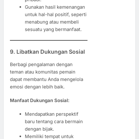
Gunakan hasil kemenangan
untuk hal-hal positif, seperti
menabung atau membeli
sesuatu yang bermanfaat.
9. Libatkan Dukungan Sosial
Berbagi pengalaman dengan
teman atau komunitas pemain
dapat membantu Anda mengelola
emosi dengan lebih baik.
Manfaat Dukungan Sosial
:
Mendapatkan perspektif
baru tentang cara bermain
dengan bijak.
Memiliki tempat untuk