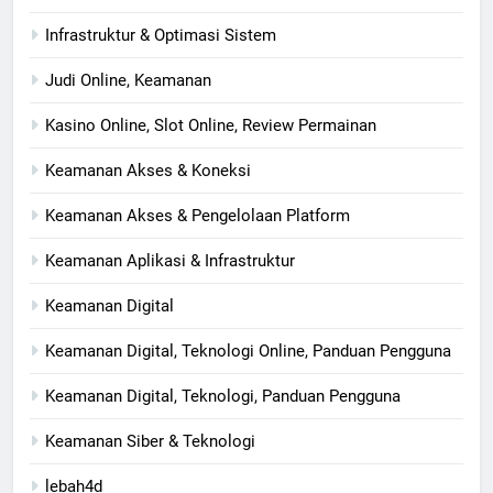
Infrastruktur & Optimasi Sistem
Judi Online, Keamanan
Kasino Online, Slot Online, Review Permainan
Keamanan Akses & Koneksi
Keamanan Akses & Pengelolaan Platform
Keamanan Aplikasi & Infrastruktur
Keamanan Digital
Keamanan Digital, Teknologi Online, Panduan Pengguna
Keamanan Digital, Teknologi, Panduan Pengguna
Keamanan Siber & Teknologi
lebah4d