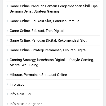
Game Online Panduan Pemain Pengembangan Skill Tips
Bermain Sehat Strategi Gaming
Game Online, Edukasi Slot, Panduan Pemula
Game Online, Edukasi, Tren Digital
Game Online, Panduan Digital, Rekomendasi Slot
Game Online, Strategi Permainan, Hiburan Digital
Gaming Strategy, Kesehatan Digital, Lifestyle Gaming,
Mental Well-Being
Hiburan, Permainan Slot, Judi Online
info gacor
info situs judi
info situs slot gacor