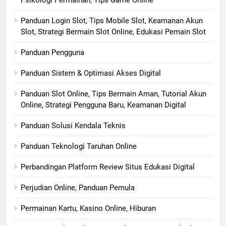
Panduan Login Slot, Tips Mobile Slot, Keamanan Akun
Slot, Strategi Bermain Slot Online, Edukasi Pemain Slot
Panduan Pengguna
Panduan Sistem & Optimasi Akses Digital
Panduan Slot Online, Tips Bermain Aman, Tutorial Akun
Online, Strategi Pengguna Baru, Keamanan Digital
Panduan Solusi Kendala Teknis
Panduan Teknologi Taruhan Online
Perbandingan Platform Review Situs Edukasi Digital
Perjudian Online, Panduan Pemula
Permainan Kartu, Kasino Online, Hiburan