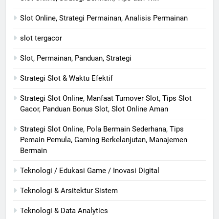
Slot Online, Strategi Permainan, Analisis Permainan
slot tergacor
Slot, Permainan, Panduan, Strategi
Strategi Slot & Waktu Efektif
Strategi Slot Online, Manfaat Turnover Slot, Tips Slot
Gacor, Panduan Bonus Slot, Slot Online Aman
Strategi Slot Online, Pola Bermain Sederhana, Tips
Pemain Pemula, Gaming Berkelanjutan, Manajemen
Bermain
Teknologi / Edukasi Game / Inovasi Digital
Teknologi & Arsitektur Sistem
Teknologi & Data Analytics