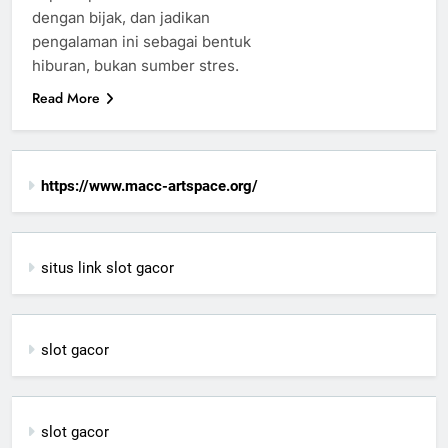
dengan bijak, dan jadikan
pengalaman ini sebagai bentuk
hiburan, bukan sumber stres.
Read More
https://www.macc-artspace.org/
situs link slot gacor
slot gacor
slot gacor