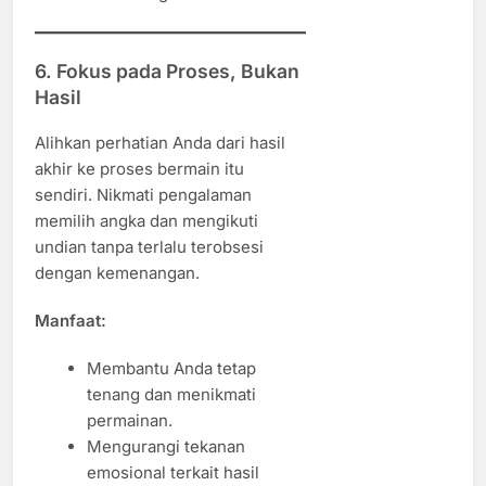
6. Fokus pada Proses, Bukan
Hasil
Alihkan perhatian Anda dari hasil
akhir ke proses bermain itu
sendiri. Nikmati pengalaman
memilih angka dan mengikuti
undian tanpa terlalu terobsesi
dengan kemenangan.
Manfaat
:
Membantu Anda tetap
tenang dan menikmati
permainan.
Mengurangi tekanan
emosional terkait hasil