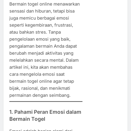
Bermain togel online menawarkan
sensasi dan hiburan, tetapi bisa
juga memicu berbagai emosi
seperti kegembiraan, frustrasi,
atau bahkan stres. Tanpa
pengelolaan emosi yang baik,
pengalaman bermain Anda dapat
berubah menjadi aktivitas yang
melelahkan secara mental. Dalam
artikel ini, kita akan membahas
cara mengelola emosi saat
bermain togel online agar tetap
bijak, rasional, dan menikmati
permainan dengan seimbang.
1. Pahami Peran Emosi dalam
Bermain Togel