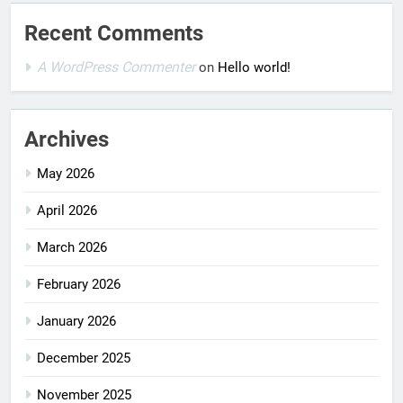
Recent Comments
A WordPress Commenter
on
Hello world!
Archives
May 2026
April 2026
March 2026
February 2026
January 2026
December 2025
November 2025