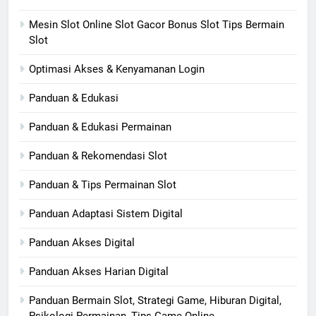
Mesin Slot Online Slot Gacor Bonus Slot Tips Bermain
Slot
Optimasi Akses & Kenyamanan Login
Panduan & Edukasi
Panduan & Edukasi Permainan
Panduan & Rekomendasi Slot
Panduan & Tips Permainan Slot
Panduan Adaptasi Sistem Digital
Panduan Akses Digital
Panduan Akses Harian Digital
Panduan Bermain Slot, Strategi Game, Hiburan Digital,
Psikologi Permainan, Tips Game Online