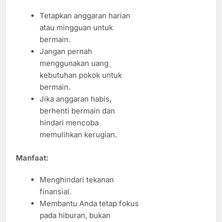
Tetapkan anggaran harian
atau mingguan untuk
bermain.
Jangan pernah
menggunakan uang
kebutuhan pokok untuk
bermain.
Jika anggaran habis,
berhenti bermain dan
hindari mencoba
memulihkan kerugian.
Manfaat
:
Menghindari tekanan
finansial.
Membantu Anda tetap fokus
pada hiburan, bukan