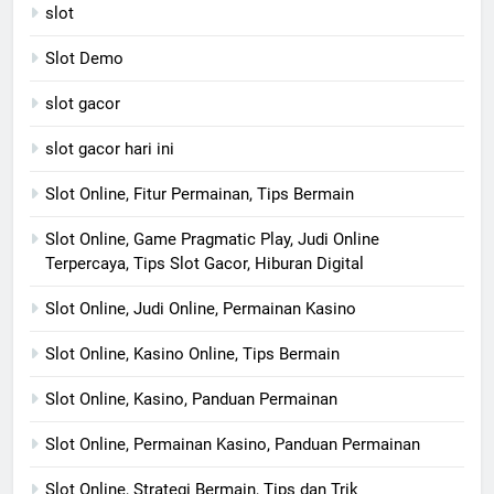
slot
Slot Demo
slot gacor
slot gacor hari ini
Slot Online, Fitur Permainan, Tips Bermain
Slot Online, Game Pragmatic Play, Judi Online
Terpercaya, Tips Slot Gacor, Hiburan Digital
Slot Online, Judi Online, Permainan Kasino
Slot Online, Kasino Online, Tips Bermain
Slot Online, Kasino, Panduan Permainan
Slot Online, Permainan Kasino, Panduan Permainan
Slot Online, Strategi Bermain, Tips dan Trik