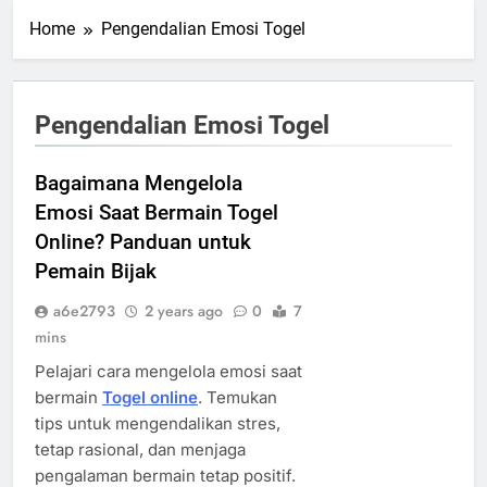
Home
Pengendalian Emosi Togel
Pengendalian Emosi Togel
Bagaimana Mengelola
Emosi Saat Bermain Togel
Online? Panduan untuk
Pemain Bijak
a6e2793
2 years ago
0
7
mins
Pelajari cara mengelola emosi saat
bermain
Togel online
. Temukan
tips untuk mengendalikan stres,
tetap rasional, dan menjaga
pengalaman bermain tetap positif.