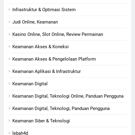
Infrastruktur & Optimasi Sistem
Judi Online, Keamanan
Kasino Online, Slot Online, Review Permainan
Keamanan Akses & Koneksi
Keamanan Akses & Pengelolaan Platform
Keamanan Aplikasi & Infrastruktur
Keamanan Digital
Keamanan Digital, Teknologi Online, Panduan Pengguna
Keamanan Digital, Teknologi, Panduan Pengguna
Keamanan Siber & Teknologi
lebah4d