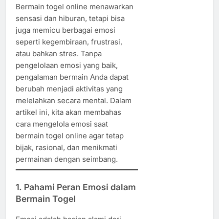
Bermain togel online menawarkan
sensasi dan hiburan, tetapi bisa
juga memicu berbagai emosi
seperti kegembiraan, frustrasi,
atau bahkan stres. Tanpa
pengelolaan emosi yang baik,
pengalaman bermain Anda dapat
berubah menjadi aktivitas yang
melelahkan secara mental. Dalam
artikel ini, kita akan membahas
cara mengelola emosi saat
bermain togel online agar tetap
bijak, rasional, dan menikmati
permainan dengan seimbang.
1. Pahami Peran Emosi dalam
Bermain Togel