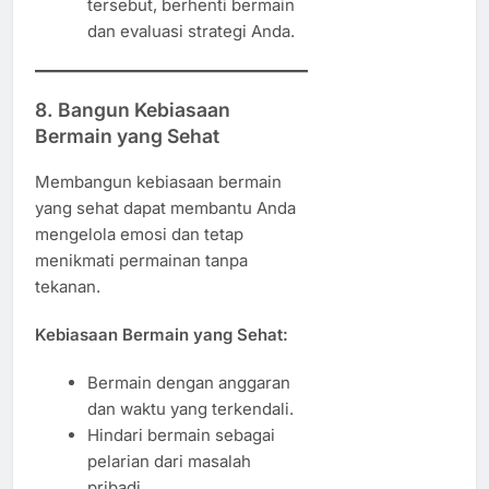
tersebut, berhenti bermain
dan evaluasi strategi Anda.
8. Bangun Kebiasaan
Bermain yang Sehat
Membangun kebiasaan bermain
yang sehat dapat membantu Anda
mengelola emosi dan tetap
menikmati permainan tanpa
tekanan.
Kebiasaan Bermain yang Sehat
:
Bermain dengan anggaran
dan waktu yang terkendali.
Hindari bermain sebagai
pelarian dari masalah
pribadi.