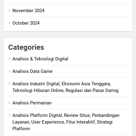
November 2024
October 2024
Categories
Analisis & Teknologi Digital
Analisis Data Game
Analisis Industri Digital, Ekonomi Asia Tenggara,
Teknologi Hiburan Online, Regulasi dan Pasar Daring
Analisis Permainan
Analisis Platform Digital, Review Situs, Perbandingan
Layanan, User Experience, Fitur Interaktif, Strategi
Platform