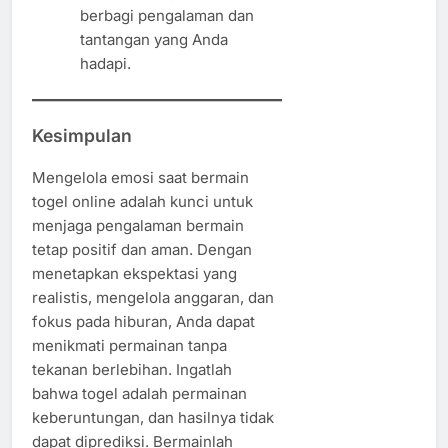
berbagi pengalaman dan
tantangan yang Anda
hadapi.
Kesimpulan
Mengelola emosi saat bermain
togel online adalah kunci untuk
menjaga pengalaman bermain
tetap positif dan aman. Dengan
menetapkan ekspektasi yang
realistis, mengelola anggaran, dan
fokus pada hiburan, Anda dapat
menikmati permainan tanpa
tekanan berlebihan. Ingatlah
bahwa togel adalah permainan
keberuntungan, dan hasilnya tidak
dapat diprediksi. Bermainlah