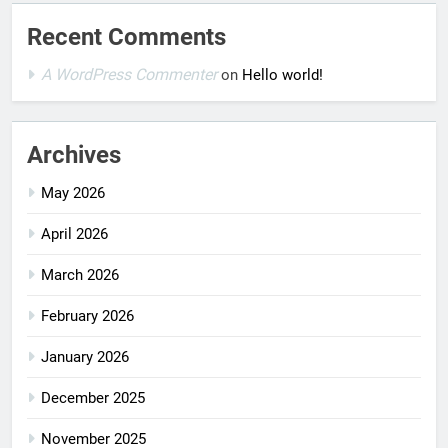
Recent Comments
A WordPress Commenter
on
Hello world!
Archives
May 2026
April 2026
March 2026
February 2026
January 2026
December 2025
November 2025