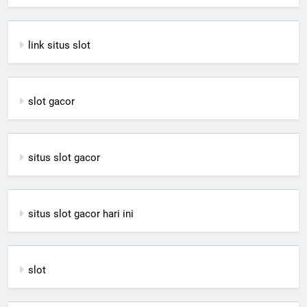
link situs slot
slot gacor
situs slot gacor
situs slot gacor hari ini
slot