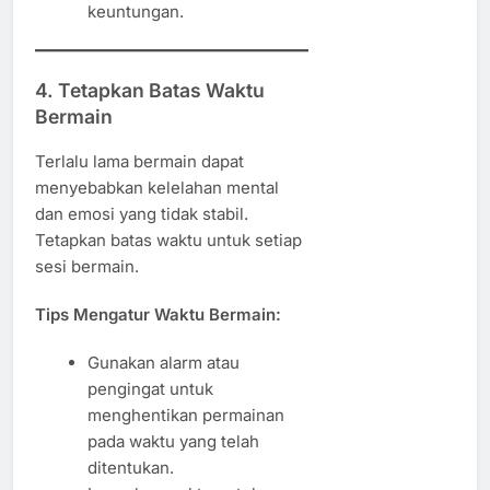
keuntungan.
4. Tetapkan Batas Waktu
Bermain
Terlalu lama bermain dapat
menyebabkan kelelahan mental
dan emosi yang tidak stabil.
Tetapkan batas waktu untuk setiap
sesi bermain.
Tips Mengatur Waktu Bermain
:
Gunakan alarm atau
pengingat untuk
menghentikan permainan
pada waktu yang telah
ditentukan.