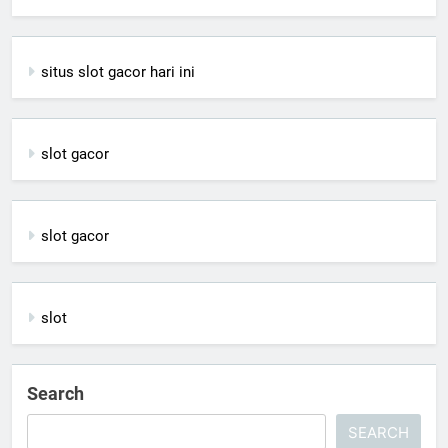
situs slot gacor hari ini
slot gacor
slot gacor
slot
Search
SEARCH