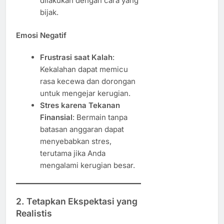
dilakukan dengan cara yang
bijak.
Emosi Negatif
Frustrasi saat Kalah
:
Kekalahan dapat memicu
rasa kecewa dan dorongan
untuk mengejar kerugian.
Stres karena Tekanan
Finansial
: Bermain tanpa
batasan anggaran dapat
menyebabkan stres,
terutama jika Anda
mengalami kerugian besar.
2. Tetapkan Ekspektasi yang
Realistis