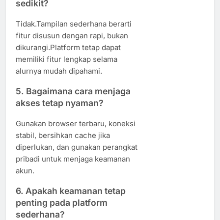
sedikit?
Tidak.Tampilan sederhana berarti
fitur disusun dengan rapi, bukan
dikurangi.Platform tetap dapat
memiliki fitur lengkap selama
alurnya mudah dipahami.
5. Bagaimana cara menjaga
akses tetap nyaman?
Gunakan browser terbaru, koneksi
stabil, bersihkan cache jika
diperlukan, dan gunakan perangkat
pribadi untuk menjaga keamanan
akun.
6. Apakah keamanan tetap
penting pada platform
sederhana?