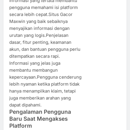
Informasi yang tertata membantu
pengguna memahami isi platform
secara lebih cepat.Situs Gacor
Maxwin yang baik sebaiknya
menyajikan informasi dengan
urutan yang logis.Penjelasan
dasar, fitur penting, keamanan
akun, dan bantuan pengguna perlu
ditempatkan secara rapi.
Informasi yang jelas juga
membantu membangun
kepercayaan.Pengguna cenderung
lebih nyaman ketika platform tidak
hanya menampilkan klaim, tetapi
juga memberikan arahan yang
dapat dipahami.
Pengalaman Pengguna
Baru Saat Mengakses
Platform