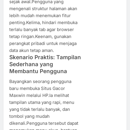
sejak awal.Pengguna yang
mengenali struktur halaman akan
lebih mudah menemukan fitur
penting.Kelima, hindari membuka
terlalu banyak tab agar browser
tetap ringan.Keenam, gunakan
perangkat pribadi untuk menjaga
data akun tetap aman.
Skenario Praktis: Tampilan
Sederhana yang
Membantu Pengguna
Bayangkan seorang pengguna
baru membuka Situs Gacor
Maxwin melalui HP.Ia melihat
tampilan utama yang rapi, menu
yang tidak terlalu banyak, dan
tombol yang mudah
dikenali.Pengguna tersebut dapat