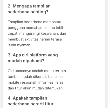
2. Mengapa tampilan
sederhana penting?
Tampilan sederhana membantu
pengguna memahami menu lebih
cepat, mengurangi kesalahan, dan
membuat aktivitas harian terasa
lebih nyaman.
3. Apa ciri platform yang
mudah dipahami?
Ciri utamanya adalah menu tertata,
tombol mudah dikenali, tampilan
mobile responsif, informasi jelas,
dan fitur akun mudah ditemukan.
4. Apakah tampilan
sederhana berarti fitur