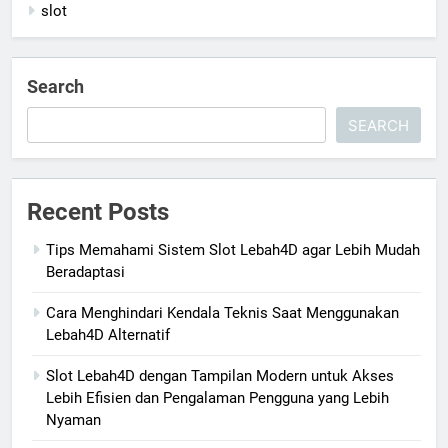
slot
Search
SEARCH
Recent Posts
Tips Memahami Sistem Slot Lebah4D agar Lebih Mudah
Beradaptasi
Cara Menghindari Kendala Teknis Saat Menggunakan
Lebah4D Alternatif
Slot Lebah4D dengan Tampilan Modern untuk Akses
Lebih Efisien dan Pengalaman Pengguna yang Lebih
Nyaman