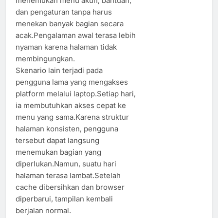
menemukan menu akun, bantuan,
dan pengaturan tanpa harus
menekan banyak bagian secara
acak.Pengalaman awal terasa lebih
nyaman karena halaman tidak
membingungkan.
Skenario lain terjadi pada
pengguna lama yang mengakses
platform melalui laptop.Setiap hari,
ia membutuhkan akses cepat ke
menu yang sama.Karena struktur
halaman konsisten, pengguna
tersebut dapat langsung
menemukan bagian yang
diperlukan.Namun, suatu hari
halaman terasa lambat.Setelah
cache dibersihkan dan browser
diperbarui, tampilan kembali
berjalan normal.