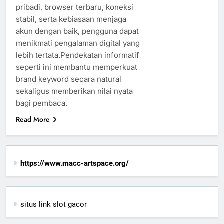
pribadi, browser terbaru, koneksi
stabil, serta kebiasaan menjaga
akun dengan baik, pengguna dapat
menikmati pengalaman digital yang
lebih tertata.Pendekatan informatif
seperti ini membantu memperkuat
brand keyword secara natural
sekaligus memberikan nilai nyata
bagi pembaca.
Read More
https://www.macc-artspace.org/
situs link slot gacor