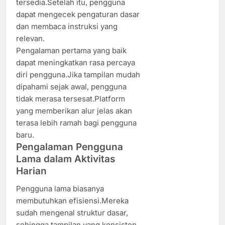
tersedia.Setelah itu, pengguna
dapat mengecek pengaturan dasar
dan membaca instruksi yang
relevan.
Pengalaman pertama yang baik
dapat meningkatkan rasa percaya
diri pengguna.Jika tampilan mudah
dipahami sejak awal, pengguna
tidak merasa tersesat.Platform
yang memberikan alur jelas akan
terasa lebih ramah bagi pengguna
baru.
Pengalaman Pengguna
Lama dalam Aktivitas
Harian
Pengguna lama biasanya
membutuhkan efisiensi.Mereka
sudah mengenal struktur dasar,
sehingga tampilan yang konsisten