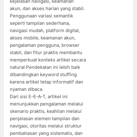
kejelasan navigasi, keamanan
akun, dan akses harian yang stabil.
Penggunaan variasi semantik
seperti tampilan sederhana,
navigasi mudah, platform digital,
akses mobile, keamanan akun,
pengalaman pengguna, browser
stabil, dan fitur praktis membantu
memperkuat konteks artikel secara
natural.Pendekatan ini lebih baik
dibandingkan keyword stuffing
karena artikel tetap informatif dan
nyaman dibaca.
Dari sisi E-E-A-T, artikel ini
menunjukkan pengalaman melalui
skenario praktis, keahlian melalui
penjelasan elemen tampilan dan
navigasi, otoritas melalui struktur
pembahasan yang sistematis, dan