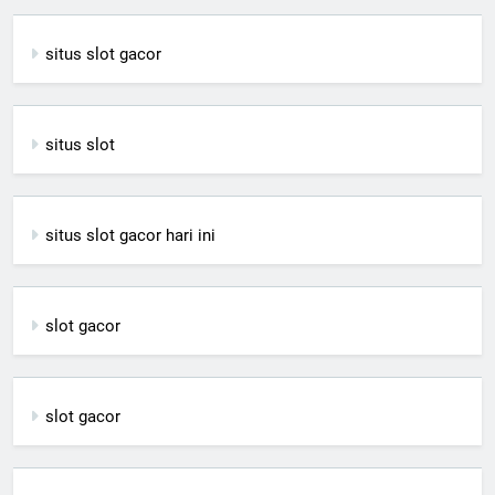
situs slot gacor
situs slot
situs slot gacor hari ini
slot gacor
slot gacor