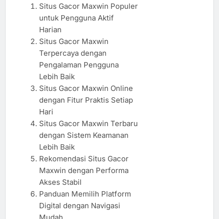
Situs Gacor Maxwin Populer
untuk Pengguna Aktif
Harian
Situs Gacor Maxwin
Terpercaya dengan
Pengalaman Pengguna
Lebih Baik
Situs Gacor Maxwin Online
dengan Fitur Praktis Setiap
Hari
Situs Gacor Maxwin Terbaru
dengan Sistem Keamanan
Lebih Baik
Rekomendasi Situs Gacor
Maxwin dengan Performa
Akses Stabil
Panduan Memilih Platform
Digital dengan Navigasi
Mudah