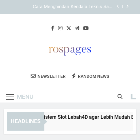
Skip
Slot Lebah4D dengan Tampilan Modern untuk
to
Akses Lebih Efisien dan Pengalaman Pengguna
yang Lebih Nyaman
content
Cara Memastikan LAE138 Login Bisa Diakses
dengan Nyaman dan Aman
Tips Memahami Sistem Slot Lebah4D agar Lebih
Mudah Beradaptasi
Cara Menghindari Kendala Teknis Saat
Menggunakan Lebah4D Alternatif
Slot Lebah4D dengan Tampilan Modern untuk
Akses Lebih Efisien dan Pengalaman Pengguna
Rospages
yang Lebih Nyaman
Rospages Adalah Portal Informasi Dan
Cara Memastikan LAE138 Login Bisa Diakses
NEWSLETTER
RANDOM NEWS
dengan Nyaman dan Aman
Berita Terpercaya. Temukan Berita Terbaru
Dan Artikel Bermanfaat.
MENU
ps Memahami Sistem Slot Lebah4D agar Lebih Mudah Beradap
HEADLINES
onths Ago