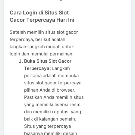
Cara Login di Situs Slot
Gacor Terpercaya Hari Ini
Setelah memilih situs slot gacor
terpercaya, berikut adalah
langkah-langkah mudah untuk
login dan memulai permainan:
Buka Situs Slot Gacor
Terpercaya:
Langkah
pertama adalah membuka
situs slot gacor terpercaya
pilihan Anda di browser.
Pastikan Anda memilih situs
yang memiliki lisensi resmi
dan memiliki reputasi yang
baik di kalangan pemain.
Situs yang terpercaya
biasanya memiliki desain