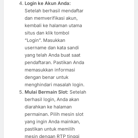
Login ke Akun Anda:
Setelah berhasil mendaftar
dan memverifikasi akun,
kembali ke halaman utama
situs dan klik tombol
“Login”. Masukkan
username dan kata sandi
yang telah Anda buat saat
pendaftaran. Pastikan Anda
memasukkan informasi
dengan benar untuk
menghindari masalah login.
Mulai Bermain Slot:
Setelah
berhasil login, Anda akan
diarahkan ke halaman
permainan. Pilih mesin slot
yang ingin Anda mainkan,
pastikan untuk memilih
mesin dengan RTP tinggi