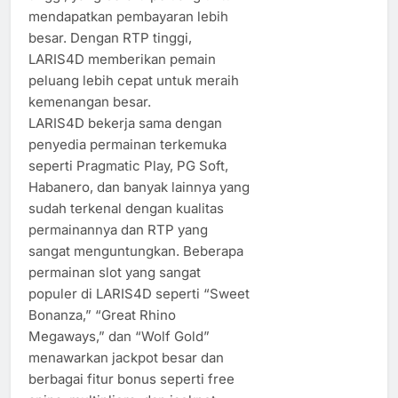
mendapatkan pembayaran lebih
besar. Dengan RTP tinggi,
LARIS4D memberikan pemain
peluang lebih cepat untuk meraih
kemenangan besar.
LARIS4D bekerja sama dengan
penyedia permainan terkemuka
seperti Pragmatic Play, PG Soft,
Habanero, dan banyak lainnya yang
sudah terkenal dengan kualitas
permainannya dan RTP yang
sangat menguntungkan. Beberapa
permainan slot yang sangat
populer di LARIS4D seperti “Sweet
Bonanza,” “Great Rhino
Megaways,” dan “Wolf Gold”
menawarkan jackpot besar dan
berbagai fitur bonus seperti free