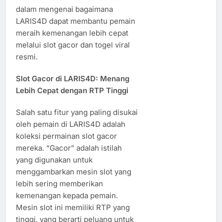
dalam mengenai bagaimana
LARIS4D dapat membantu pemain
meraih kemenangan lebih cepat
melalui slot gacor dan togel viral
resmi.
Slot Gacor di LARIS4D: Menang
Lebih Cepat dengan RTP Tinggi
Salah satu fitur yang paling disukai
oleh pemain di LARIS4D adalah
koleksi permainan slot gacor
mereka. “Gacor” adalah istilah
yang digunakan untuk
menggambarkan mesin slot yang
lebih sering memberikan
kemenangan kepada pemain.
Mesin slot ini memiliki RTP yang
tinggi, yang berarti peluang untuk