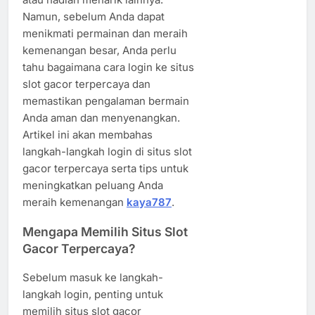
Namun, sebelum Anda dapat
menikmati permainan dan meraih
kemenangan besar, Anda perlu
tahu bagaimana cara login ke situs
slot gacor terpercaya dan
memastikan pengalaman bermain
Anda aman dan menyenangkan.
Artikel ini akan membahas
langkah-langkah login di situs slot
gacor terpercaya serta tips untuk
meningkatkan peluang Anda
meraih kemenangan
kaya787
.
Mengapa Memilih Situs Slot
Gacor Terpercaya?
Sebelum masuk ke langkah-
langkah login, penting untuk
memilih situs slot gacor