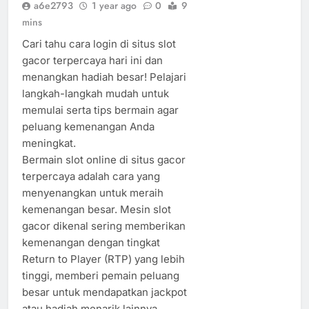
a6e2793
1 year ago
0
9
mins
Cari tahu cara login di situs slot
gacor terpercaya hari ini dan
menangkan hadiah besar! Pelajari
langkah-langkah mudah untuk
memulai serta tips bermain agar
peluang kemenangan Anda
meningkat.
Bermain slot online di situs gacor
terpercaya adalah cara yang
menyenangkan untuk meraih
kemenangan besar. Mesin slot
gacor dikenal sering memberikan
kemenangan dengan tingkat
Return to Player (RTP) yang lebih
tinggi, memberi pemain peluang
besar untuk mendapatkan jackpot
atau hadiah menarik lainnya.