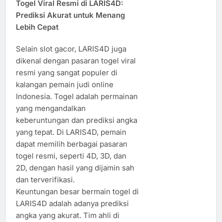
Togel Viral Resmi di LARIS4D:
Prediksi Akurat untuk Menang
Lebih Cepat
Selain slot gacor, LARIS4D juga
dikenal dengan pasaran togel viral
resmi yang sangat populer di
kalangan pemain judi online
Indonesia. Togel adalah permainan
yang mengandalkan
keberuntungan dan prediksi angka
yang tepat. Di LARIS4D, pemain
dapat memilih berbagai pasaran
togel resmi, seperti 4D, 3D, dan
2D, dengan hasil yang dijamin sah
dan terverifikasi.
Keuntungan besar bermain togel di
LARIS4D adalah adanya prediksi
angka yang akurat. Tim ahli di