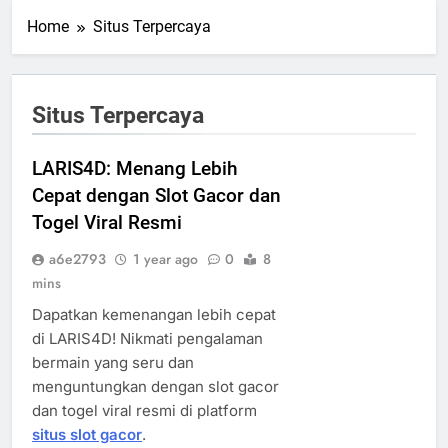
Home
Situs Terpercaya
Situs Terpercaya
LARIS4D: Menang Lebih
Cepat dengan Slot Gacor dan
Togel Viral Resmi
a6e2793
1 year ago
0
8
mins
Dapatkan kemenangan lebih cepat
di LARIS4D! Nikmati pengalaman
bermain yang seru dan
menguntungkan dengan slot gacor
dan togel viral resmi di platform
situs slot gacor
.