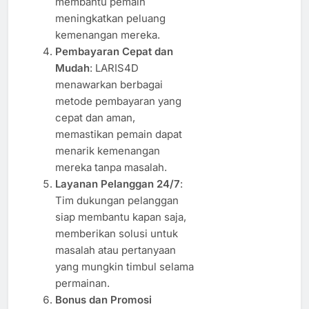
membantu pemain
meningkatkan peluang
kemenangan mereka.
Pembayaran Cepat dan
Mudah
: LARIS4D
menawarkan berbagai
metode pembayaran yang
cepat dan aman,
memastikan pemain dapat
menarik kemenangan
mereka tanpa masalah.
Layanan Pelanggan 24/7
:
Tim dukungan pelanggan
siap membantu kapan saja,
memberikan solusi untuk
masalah atau pertanyaan
yang mungkin timbul selama
permainan.
Bonus dan Promosi