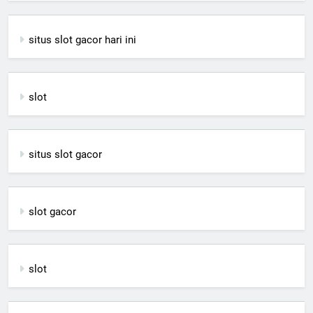
situs slot gacor hari ini
slot
situs slot gacor
slot gacor
slot