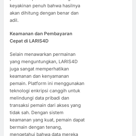
keyakinan penuh bahwa hasilnya
akan dihitung dengan benar dan
adil.
Keamanan dan Pembayaran
Cepat di LARIS4D
Selain menawarkan permainan
yang menguntungkan, LARIS4D
juga sangat memperhatikan
keamanan dan kenyamanan
pemain. Platform ini menggunakan
teknologi enkripsi canggih untuk
melindungi data pribadi dan
transaksi pemain dari akses yang
tidak sah. Dengan sistem
keamanan yang kuat, pemain dapat
bermain dengan tenang,
mengetahui bahwa data mereka