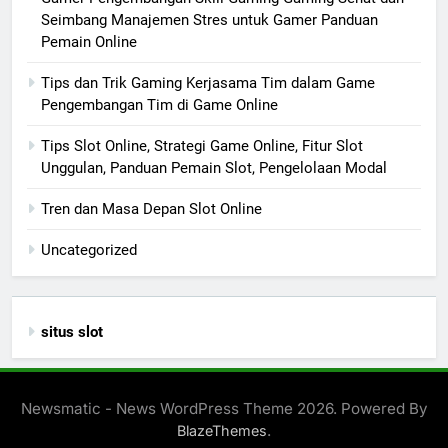
Seimbang Manajemen Stres untuk Gamer Panduan
Pemain Online
Tips dan Trik Gaming Kerjasama Tim dalam Game
Pengembangan Tim di Game Online
Tips Slot Online, Strategi Game Online, Fitur Slot
Unggulan, Panduan Pemain Slot, Pengelolaan Modal
Tren dan Masa Depan Slot Online
Uncategorized
situs slot
Newsmatic - News WordPress Theme 2026. Powered By
.
BlazeThemes