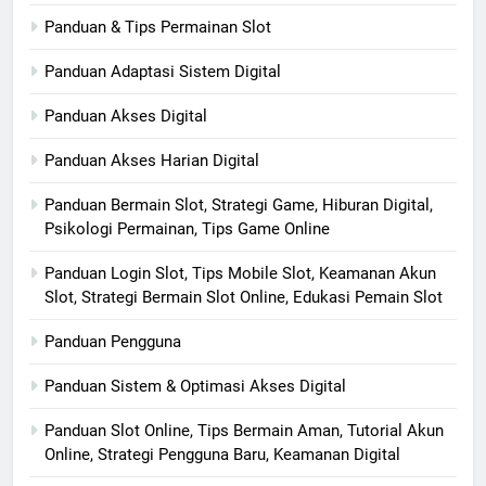
Panduan & Tips Permainan Slot
Panduan Adaptasi Sistem Digital
Panduan Akses Digital
Panduan Akses Harian Digital
Panduan Bermain Slot, Strategi Game, Hiburan Digital,
Psikologi Permainan, Tips Game Online
Panduan Login Slot, Tips Mobile Slot, Keamanan Akun
Slot, Strategi Bermain Slot Online, Edukasi Pemain Slot
Panduan Pengguna
Panduan Sistem & Optimasi Akses Digital
Panduan Slot Online, Tips Bermain Aman, Tutorial Akun
Online, Strategi Pengguna Baru, Keamanan Digital