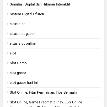
Simulasi Digital dan Hiburan Interaktif
Sistem Digital Efisien
situs slot
situs slot gacor
situs slot online
slot
Slot Demo
slot gacor
slot gacor hari ini
Slot Online, Fitur Permainan, Tips Bermain
Slot Online, Game Pragmatic Play, Judi Online