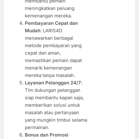
membantu pemain
meningkatkan peluang
kemenangan mereka.
Pembayaran Cepat dan
Mudah
: LARIS4D
menawarkan berbagai
metode pembayaran yang
cepat dan aman,
memastikan pemain dapat
menarik kemenangan
mereka tanpa masalah.
Layanan Pelanggan 24/7
:
Tim dukungan pelanggan
siap membantu kapan saja,
memberikan solusi untuk
masalah atau pertanyaan
yang mungkin timbul selama
permainan.
Bonus dan Promosi