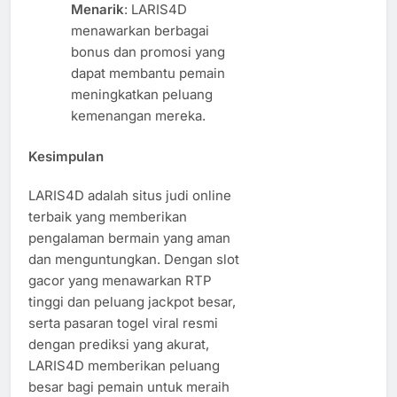
Menarik
: LARIS4D
menawarkan berbagai
bonus dan promosi yang
dapat membantu pemain
meningkatkan peluang
kemenangan mereka.
Kesimpulan
LARIS4D adalah situs judi online
terbaik yang memberikan
pengalaman bermain yang aman
dan menguntungkan. Dengan slot
gacor yang menawarkan RTP
tinggi dan peluang jackpot besar,
serta pasaran togel viral resmi
dengan prediksi yang akurat,
LARIS4D memberikan peluang
besar bagi pemain untuk meraih