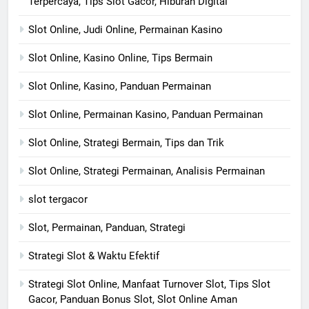
Terpercaya, Tips Slot Gacor, Hiburan Digital
Slot Online, Judi Online, Permainan Kasino
Slot Online, Kasino Online, Tips Bermain
Slot Online, Kasino, Panduan Permainan
Slot Online, Permainan Kasino, Panduan Permainan
Slot Online, Strategi Bermain, Tips dan Trik
Slot Online, Strategi Permainan, Analisis Permainan
slot tergacor
Slot, Permainan, Panduan, Strategi
Strategi Slot & Waktu Efektif
Strategi Slot Online, Manfaat Turnover Slot, Tips Slot
Gacor, Panduan Bonus Slot, Slot Online Aman