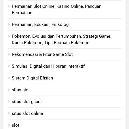
Permainan Slot Online, Kasino Online, Panduan
Permainan
Permainan, Edukasi, Psikologi
Pokémon, Evolusi dan Pertumbuhan, Strategi Game,
Dunia Pokémon, Tips Bermain Pokémon
Rekomendasi & Fitur Game Slot
Simulasi Digital dan Hiburan Interaktif
Sistem Digital Efisien
situs slot
situs slot gacor
situs slot online
slot