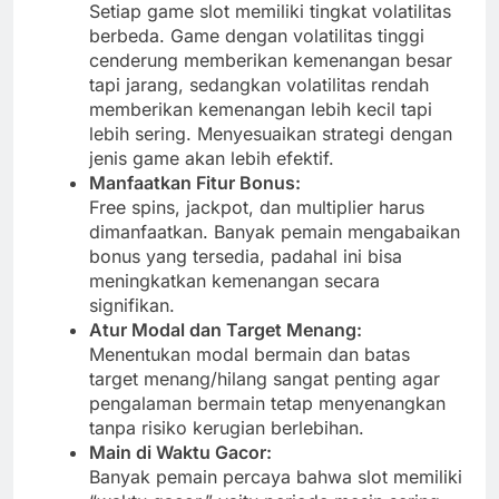
Setiap game slot memiliki tingkat volatilitas
berbeda. Game dengan volatilitas tinggi
cenderung memberikan kemenangan besar
tapi jarang, sedangkan volatilitas rendah
memberikan kemenangan lebih kecil tapi
lebih sering. Menyesuaikan strategi dengan
jenis game akan lebih efektif.
Manfaatkan Fitur Bonus:
Free spins, jackpot, dan multiplier harus
dimanfaatkan. Banyak pemain mengabaikan
bonus yang tersedia, padahal ini bisa
meningkatkan kemenangan secara
signifikan.
Atur Modal dan Target Menang:
Menentukan modal bermain dan batas
target menang/hilang sangat penting agar
pengalaman bermain tetap menyenangkan
tanpa risiko kerugian berlebihan.
Main di Waktu Gacor:
Banyak pemain percaya bahwa slot memiliki