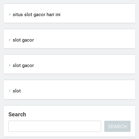
situs slot gacor hari ini
slot gacor
slot gacor
slot
Search
SEARCH