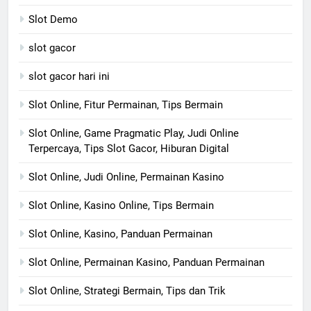
Slot Demo
slot gacor
slot gacor hari ini
Slot Online, Fitur Permainan, Tips Bermain
Slot Online, Game Pragmatic Play, Judi Online
Terpercaya, Tips Slot Gacor, Hiburan Digital
Slot Online, Judi Online, Permainan Kasino
Slot Online, Kasino Online, Tips Bermain
Slot Online, Kasino, Panduan Permainan
Slot Online, Permainan Kasino, Panduan Permainan
Slot Online, Strategi Bermain, Tips dan Trik