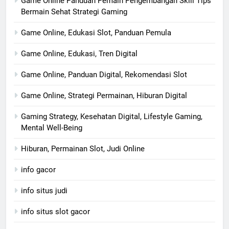
Game Online Panduan Pemain Pengembangan Skill Tips
Bermain Sehat Strategi Gaming
Game Online, Edukasi Slot, Panduan Pemula
Game Online, Edukasi, Tren Digital
Game Online, Panduan Digital, Rekomendasi Slot
Game Online, Strategi Permainan, Hiburan Digital
Gaming Strategy, Kesehatan Digital, Lifestyle Gaming,
Mental Well-Being
Hiburan, Permainan Slot, Judi Online
info gacor
info situs judi
info situs slot gacor