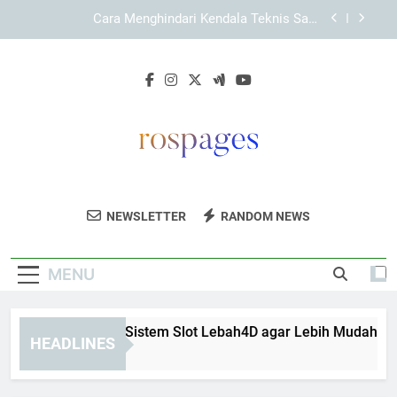
Skip
Slot Lebah4D dengan Tampilan Modern untuk
to
Akses Lebih Efisien dan Pengalaman Pengguna
content
yang Lebih Nyaman
Cara Memastikan LAE138 Login Bisa Diakses
dengan Nyaman dan Aman
Tips Memahami Sistem Slot Lebah4D agar Lebih
Mudah Beradaptasi
Cara Menghindari Kendala Teknis Saat
Menggunakan Lebah4D Alternatif
Slot Lebah4D dengan Tampilan Modern untuk
Rospages
Akses Lebih Efisien dan Pengalaman Pengguna
Rospages Adalah Portal Informasi Dan
yang Lebih Nyaman
NEWSLETTER
RANDOM NEWS
Cara Memastikan LAE138 Login Bisa Diakses
Berita Terpercaya. Temukan Berita Terbaru
dengan Nyaman dan Aman
Dan Artikel Bermanfaat.
MENU
Tips Memahami Sistem Slot Lebah4D agar Lebih Mudah Berad
HEADLINES
3 Months Ago