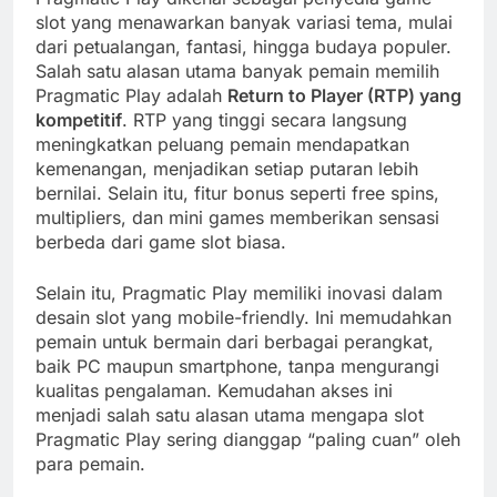
slot yang menawarkan banyak variasi tema, mulai
dari petualangan, fantasi, hingga budaya populer.
Salah satu alasan utama banyak pemain memilih
Pragmatic Play adalah
Return to Player (RTP) yang
kompetitif
. RTP yang tinggi secara langsung
meningkatkan peluang pemain mendapatkan
kemenangan, menjadikan setiap putaran lebih
bernilai. Selain itu, fitur bonus seperti free spins,
multipliers, dan mini games memberikan sensasi
berbeda dari game slot biasa.
Selain itu, Pragmatic Play memiliki inovasi dalam
desain slot yang mobile-friendly. Ini memudahkan
pemain untuk bermain dari berbagai perangkat,
baik PC maupun smartphone, tanpa mengurangi
kualitas pengalaman. Kemudahan akses ini
menjadi salah satu alasan utama mengapa slot
Pragmatic Play sering dianggap “paling cuan” oleh
para pemain.