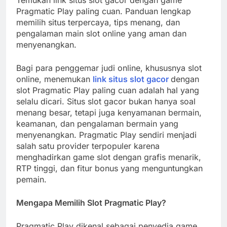
Temukan link situs slot gacor dengan game
Pragmatic Play paling cuan. Panduan lengkap
memilih situs terpercaya, tips menang, dan
pengalaman main slot online yang aman dan
menyenangkan.
Bagi para penggemar judi online, khususnya slot
online, menemukan
link situs slot gacor
dengan
slot Pragmatic Play paling cuan adalah hal yang
selalu dicari. Situs slot gacor bukan hanya soal
menang besar, tetapi juga kenyamanan bermain,
keamanan, dan pengalaman bermain yang
menyenangkan. Pragmatic Play sendiri menjadi
salah satu provider terpopuler karena
menghadirkan game slot dengan grafis menarik,
RTP tinggi, dan fitur bonus yang menguntungkan
pemain.
Mengapa Memilih Slot Pragmatic Play?
Pragmatic Play dikenal sebagai penyedia game