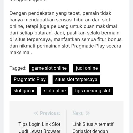
Dengan pendekatan yang tepat, pemain tidak
hanya mendapatkan sensasi hiburan dari slot
online, tetapi juga peluang untuk cuan maksimal
dari setiap putaran. Jadi, pastikan selalu bermain
di situs terpercaya, manfaatkan semua fitur bonus,
dan nikmati permainan slot Pragmatic Play secara
maksimal.
Tagged:
game slot online
judi online
Pragmatic Play
situs slot terpercaya
slot gacor
slot online
tips menang slot
Previous:
Next:
Post
navigation
Tips Login Link Slot
Link Situs Alternatif
Judi Lewat Browser
Corlaslot dengan