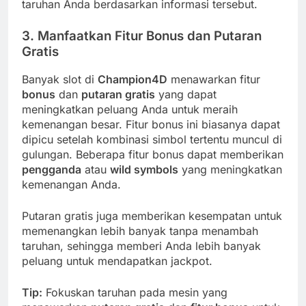
taruhan Anda berdasarkan informasi tersebut.
3.
Manfaatkan Fitur Bonus dan Putaran
Gratis
Banyak slot di
Champion4D
menawarkan fitur
bonus
dan
putaran gratis
yang dapat
meningkatkan peluang Anda untuk meraih
kemenangan besar. Fitur bonus ini biasanya dapat
dipicu setelah kombinasi simbol tertentu muncul di
gulungan. Beberapa fitur bonus dapat memberikan
pengganda
atau
wild symbols
yang meningkatkan
kemenangan Anda.
Putaran gratis juga memberikan kesempatan untuk
memenangkan lebih banyak tanpa menambah
taruhan, sehingga memberi Anda lebih banyak
peluang untuk mendapatkan jackpot.
Tip:
Fokuskan taruhan pada mesin yang