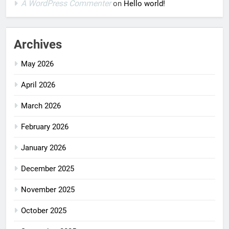
A WordPress Commenter
on
Hello world!
Archives
May 2026
April 2026
March 2026
February 2026
January 2026
December 2025
November 2025
October 2025