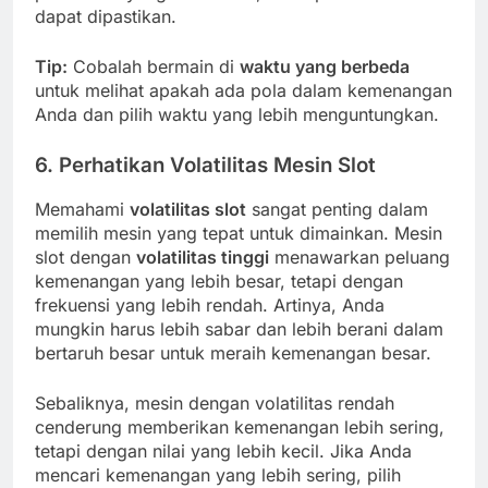
dapat dipastikan.
Tip:
Cobalah bermain di
waktu yang berbeda
untuk melihat apakah ada pola dalam kemenangan
Anda dan pilih waktu yang lebih menguntungkan.
6.
Perhatikan Volatilitas Mesin Slot
Memahami
volatilitas slot
sangat penting dalam
memilih mesin yang tepat untuk dimainkan. Mesin
slot dengan
volatilitas tinggi
menawarkan peluang
kemenangan yang lebih besar, tetapi dengan
frekuensi yang lebih rendah. Artinya, Anda
mungkin harus lebih sabar dan lebih berani dalam
bertaruh besar untuk meraih kemenangan besar.
Sebaliknya, mesin dengan volatilitas rendah
cenderung memberikan kemenangan lebih sering,
tetapi dengan nilai yang lebih kecil. Jika Anda
mencari kemenangan yang lebih sering, pilih