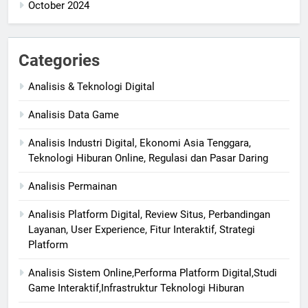
October 2024
Categories
Analisis & Teknologi Digital
Analisis Data Game
Analisis Industri Digital, Ekonomi Asia Tenggara,
Teknologi Hiburan Online, Regulasi dan Pasar Daring
Analisis Permainan
Analisis Platform Digital, Review Situs, Perbandingan
Layanan, User Experience, Fitur Interaktif, Strategi
Platform
Analisis Sistem Online,Performa Platform Digital,Studi
Game Interaktif,Infrastruktur Teknologi Hiburan