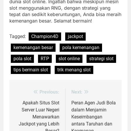
dunia slot online. Ingatlah bahwa meskipun mesin
slot menggunakan RNG, dengan strategi yang
tepat dan sedikit keberuntungan, Anda bisa meraih
kemenangan besar. Selamat bermain!
Tagged:
Champion4D
jackpot
kemenangan besar
pola kemenangan
pola slot
RTP
slot online
strategi slot
tips bermain slot
trik menang slot
Previous:
Next:
Post
navigation
Apakah Situs Slot
Peran Agen Judi Bola
Server Luar Negeri
dalam Menjamin
Menawarkan
Keseimbangan
Jackpot yang Lebih
antara Taruhan dan
Besar?
Keamanan