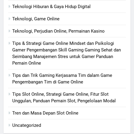
Teknologi Hiburan & Gaya Hidup Digital
Teknologi, Game Online
Teknologi, Perjudian Online, Permainan Kasino
Tips & Strategi Game Online Mindset dan Psikologi
Gamer Pengembangan Skill Gaming Gaming Sehat dan
Seimbang Manajemen Stres untuk Gamer Panduan
Pemain Online
Tips dan Trik Gaming Kerjasama Tim dalam Game
Pengembangan Tim di Game Online
Tips Slot Online, Strategi Game Online, Fitur Slot
Unggulan, Panduan Pemain Slot, Pengelolaan Modal
Tren dan Masa Depan Slot Online
Uncategorized