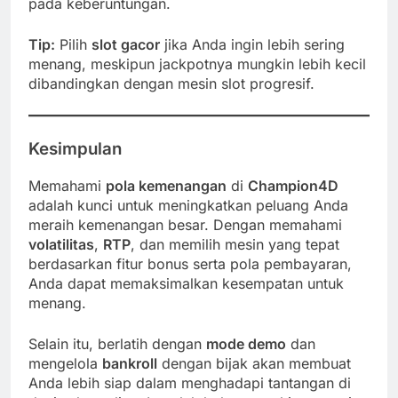
pada keberuntungan.
Tip:
Pilih
slot gacor
jika Anda ingin lebih sering
menang, meskipun jackpotnya mungkin lebih kecil
dibandingkan dengan mesin slot progresif.
Kesimpulan
Memahami
pola kemenangan
di
Champion4D
adalah kunci untuk meningkatkan peluang Anda
meraih kemenangan besar. Dengan memahami
volatilitas
,
RTP
, dan memilih mesin yang tepat
berdasarkan fitur bonus serta pola pembayaran,
Anda dapat memaksimalkan kesempatan untuk
menang.
Selain itu, berlatih dengan
mode demo
dan
mengelola
bankroll
dengan bijak akan membuat
Anda lebih siap dalam menghadapi tantangan di