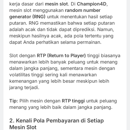
kerja dasar dari
mesin slot
. Di
Champion4D
,
mesin slot menggunakan
random number
generator (RNG)
untuk menentukan hasil setiap
putaran. RNG memastikan bahwa setiap putaran
adalah acak dan tidak dapat diprediksi. Namun,
meskipun hasilnya acak, ada pola tertentu yang
dapat Anda perhatikan selama permainan.
Slot dengan
RTP (Return to Player)
tinggi biasanya
menawarkan lebih banyak peluang untuk menang
dalam jangka panjang, sementara mesin dengan
volatilitas tinggi sering kali menawarkan
kemenangan yang lebih besar meskipun lebih
jarang terjadi.
Tip:
Pilih mesin dengan
RTP tinggi
untuk peluang
menang yang lebih baik dalam jangka panjang.
2.
Kenali Pola Pembayaran di Setiap
Mesin Slot