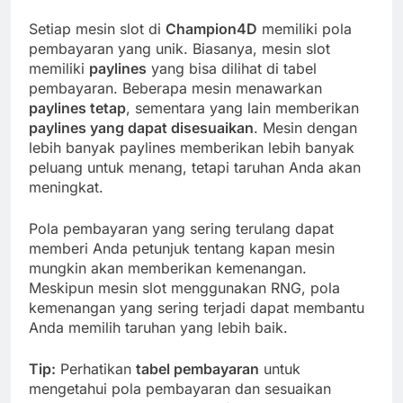
Setiap mesin slot di
Champion4D
memiliki pola
pembayaran yang unik. Biasanya, mesin slot
memiliki
paylines
yang bisa dilihat di tabel
pembayaran. Beberapa mesin menawarkan
paylines tetap
, sementara yang lain memberikan
paylines yang dapat disesuaikan
. Mesin dengan
lebih banyak paylines memberikan lebih banyak
peluang untuk menang, tetapi taruhan Anda akan
meningkat.
Pola pembayaran yang sering terulang dapat
memberi Anda petunjuk tentang kapan mesin
mungkin akan memberikan kemenangan.
Meskipun mesin slot menggunakan RNG, pola
kemenangan yang sering terjadi dapat membantu
Anda memilih taruhan yang lebih baik.
Tip:
Perhatikan
tabel pembayaran
untuk
mengetahui pola pembayaran dan sesuaikan