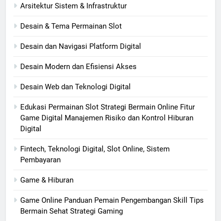
Arsitektur Sistem & Infrastruktur
Desain & Tema Permainan Slot
Desain dan Navigasi Platform Digital
Desain Modern dan Efisiensi Akses
Desain Web dan Teknologi Digital
Edukasi Permainan Slot Strategi Bermain Online Fitur
Game Digital Manajemen Risiko dan Kontrol Hiburan
Digital
Fintech, Teknologi Digital, Slot Online, Sistem
Pembayaran
Game & Hiburan
Game Online Panduan Pemain Pengembangan Skill Tips
Bermain Sehat Strategi Gaming