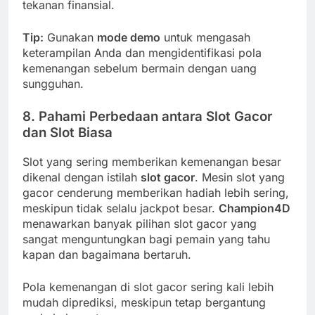
tekanan finansial.
Tip:
Gunakan
mode demo
untuk mengasah
keterampilan Anda dan mengidentifikasi pola
kemenangan sebelum bermain dengan uang
sungguhan.
8.
Pahami Perbedaan antara Slot Gacor
dan Slot Biasa
Slot yang sering memberikan kemenangan besar
dikenal dengan istilah
slot gacor
. Mesin slot yang
gacor cenderung memberikan hadiah lebih sering,
meskipun tidak selalu jackpot besar.
Champion4D
menawarkan banyak pilihan slot gacor yang
sangat menguntungkan bagi pemain yang tahu
kapan dan bagaimana bertaruh.
Pola kemenangan di slot gacor sering kali lebih
mudah diprediksi, meskipun tetap bergantung