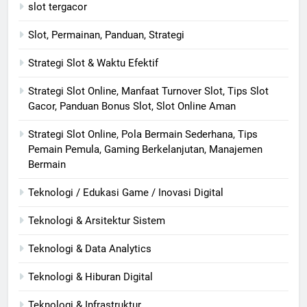
slot tergacor
Slot, Permainan, Panduan, Strategi
Strategi Slot & Waktu Efektif
Strategi Slot Online, Manfaat Turnover Slot, Tips Slot
Gacor, Panduan Bonus Slot, Slot Online Aman
Strategi Slot Online, Pola Bermain Sederhana, Tips
Pemain Pemula, Gaming Berkelanjutan, Manajemen
Bermain
Teknologi / Edukasi Game / Inovasi Digital
Teknologi & Arsitektur Sistem
Teknologi & Data Analytics
Teknologi & Hiburan Digital
Teknologi & Infrastruktur