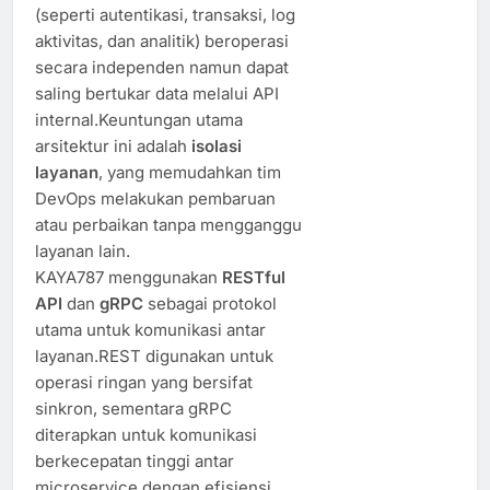
(seperti autentikasi, transaksi, log
aktivitas, dan analitik) beroperasi
secara independen namun dapat
saling bertukar data melalui API
internal.Keuntungan utama
arsitektur ini adalah
isolasi
layanan
, yang memudahkan tim
DevOps melakukan pembaruan
atau perbaikan tanpa mengganggu
layanan lain.
KAYA787 menggunakan
RESTful
API
dan
gRPC
sebagai protokol
utama untuk komunikasi antar
layanan.REST digunakan untuk
operasi ringan yang bersifat
sinkron, sementara gRPC
diterapkan untuk komunikasi
berkecepatan tinggi antar
microservice dengan efisiensi