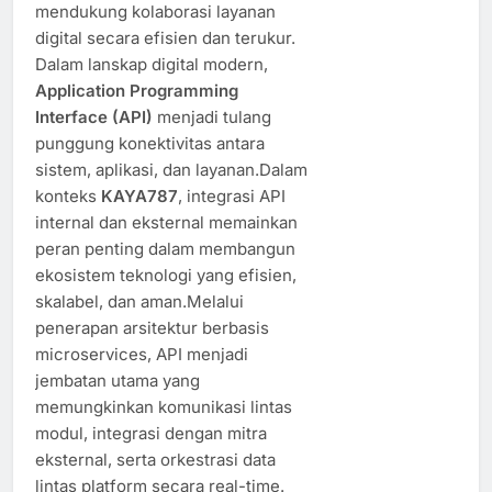
mendukung kolaborasi layanan
digital secara efisien dan terukur.
Dalam lanskap digital modern,
Application Programming
Interface (API)
menjadi tulang
punggung konektivitas antara
sistem, aplikasi, dan layanan.Dalam
konteks
KAYA787
, integrasi API
internal dan eksternal memainkan
peran penting dalam membangun
ekosistem teknologi yang efisien,
skalabel, dan aman.Melalui
penerapan arsitektur berbasis
microservices, API menjadi
jembatan utama yang
memungkinkan komunikasi lintas
modul, integrasi dengan mitra
eksternal, serta orkestrasi data
lintas platform secara real-time.