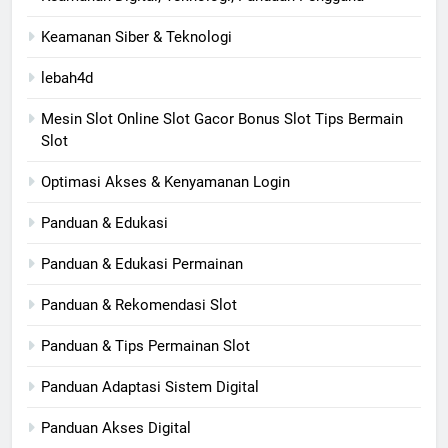
Keamanan Siber & Teknologi
lebah4d
Mesin Slot Online Slot Gacor Bonus Slot Tips Bermain
Slot
Optimasi Akses & Kenyamanan Login
Panduan & Edukasi
Panduan & Edukasi Permainan
Panduan & Rekomendasi Slot
Panduan & Tips Permainan Slot
Panduan Adaptasi Sistem Digital
Panduan Akses Digital