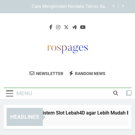
Skip
Slot Lebah4D dengan Tampilan Modern untuk
to
Akses Lebih Efisien dan Pengalaman Pengguna
yang Lebih Nyaman
content
Cara Memastikan LAE138 Login Bisa Diakses
dengan Nyaman dan Aman
Tips Memahami Sistem Slot Lebah4D agar Lebih
Mudah Beradaptasi
Cara Menghindari Kendala Teknis Saat
Menggunakan Lebah4D Alternatif
Slot Lebah4D dengan Tampilan Modern untuk
Akses Lebih Efisien dan Pengalaman Pengguna
Rospages
yang Lebih Nyaman
Rospages Adalah Portal Informasi Dan
Cara Memastikan LAE138 Login Bisa Diakses
NEWSLETTER
RANDOM NEWS
dengan Nyaman dan Aman
Berita Terpercaya. Temukan Berita Terbaru
Dan Artikel Bermanfaat.
MENU
ps Memahami Sistem Slot Lebah4D agar Lebih Mudah Beradap
HEADLINES
onths Ago