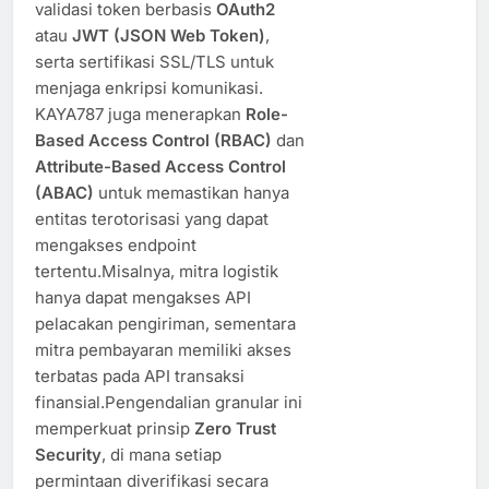
validasi token berbasis
OAuth2
atau
JWT (JSON Web Token)
,
serta sertifikasi SSL/TLS untuk
menjaga enkripsi komunikasi.
KAYA787 juga menerapkan
Role-
Based Access Control (RBAC)
dan
Attribute-Based Access Control
(ABAC)
untuk memastikan hanya
entitas terotorisasi yang dapat
mengakses endpoint
tertentu.Misalnya, mitra logistik
hanya dapat mengakses API
pelacakan pengiriman, sementara
mitra pembayaran memiliki akses
terbatas pada API transaksi
finansial.Pengendalian granular ini
memperkuat prinsip
Zero Trust
Security
, di mana setiap
permintaan diverifikasi secara