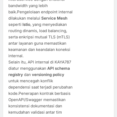
bandwidth yang lebih
baik.Pengelolaan endpoint internal
dilakukan melalui
Service Mesh
seperti
Istio
, yang menyediakan
routing dinamis, load balancing,
serta enkripsi mutual TLS (mTLS)
antar layanan guna memastikan
keamanan dan keandalan koneksi
internal.
Selain itu, API internal di KAYA787
diatur menggunakan
API schema
registry
dan
versioning policy
untuk mencegah konflik
dependensi saat terjadi perubahan
kode.Penerapan kontrak berbasis
OpenAPI/Swagger memastikan
konsistensi dokumentasi dan
kemudahan validasi antar tim