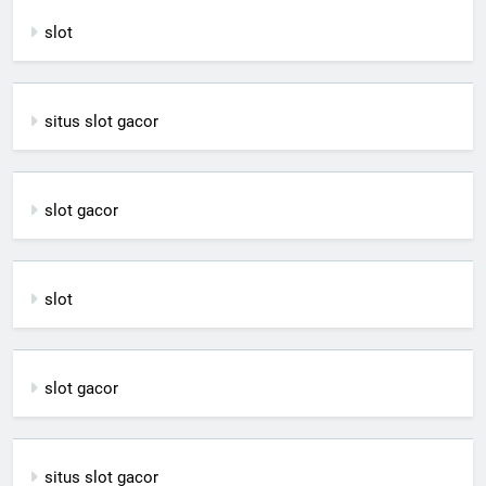
slot
situs slot gacor
slot gacor
slot
slot gacor
situs slot gacor