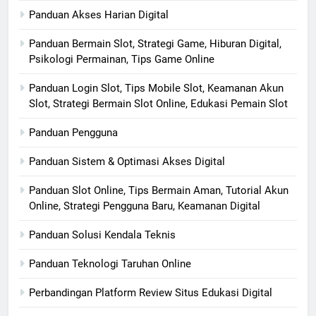
Panduan Akses Harian Digital
Panduan Bermain Slot, Strategi Game, Hiburan Digital,
Psikologi Permainan, Tips Game Online
Panduan Login Slot, Tips Mobile Slot, Keamanan Akun
Slot, Strategi Bermain Slot Online, Edukasi Pemain Slot
Panduan Pengguna
Panduan Sistem & Optimasi Akses Digital
Panduan Slot Online, Tips Bermain Aman, Tutorial Akun
Online, Strategi Pengguna Baru, Keamanan Digital
Panduan Solusi Kendala Teknis
Panduan Teknologi Taruhan Online
Perbandingan Platform Review Situs Edukasi Digital