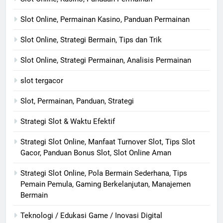
Slot Online, Permainan Kasino, Panduan Permainan
Slot Online, Strategi Bermain, Tips dan Trik
Slot Online, Strategi Permainan, Analisis Permainan
slot tergacor
Slot, Permainan, Panduan, Strategi
Strategi Slot & Waktu Efektif
Strategi Slot Online, Manfaat Turnover Slot, Tips Slot
Gacor, Panduan Bonus Slot, Slot Online Aman
Strategi Slot Online, Pola Bermain Sederhana, Tips
Pemain Pemula, Gaming Berkelanjutan, Manajemen
Bermain
Teknologi / Edukasi Game / Inovasi Digital