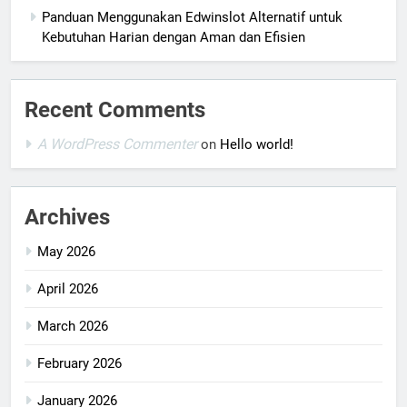
Panduan Menggunakan Edwinslot Alternatif untuk
Kebutuhan Harian dengan Aman dan Efisien
Recent Comments
A WordPress Commenter
on
Hello world!
Archives
May 2026
April 2026
March 2026
February 2026
January 2026