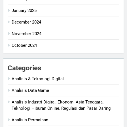
January 2025
December 2024
November 2024
October 2024
Categories
Analisis & Teknologi Digital
Analisis Data Game
Analisis Industri Digital, Ekonomi Asia Tenggara,
Teknologi Hiburan Online, Regulasi dan Pasar Daring
Analisis Permainan