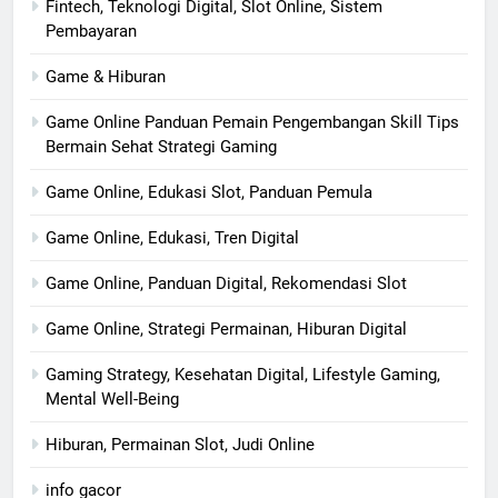
Fintech, Teknologi Digital, Slot Online, Sistem
Pembayaran
Game & Hiburan
Game Online Panduan Pemain Pengembangan Skill Tips
Bermain Sehat Strategi Gaming
Game Online, Edukasi Slot, Panduan Pemula
Game Online, Edukasi, Tren Digital
Game Online, Panduan Digital, Rekomendasi Slot
Game Online, Strategi Permainan, Hiburan Digital
Gaming Strategy, Kesehatan Digital, Lifestyle Gaming,
Mental Well-Being
Hiburan, Permainan Slot, Judi Online
info gacor