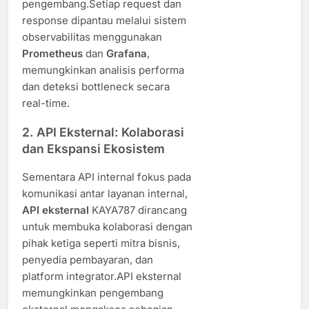
pengembang.Setiap request dan
response dipantau melalui sistem
observabilitas menggunakan
Prometheus
dan
Grafana
,
memungkinkan analisis performa
dan deteksi bottleneck secara
real-time.
2. API Eksternal: Kolaborasi
dan Ekspansi Ekosistem
Sementara API internal fokus pada
komunikasi antar layanan internal,
API eksternal
KAYA787 dirancang
untuk membuka kolaborasi dengan
pihak ketiga seperti mitra bisnis,
penyedia pembayaran, dan
platform integrator.API eksternal
memungkinkan pengembang