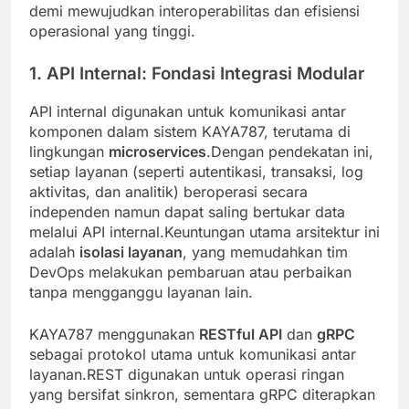
demi mewujudkan interoperabilitas dan efisiensi
operasional yang tinggi.
1. API Internal: Fondasi Integrasi Modular
API internal digunakan untuk komunikasi antar
komponen dalam sistem KAYA787, terutama di
lingkungan
microservices
.Dengan pendekatan ini,
setiap layanan (seperti autentikasi, transaksi, log
aktivitas, dan analitik) beroperasi secara
independen namun dapat saling bertukar data
melalui API internal.Keuntungan utama arsitektur ini
adalah
isolasi layanan
, yang memudahkan tim
DevOps melakukan pembaruan atau perbaikan
tanpa mengganggu layanan lain.
KAYA787 menggunakan
RESTful API
dan
gRPC
sebagai protokol utama untuk komunikasi antar
layanan.REST digunakan untuk operasi ringan
yang bersifat sinkron, sementara gRPC diterapkan