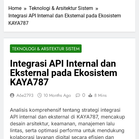
Home
Teknologi & Arsitektur Sistem
Integrasi API Internal dan Eksternal pada Ekosistem
KAYA787
TEKNOLOGI & ARSITEKTUR SISTEM
Integrasi API Internal dan
Eksternal pada Ekosistem
KAYA787
0
A6e2793
10 Months Ago
8 Mins
Analisis komprehensif tentang strategi integrasi
API internal dan eksternal di KAYA787, mencakup
desain arsitektur, keamanan, manajemen lalu
lintas, serta optimasi performa untuk mendukung
kolaborasi layanan digital secara efisien dan