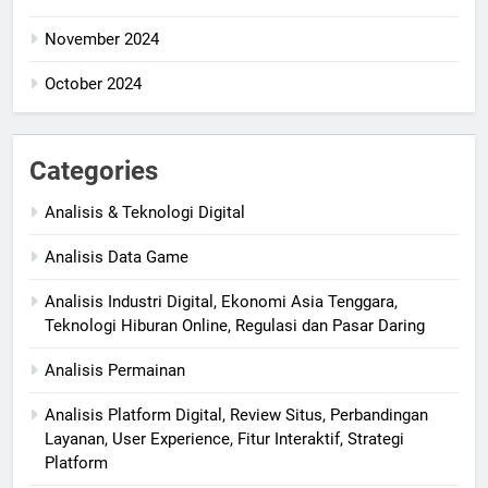
November 2024
October 2024
Categories
Analisis & Teknologi Digital
Analisis Data Game
Analisis Industri Digital, Ekonomi Asia Tenggara,
Teknologi Hiburan Online, Regulasi dan Pasar Daring
Analisis Permainan
Analisis Platform Digital, Review Situs, Perbandingan
Layanan, User Experience, Fitur Interaktif, Strategi
Platform