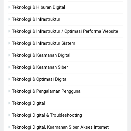
Teknologi & Hiburan Digital
Teknologi & Infrastruktur
Teknologi & Infrastruktur / Optimasi Performa Website
Teknologi & Infrastruktur Sistem
Teknologi & Keamanan Digital
Teknologi & Keamanan Siber
Teknologi & Optimasi Digital
Teknologi & Pengalaman Pengguna
Teknologi Digital
Teknologi Digital & Troubleshooting
Teknologi Digital, Keamanan Siber, Akses Internet