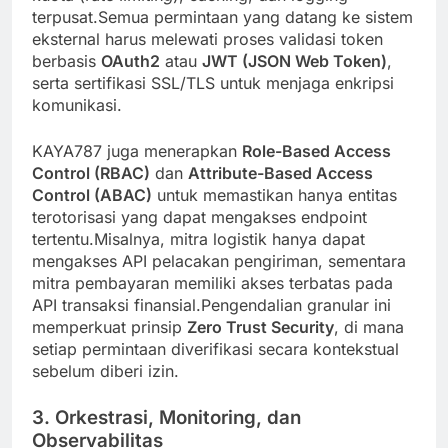
terpusat.Semua permintaan yang datang ke sistem
eksternal harus melewati proses validasi token
berbasis
OAuth2
atau
JWT (JSON Web Token)
,
serta sertifikasi SSL/TLS untuk menjaga enkripsi
komunikasi.
KAYA787 juga menerapkan
Role-Based Access
Control (RBAC)
dan
Attribute-Based Access
Control (ABAC)
untuk memastikan hanya entitas
terotorisasi yang dapat mengakses endpoint
tertentu.Misalnya, mitra logistik hanya dapat
mengakses API pelacakan pengiriman, sementara
mitra pembayaran memiliki akses terbatas pada
API transaksi finansial.Pengendalian granular ini
memperkuat prinsip
Zero Trust Security
, di mana
setiap permintaan diverifikasi secara kontekstual
sebelum diberi izin.
3. Orkestrasi, Monitoring, dan
Observabilitas