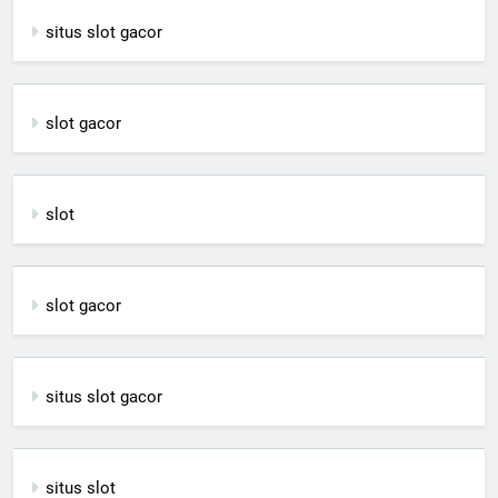
situs slot gacor
slot gacor
slot
slot gacor
situs slot gacor
situs slot