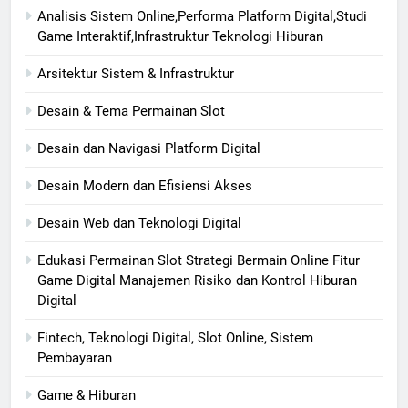
Analisis Sistem Online,Performa Platform Digital,Studi
Game Interaktif,Infrastruktur Teknologi Hiburan
Arsitektur Sistem & Infrastruktur
Desain & Tema Permainan Slot
Desain dan Navigasi Platform Digital
Desain Modern dan Efisiensi Akses
Desain Web dan Teknologi Digital
Edukasi Permainan Slot Strategi Bermain Online Fitur
Game Digital Manajemen Risiko dan Kontrol Hiburan
Digital
Fintech, Teknologi Digital, Slot Online, Sistem
Pembayaran
Game & Hiburan