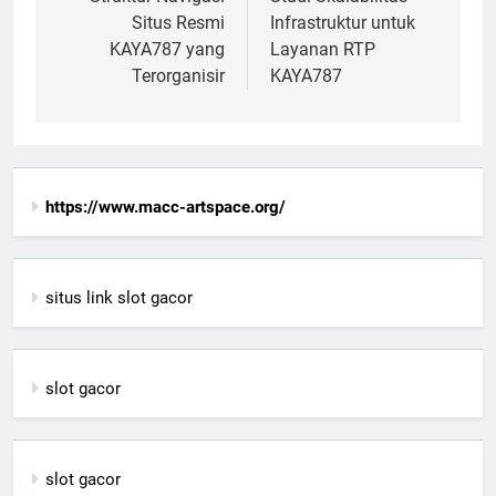
navigation
Situs Resmi
Infrastruktur untuk
KAYA787 yang
Layanan RTP
Terorganisir
KAYA787
https://www.macc-artspace.org/
situs link slot gacor
slot gacor
slot gacor