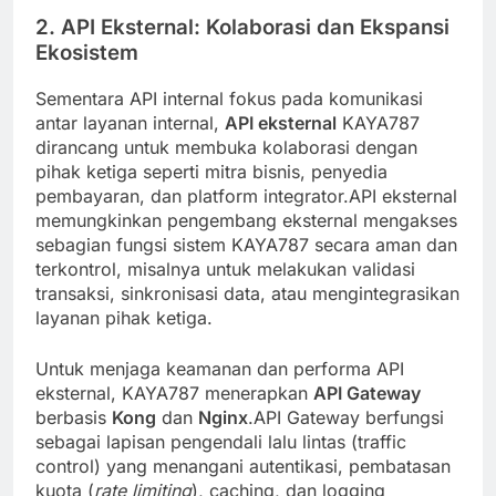
2. API Eksternal: Kolaborasi dan Ekspansi
Ekosistem
Sementara API internal fokus pada komunikasi
antar layanan internal,
API eksternal
KAYA787
dirancang untuk membuka kolaborasi dengan
pihak ketiga seperti mitra bisnis, penyedia
pembayaran, dan platform integrator.API eksternal
memungkinkan pengembang eksternal mengakses
sebagian fungsi sistem KAYA787 secara aman dan
terkontrol, misalnya untuk melakukan validasi
transaksi, sinkronisasi data, atau mengintegrasikan
layanan pihak ketiga.
Untuk menjaga keamanan dan performa API
eksternal, KAYA787 menerapkan
API Gateway
berbasis
Kong
dan
Nginx
.API Gateway berfungsi
sebagai lapisan pengendali lalu lintas (traffic
control) yang menangani autentikasi, pembatasan
kuota (
rate limiting
), caching, dan logging