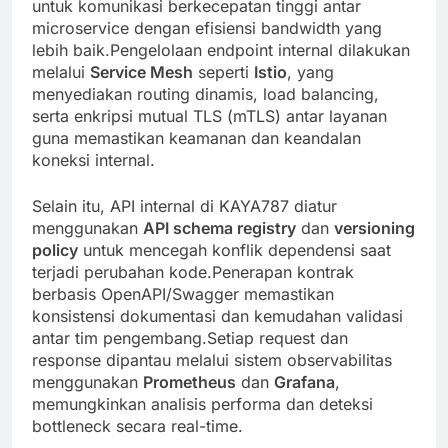
untuk komunikasi berkecepatan tinggi antar
microservice dengan efisiensi bandwidth yang
lebih baik.Pengelolaan endpoint internal dilakukan
melalui
Service Mesh
seperti
Istio
, yang
menyediakan routing dinamis, load balancing,
serta enkripsi mutual TLS (mTLS) antar layanan
guna memastikan keamanan dan keandalan
koneksi internal.
Selain itu, API internal di KAYA787 diatur
menggunakan
API schema registry
dan
versioning
policy
untuk mencegah konflik dependensi saat
terjadi perubahan kode.Penerapan kontrak
berbasis OpenAPI/Swagger memastikan
konsistensi dokumentasi dan kemudahan validasi
antar tim pengembang.Setiap request dan
response dipantau melalui sistem observabilitas
menggunakan
Prometheus
dan
Grafana
,
memungkinkan analisis performa dan deteksi
bottleneck secara real-time.