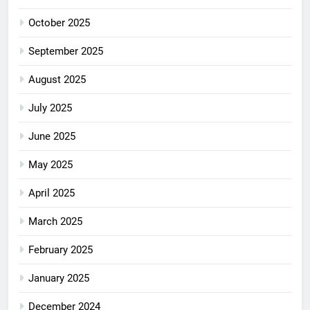
October 2025
September 2025
August 2025
July 2025
June 2025
May 2025
April 2025
March 2025
February 2025
January 2025
December 2024