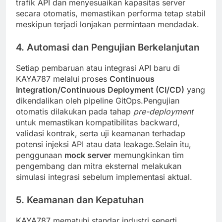
trafik API dan menyesuaikan kapasitas server
secara otomatis, memastikan performa tetap stabil
meskipun terjadi lonjakan permintaan mendadak.
4. Automasi dan Pengujian Berkelanjutan
Setiap pembaruan atau integrasi API baru di
KAYA787 melalui proses
Continuous
Integration/Continuous Deployment (CI/CD)
yang
dikendalikan oleh pipeline GitOps.Pengujian
otomatis dilakukan pada tahap
pre-deployment
untuk memastikan kompatibilitas backward,
validasi kontrak, serta uji keamanan terhadap
potensi injeksi API atau data leakage.Selain itu,
penggunaan
mock server
memungkinkan tim
pengembang dan mitra eksternal melakukan
simulasi integrasi sebelum implementasi aktual.
5. Keamanan dan Kepatuhan
KAYA787 mematuhi standar industri seperti