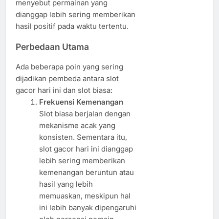
menyebut permainan yang
dianggap lebih sering memberikan
hasil positif pada waktu tertentu.
Perbedaan Utama
Ada beberapa poin yang sering
dijadikan pembeda antara slot
gacor hari ini dan slot biasa:
Frekuensi Kemenangan
Slot biasa berjalan dengan
mekanisme acak yang
konsisten. Sementara itu,
slot gacor hari ini dianggap
lebih sering memberikan
kemenangan beruntun atau
hasil yang lebih
memuaskan, meskipun hal
ini lebih banyak dipengaruhi