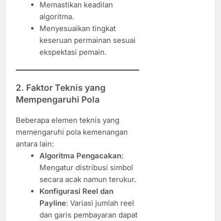
Memastikan keadilan
algoritma.
Menyesuaikan tingkat
keseruan permainan sesuai
ekspektasi pemain.
2. Faktor Teknis yang
Mempengaruhi Pola
Beberapa elemen teknis yang
memengaruhi pola kemenangan
antara lain:
Algoritma Pengacakan
:
Mengatur distribusi simbol
secara acak namun terukur.
Konfigurasi Reel dan
Payline
: Variasi jumlah reel
dan garis pembayaran dapat