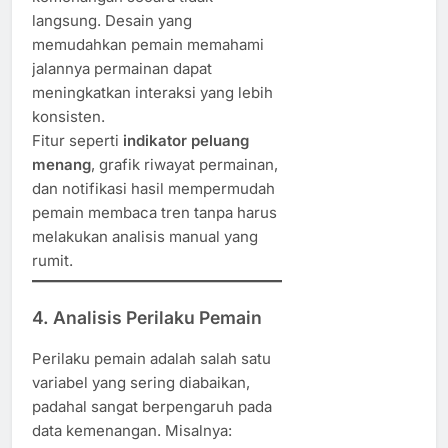
langsung. Desain yang
memudahkan pemain memahami
jalannya permainan dapat
meningkatkan interaksi yang lebih
konsisten.
Fitur seperti
indikator peluang
menang
, grafik riwayat permainan,
dan notifikasi hasil mempermudah
pemain membaca tren tanpa harus
melakukan analisis manual yang
rumit.
4. Analisis Perilaku Pemain
Perilaku pemain adalah salah satu
variabel yang sering diabaikan,
padahal sangat berpengaruh pada
data kemenangan. Misalnya: