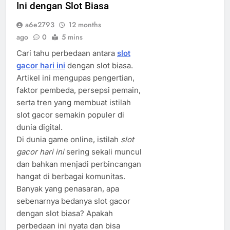
Ini dengan Slot Biasa
a6e2793
12 months
ago
0
5 mins
Cari tahu perbedaan antara
slot
gacor hari ini
dengan slot biasa.
Artikel ini mengupas pengertian,
faktor pembeda, persepsi pemain,
serta tren yang membuat istilah
slot gacor semakin populer di
dunia digital.
Di dunia game online, istilah
slot
gacor hari ini
sering sekali muncul
dan bahkan menjadi perbincangan
hangat di berbagai komunitas.
Banyak yang penasaran, apa
sebenarnya bedanya slot gacor
dengan slot biasa? Apakah
perbedaan ini nyata dan bisa