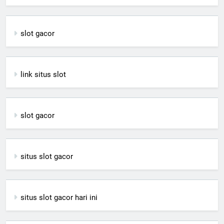
slot gacor
link situs slot
slot gacor
situs slot gacor
situs slot gacor hari ini