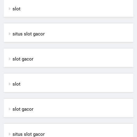
slot
situs slot gacor
slot gacor
slot
slot gacor
situs slot gacor