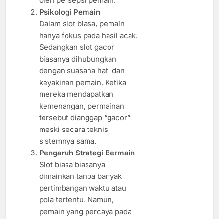
oleh persepsi pemain.
Psikologi Pemain
Dalam slot biasa, pemain
hanya fokus pada hasil acak.
Sedangkan slot gacor
biasanya dihubungkan
dengan suasana hati dan
keyakinan pemain. Ketika
mereka mendapatkan
kemenangan, permainan
tersebut dianggap “gacor”
meski secara teknis
sistemnya sama.
Pengaruh Strategi Bermain
Slot biasa biasanya
dimainkan tanpa banyak
pertimbangan waktu atau
pola tertentu. Namun,
pemain yang percaya pada