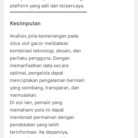
platform yang adil dan terpercaya.
Kesimpulan
Analisis pola kemenangan pada
situs slot gacor melibatkan
kombinasi teknologi, desain, dan
perilaku pengguna. Dengan
memanfaatkan data secara
optimal, pengelola dapat
menciptakan pengalaman bermain
yang seimbang, transparan, dan
memuaskan.
Di sisi lain, pemain yang
memahami pola ini dapat
menikmati permainan dengan
pendekatan yang lebih
terinformasi. Ke depannya,