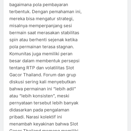
bagaimana pola pembayaran
terbentuk. Dengan pemahaman ini,
mereka bisa mengatur strategi,
misalnya memperpanjang sesi
bermain saat merasakan stabilitas
spin atau berhenti sejenak ketika
pola permainan terasa stagnan.
Komunitas juga memiliki peran
besar dalam membentuk persepsi
tentang RTP dan volatilitas Slot
Gacor Thailand. Forum dan grup
diskusi sering kali menyebutkan
bahwa permainan ini “lebih adil”
atau “lebih konsisten”, meski
pernyataan tersebut lebih banyak
didasarkan pada pengalaman
pribadi. Narasi kolektif ini
menambah keyakinan bahwa Slot
Gacor Thailand memang memiliki