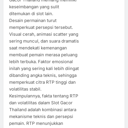
keseimbangan yang sulit
ditemukan di slot lain.
Desain permainan turut
memperkuat persepsi tersebut.
Visual cerah, animasi scatter yang
sering muncul, dan suara dramatis
saat mendekati kemenangan
membuat pemain merasa peluang
lebih terbuka. Faktor emosional
inilah yang sering kali lebih diingat
dibanding angka teknis, sehingga
memperkuat citra RTP tinggi dan
volatilitas stabil.
Kesimpulannya, fakta tentang RTP
dan volatilitas dalam Slot Gacor
Thailand adalah kombinasi antara
mekanisme teknis dan persepsi
pemain. RTP menunjukkan