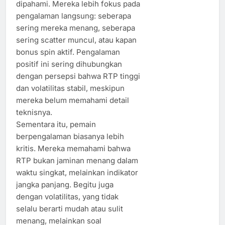
dipahami. Mereka lebih fokus pada
pengalaman langsung: seberapa
sering mereka menang, seberapa
sering scatter muncul, atau kapan
bonus spin aktif. Pengalaman
positif ini sering dihubungkan
dengan persepsi bahwa RTP tinggi
dan volatilitas stabil, meskipun
mereka belum memahami detail
teknisnya.
Sementara itu, pemain
berpengalaman biasanya lebih
kritis. Mereka memahami bahwa
RTP bukan jaminan menang dalam
waktu singkat, melainkan indikator
jangka panjang. Begitu juga
dengan volatilitas, yang tidak
selalu berarti mudah atau sulit
menang, melainkan soal