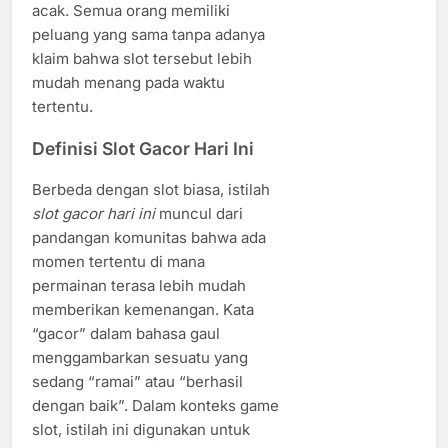
acak. Semua orang memiliki
peluang yang sama tanpa adanya
klaim bahwa slot tersebut lebih
mudah menang pada waktu
tertentu.
Definisi Slot Gacor Hari Ini
Berbeda dengan slot biasa, istilah
slot gacor hari ini
muncul dari
pandangan komunitas bahwa ada
momen tertentu di mana
permainan terasa lebih mudah
memberikan kemenangan. Kata
“gacor” dalam bahasa gaul
menggambarkan sesuatu yang
sedang “ramai” atau “berhasil
dengan baik”. Dalam konteks game
slot, istilah ini digunakan untuk