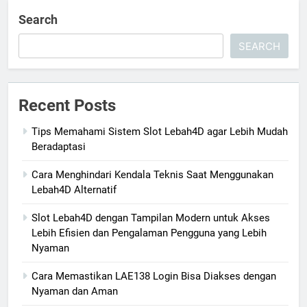
Search
SEARCH
Recent Posts
Tips Memahami Sistem Slot Lebah4D agar Lebih Mudah
Beradaptasi
Cara Menghindari Kendala Teknis Saat Menggunakan
Lebah4D Alternatif
Slot Lebah4D dengan Tampilan Modern untuk Akses
Lebih Efisien dan Pengalaman Pengguna yang Lebih
Nyaman
Cara Memastikan LAE138 Login Bisa Diakses dengan
Nyaman dan Aman