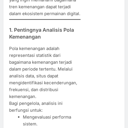
tren kemenangan dapat terjadi
dalam ekosistem permainan digital.
1. Pentingnya Analisis Pola
Kemenangan
Pola kemenangan adalah
representasi statistik dari
bagaimana kemenangan terjadi
dalam periode tertentu. Melalui
analisis data, situs dapat
mengidentifikasi kecenderungan,
frekuensi, dan distribusi
kemenangan.
Bagi pengelola, analisis ini
berfungsi untuk:
Mengevaluasi performa
sistem.