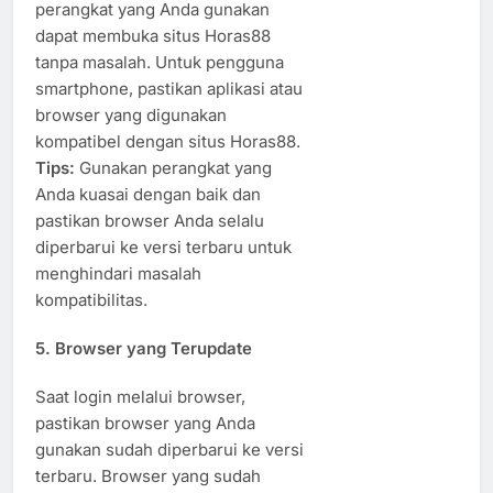
perangkat yang Anda gunakan
dapat membuka situs Horas88
tanpa masalah. Untuk pengguna
smartphone, pastikan aplikasi atau
browser yang digunakan
kompatibel dengan situs Horas88.
Tips:
Gunakan perangkat yang
Anda kuasai dengan baik dan
pastikan browser Anda selalu
diperbarui ke versi terbaru untuk
menghindari masalah
kompatibilitas.
5. Browser yang Terupdate
Saat login melalui browser,
pastikan browser yang Anda
gunakan sudah diperbarui ke versi
terbaru. Browser yang sudah