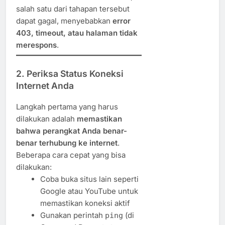
salah satu dari tahapan tersebut
dapat gagal, menyebabkan
error
403, timeout, atau halaman tidak
merespons
.
2. Periksa Status Koneksi
Internet Anda
Langkah pertama yang harus
dilakukan adalah
memastikan
bahwa perangkat Anda benar-
benar terhubung ke internet
.
Beberapa cara cepat yang bisa
dilakukan:
Coba buka situs lain seperti
Google atau YouTube untuk
memastikan koneksi aktif
Gunakan perintah
(di
ping