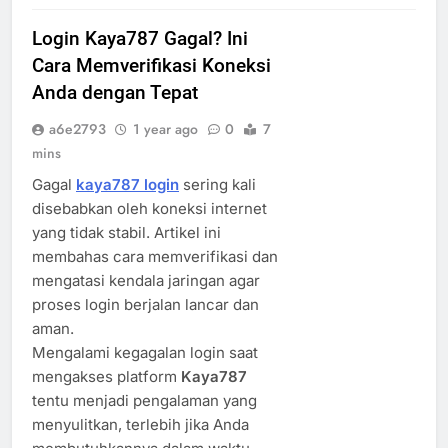
Login Kaya787 Gagal? Ini
Cara Memverifikasi Koneksi
Anda dengan Tepat
a6e2793
1 year ago
0
7
mins
Gagal
kaya787 login
sering kali
disebabkan oleh koneksi internet
yang tidak stabil. Artikel ini
membahas cara memverifikasi dan
mengatasi kendala jaringan agar
proses login berjalan lancar dan
aman.
Mengalami kegagalan login saat
mengakses platform
Kaya787
tentu menjadi pengalaman yang
menyulitkan, terlebih jika Anda