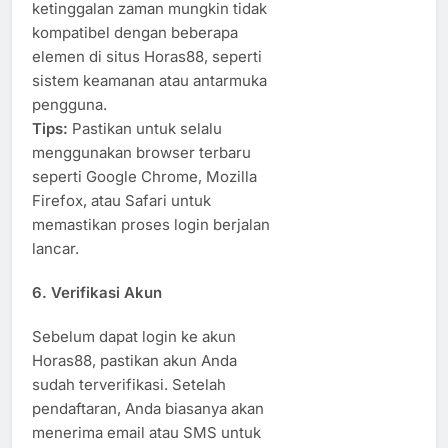
ketinggalan zaman mungkin tidak
kompatibel dengan beberapa
elemen di situs Horas88, seperti
sistem keamanan atau antarmuka
pengguna.
Tips:
Pastikan untuk selalu
menggunakan browser terbaru
seperti Google Chrome, Mozilla
Firefox, atau Safari untuk
memastikan proses login berjalan
lancar.
6. Verifikasi Akun
Sebelum dapat login ke akun
Horas88, pastikan akun Anda
sudah terverifikasi. Setelah
pendaftaran, Anda biasanya akan
menerima email atau SMS untuk