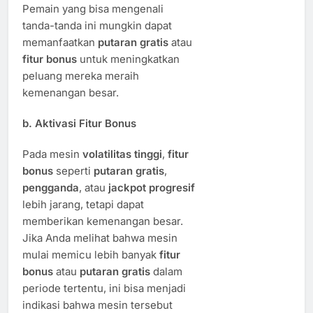
Pemain yang bisa mengenali
tanda-tanda ini mungkin dapat
memanfaatkan
putaran gratis
atau
fitur bonus
untuk meningkatkan
peluang mereka meraih
kemenangan besar.
b.
Aktivasi Fitur Bonus
Pada mesin
volatilitas tinggi
,
fitur
bonus
seperti
putaran gratis
,
pengganda
, atau
jackpot progresif
lebih jarang, tetapi dapat
memberikan kemenangan besar.
Jika Anda melihat bahwa mesin
mulai memicu lebih banyak
fitur
bonus
atau
putaran gratis
dalam
periode tertentu, ini bisa menjadi
indikasi bahwa mesin tersebut