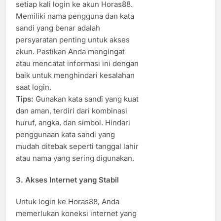
setiap kali login ke akun Horas88.
Memiliki nama pengguna dan kata
sandi yang benar adalah
persyaratan penting untuk akses
akun. Pastikan Anda mengingat
atau mencatat informasi ini dengan
baik untuk menghindari kesalahan
saat login.
Tips:
Gunakan kata sandi yang kuat
dan aman, terdiri dari kombinasi
huruf, angka, dan simbol. Hindari
penggunaan kata sandi yang
mudah ditebak seperti tanggal lahir
atau nama yang sering digunakan.
3. Akses Internet yang Stabil
Untuk login ke Horas88, Anda
memerlukan koneksi internet yang