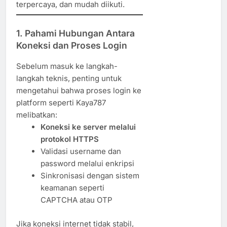
terpercaya, dan mudah diikuti.
1. Pahami Hubungan Antara
Koneksi dan Proses Login
Sebelum masuk ke langkah-
langkah teknis, penting untuk
mengetahui bahwa proses login ke
platform seperti Kaya787
melibatkan:
Koneksi ke server melalui
protokol HTTPS
Validasi username dan
password melalui enkripsi
Sinkronisasi dengan sistem
keamanan seperti
CAPTCHA atau OTP
Jika koneksi internet tidak stabil,