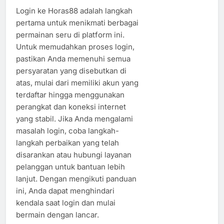
Login ke Horas88 adalah langkah
pertama untuk menikmati berbagai
permainan seru di platform ini.
Untuk memudahkan proses login,
pastikan Anda memenuhi semua
persyaratan yang disebutkan di
atas, mulai dari memiliki akun yang
terdaftar hingga menggunakan
perangkat dan koneksi internet
yang stabil. Jika Anda mengalami
masalah login, coba langkah-
langkah perbaikan yang telah
disarankan atau hubungi layanan
pelanggan untuk bantuan lebih
lanjut. Dengan mengikuti panduan
ini, Anda dapat menghindari
kendala saat login dan mulai
bermain dengan lancar.