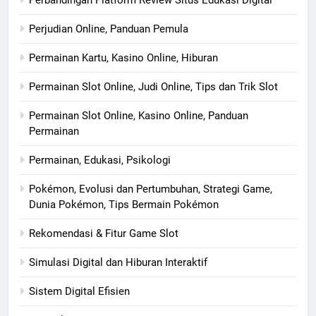
Perjudian Online, Panduan Pemula
Permainan Kartu, Kasino Online, Hiburan
Permainan Slot Online, Judi Online, Tips dan Trik Slot
Permainan Slot Online, Kasino Online, Panduan
Permainan
Permainan, Edukasi, Psikologi
Pokémon, Evolusi dan Pertumbuhan, Strategi Game,
Dunia Pokémon, Tips Bermain Pokémon
Rekomendasi & Fitur Game Slot
Simulasi Digital dan Hiburan Interaktif
Sistem Digital Efisien