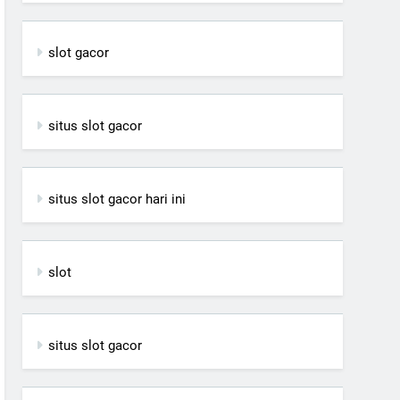
slot gacor
situs slot gacor
situs slot gacor hari ini
slot
situs slot gacor