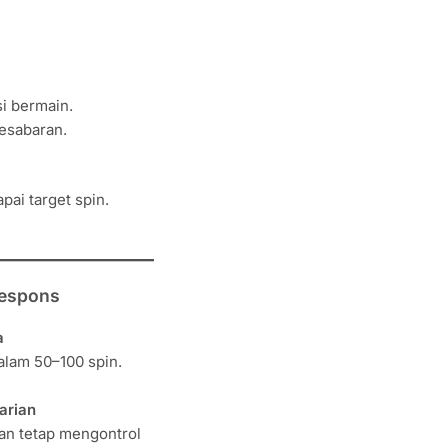
i bermain.
kesabaran.
ai target spin.
Respons
a
alam 50–100 spin.
arian
an tetap mengontrol