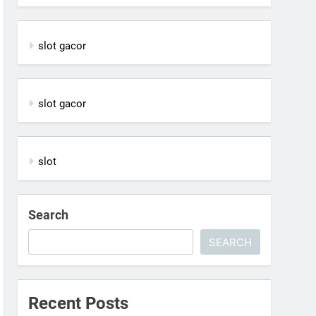
slot gacor
slot gacor
slot
Search
SEARCH
Recent Posts