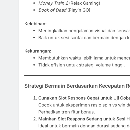
Money Train 2
(Relax Gaming)
Book of Dead
(Play’n GO)
Kelebihan:
Meningkatkan pengalaman visual dan sensas
Baik untuk sesi santai dan bermain dengan 
Kekurangan:
Membutuhkan waktu lebih lama untuk mencap
Tidak efisien untuk strategi volume tinggi.
Strategi Bermain Berdasarkan Kecepatan 
Gunakan Slot Respons Cepat untuk Uji Cob
Cocok untuk eksperimen rasio spin vs win d
Perhatikan tren fitur bonus.
Mainkan Slot Respons Sedang untuk Sesi H
Ideal untuk bermain dengan durasi sedang d