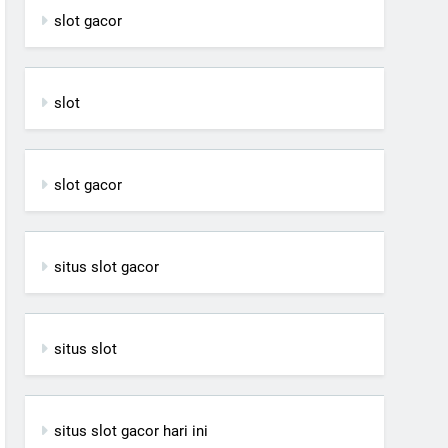
slot gacor
slot
slot gacor
situs slot gacor
situs slot
situs slot gacor hari ini