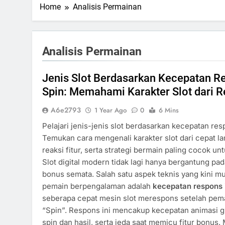
Home
Analisis Permainan
Analisis Permainan
Jenis Slot Berdasarkan Kecepatan Re
Spin: Memahami Karakter Slot dari 
A6e2793
1 Year Ago
0
6 Mins
Pelajari jenis-jenis slot berdasarkan kecepatan resp
Temukan cara mengenali karakter slot dari cepat l
reaksi fitur, serta strategi bermain paling cocok untu
Slot digital modern tidak lagi hanya bergantung pada
bonus semata. Salah satu aspek teknis yang kini mu
pemain berpengalaman adalah
kecepatan respons i
seberapa cepat mesin slot merespons setelah pe
“Spin”. Respons ini mencakup kecepatan animasi g
spin dan hasil, serta jeda saat memicu fitur bonus.