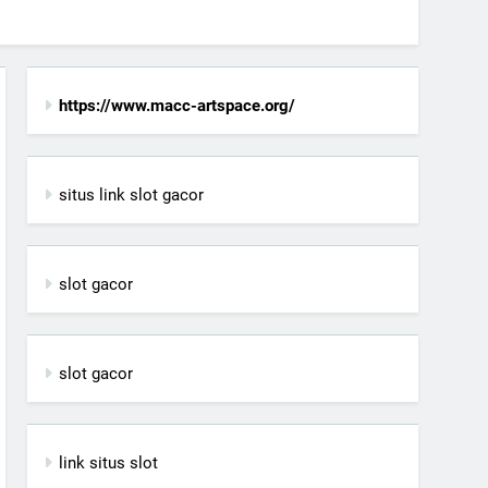
https://www.macc-artspace.org/
situs link slot gacor
slot gacor
slot gacor
link situs slot