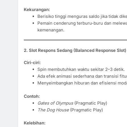
Kekurangan:
Berisiko tinggi menguras saldo jika tidak dik
Pemain cenderung terburu-buru dan melewa
kemenangan.
2.
Slot Respons Sedang (Balanced Response Slot)
Ciri-ciri:
Spin membutuhkan waktu sekitar 2–3 detik.
Ada efek animasi sederhana dan transisi fitur
Menyeimbangkan hiburan dan efisiensi moda
Contoh:
Gates of Olympus
(Pragmatic Play)
The Dog House
(Pragmatic Play)
Kelebihan: