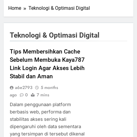
Home
Teknologi & Optimasi Digital
Teknologi & Optimasi Digital
Tips Membersihkan Cache
Sebelum Membuka Kaya787
Link Login Agar Akses Lebih
Stabil dan Aman
a6e2793
5 months
ago
0
7 mins
Dalam penggunaan platform
berbasis web, performa dan
stabilitas akses sering kali
dipengaruhi oleh data sementara
yang tersimpan di tersebut dikenal