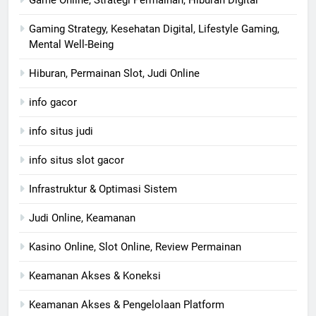
Game Online, Strategi Permainan, Hiburan Digital
Gaming Strategy, Kesehatan Digital, Lifestyle Gaming,
Mental Well-Being
Hiburan, Permainan Slot, Judi Online
info gacor
info situs judi
info situs slot gacor
Infrastruktur & Optimasi Sistem
Judi Online, Keamanan
Kasino Online, Slot Online, Review Permainan
Keamanan Akses & Koneksi
Keamanan Akses & Pengelolaan Platform