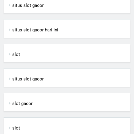
situs slot gacor
situs slot gacor hari ini
slot
situs slot gacor
slot gacor
slot