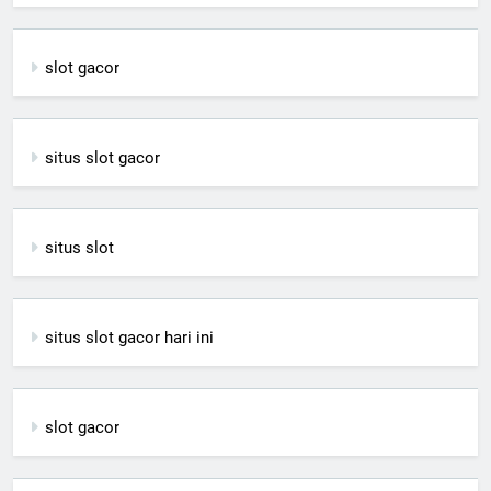
slot gacor
situs slot gacor
situs slot
situs slot gacor hari ini
slot gacor