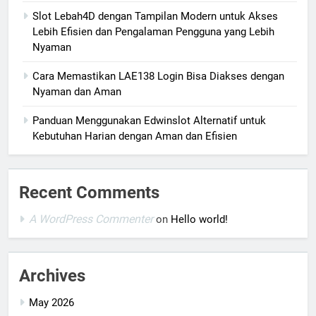
Slot Lebah4D dengan Tampilan Modern untuk Akses
Lebih Efisien dan Pengalaman Pengguna yang Lebih
Nyaman
Cara Memastikan LAE138 Login Bisa Diakses dengan
Nyaman dan Aman
Panduan Menggunakan Edwinslot Alternatif untuk
Kebutuhan Harian dengan Aman dan Efisien
Recent Comments
A WordPress Commenter
on
Hello world!
Archives
May 2026