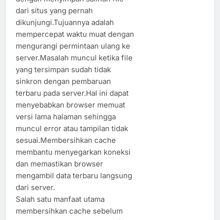
dari situs yang pernah
dikunjungi.Tujuannya adalah
mempercepat waktu muat dengan
mengurangi permintaan ulang ke
server.Masalah muncul ketika file
yang tersimpan sudah tidak
sinkron dengan pembaruan
terbaru pada server.Hal ini dapat
menyebabkan browser memuat
versi lama halaman sehingga
muncul error atau tampilan tidak
sesuai.Membersihkan cache
membantu menyegarkan koneksi
dan memastikan browser
mengambil data terbaru langsung
dari server.
Salah satu manfaat utama
membersihkan cache sebelum