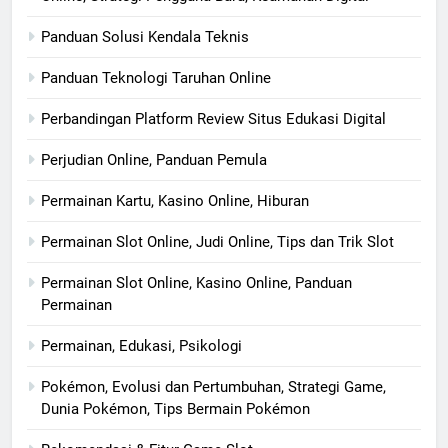
Panduan Solusi Kendala Teknis
Panduan Teknologi Taruhan Online
Perbandingan Platform Review Situs Edukasi Digital
Perjudian Online, Panduan Pemula
Permainan Kartu, Kasino Online, Hiburan
Permainan Slot Online, Judi Online, Tips dan Trik Slot
Permainan Slot Online, Kasino Online, Panduan
Permainan
Permainan, Edukasi, Psikologi
Pokémon, Evolusi dan Pertumbuhan, Strategi Game,
Dunia Pokémon, Tips Bermain Pokémon