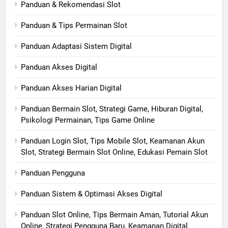
Panduan & Rekomendasi Slot
Panduan & Tips Permainan Slot
Panduan Adaptasi Sistem Digital
Panduan Akses Digital
Panduan Akses Harian Digital
Panduan Bermain Slot, Strategi Game, Hiburan Digital,
Psikologi Permainan, Tips Game Online
Panduan Login Slot, Tips Mobile Slot, Keamanan Akun
Slot, Strategi Bermain Slot Online, Edukasi Pemain Slot
Panduan Pengguna
Panduan Sistem & Optimasi Akses Digital
Panduan Slot Online, Tips Bermain Aman, Tutorial Akun
Online, Strategi Pengguna Baru, Keamanan Digital