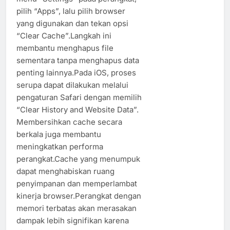
pilih “Apps”, lalu pilih browser
yang digunakan dan tekan opsi
“Clear Cache”.Langkah ini
membantu menghapus file
sementara tanpa menghapus data
penting lainnya.Pada iOS, proses
serupa dapat dilakukan melalui
pengaturan Safari dengan memilih
“Clear History and Website Data”.
Membersihkan cache secara
berkala juga membantu
meningkatkan performa
perangkat.Cache yang menumpuk
dapat menghabiskan ruang
penyimpanan dan memperlambat
kinerja browser.Perangkat dengan
memori terbatas akan merasakan
dampak lebih signifikan karena