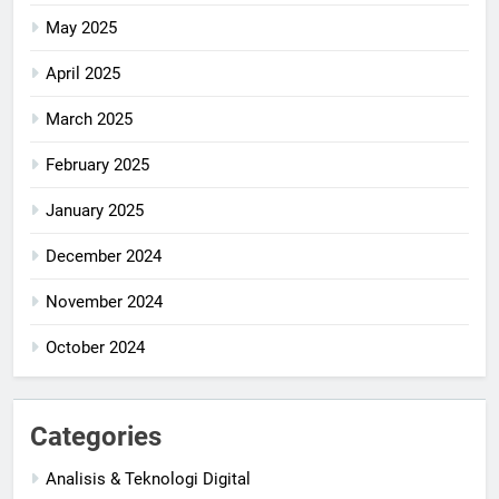
May 2025
April 2025
March 2025
February 2025
January 2025
December 2024
November 2024
October 2024
Categories
Analisis & Teknologi Digital