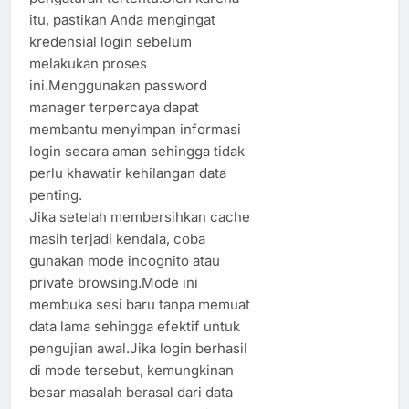
itu, pastikan Anda mengingat
kredensial login sebelum
melakukan proses
ini.Menggunakan password
manager terpercaya dapat
membantu menyimpan informasi
login secara aman sehingga tidak
perlu khawatir kehilangan data
penting.
Jika setelah membersihkan cache
masih terjadi kendala, coba
gunakan mode incognito atau
private browsing.Mode ini
membuka sesi baru tanpa memuat
data lama sehingga efektif untuk
pengujian awal.Jika login berhasil
di mode tersebut, kemungkinan
besar masalah berasal dari data