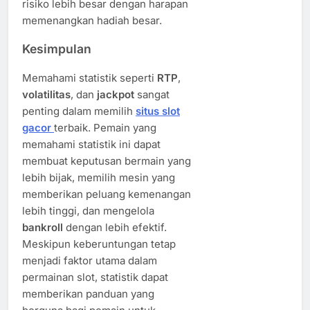
risiko lebih besar dengan harapan
memenangkan hadiah besar.
Kesimpulan
Memahami statistik seperti
RTP
,
volatilitas
, dan
jackpot
sangat
penting dalam memilih
situs slot
gacor
terbaik. Pemain yang
memahami statistik ini dapat
membuat keputusan bermain yang
lebih bijak, memilih mesin yang
memberikan peluang kemenangan
lebih tinggi, dan mengelola
bankroll
dengan lebih efektif.
Meskipun keberuntungan tetap
menjadi faktor utama dalam
permainan slot, statistik dapat
memberikan panduan yang