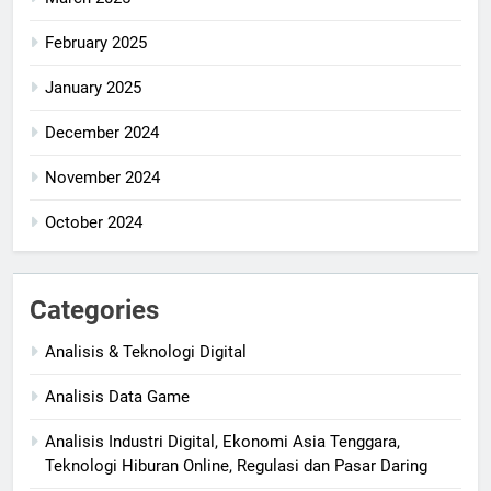
February 2025
January 2025
December 2024
November 2024
October 2024
Categories
Analisis & Teknologi Digital
Analisis Data Game
Analisis Industri Digital, Ekonomi Asia Tenggara,
Teknologi Hiburan Online, Regulasi dan Pasar Daring