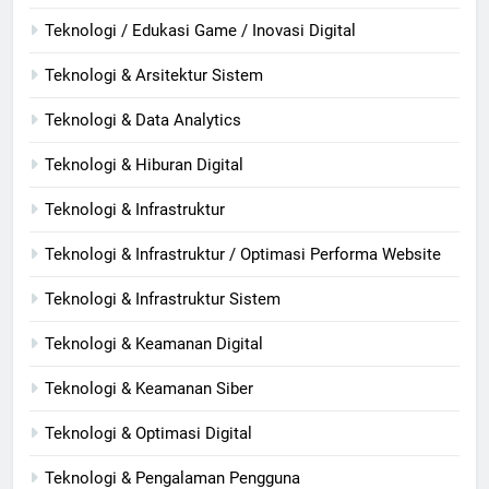
Teknologi / Edukasi Game / Inovasi Digital
Teknologi & Arsitektur Sistem
Teknologi & Data Analytics
Teknologi & Hiburan Digital
Teknologi & Infrastruktur
Teknologi & Infrastruktur / Optimasi Performa Website
Teknologi & Infrastruktur Sistem
Teknologi & Keamanan Digital
Teknologi & Keamanan Siber
Teknologi & Optimasi Digital
Teknologi & Pengalaman Pengguna