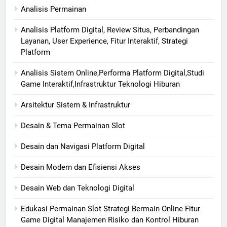
Analisis Permainan
Analisis Platform Digital, Review Situs, Perbandingan
Layanan, User Experience, Fitur Interaktif, Strategi
Platform
Analisis Sistem Online,Performa Platform Digital,Studi
Game Interaktif,Infrastruktur Teknologi Hiburan
Arsitektur Sistem & Infrastruktur
Desain & Tema Permainan Slot
Desain dan Navigasi Platform Digital
Desain Modern dan Efisiensi Akses
Desain Web dan Teknologi Digital
Edukasi Permainan Slot Strategi Bermain Online Fitur
Game Digital Manajemen Risiko dan Kontrol Hiburan