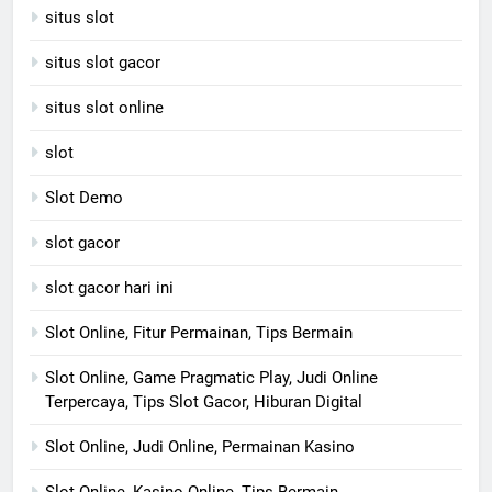
situs slot
situs slot gacor
situs slot online
slot
Slot Demo
slot gacor
slot gacor hari ini
Slot Online, Fitur Permainan, Tips Bermain
Slot Online, Game Pragmatic Play, Judi Online
Terpercaya, Tips Slot Gacor, Hiburan Digital
Slot Online, Judi Online, Permainan Kasino
Slot Online, Kasino Online, Tips Bermain