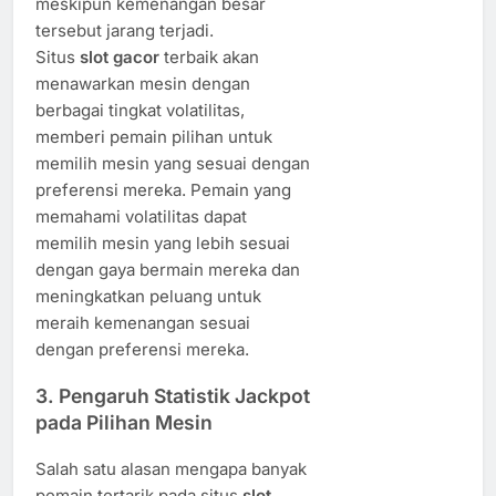
meskipun kemenangan besar
tersebut jarang terjadi.
Situs
slot gacor
terbaik akan
menawarkan mesin dengan
berbagai tingkat volatilitas,
memberi pemain pilihan untuk
memilih mesin yang sesuai dengan
preferensi mereka. Pemain yang
memahami volatilitas dapat
memilih mesin yang lebih sesuai
dengan gaya bermain mereka dan
meningkatkan peluang untuk
meraih kemenangan sesuai
dengan preferensi mereka.
3.
Pengaruh Statistik Jackpot
pada Pilihan Mesin
Salah satu alasan mengapa banyak
pemain tertarik pada situs
slot