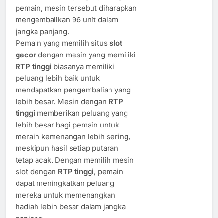
pemain, mesin tersebut diharapkan
mengembalikan 96 unit dalam
jangka panjang.
Pemain yang memilih situs
slot
gacor
dengan mesin yang memiliki
RTP tinggi
biasanya memiliki
peluang lebih baik untuk
mendapatkan pengembalian yang
lebih besar. Mesin dengan
RTP
tinggi
memberikan peluang yang
lebih besar bagi pemain untuk
meraih kemenangan lebih sering,
meskipun hasil setiap putaran
tetap acak. Dengan memilih mesin
slot dengan
RTP tinggi
, pemain
dapat meningkatkan peluang
mereka untuk memenangkan
hadiah lebih besar dalam jangka