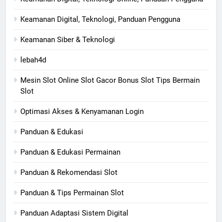
Keamanan Digital, Teknologi, Panduan Pengguna
Keamanan Siber & Teknologi
lebah4d
Mesin Slot Online Slot Gacor Bonus Slot Tips Bermain
Slot
Optimasi Akses & Kenyamanan Login
Panduan & Edukasi
Panduan & Edukasi Permainan
Panduan & Rekomendasi Slot
Panduan & Tips Permainan Slot
Panduan Adaptasi Sistem Digital