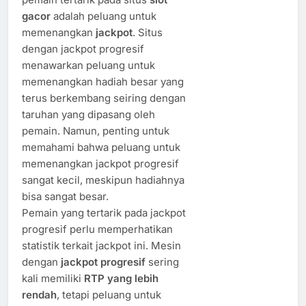
gacor
adalah peluang untuk
memenangkan
jackpot
. Situs
dengan jackpot progresif
menawarkan peluang untuk
memenangkan hadiah besar yang
terus berkembang seiring dengan
taruhan yang dipasang oleh
pemain. Namun, penting untuk
memahami bahwa peluang untuk
memenangkan jackpot progresif
sangat kecil, meskipun hadiahnya
bisa sangat besar.
Pemain yang tertarik pada jackpot
progresif perlu memperhatikan
statistik terkait jackpot ini. Mesin
dengan
jackpot progresif
sering
kali memiliki
RTP yang lebih
rendah
, tetapi peluang untuk