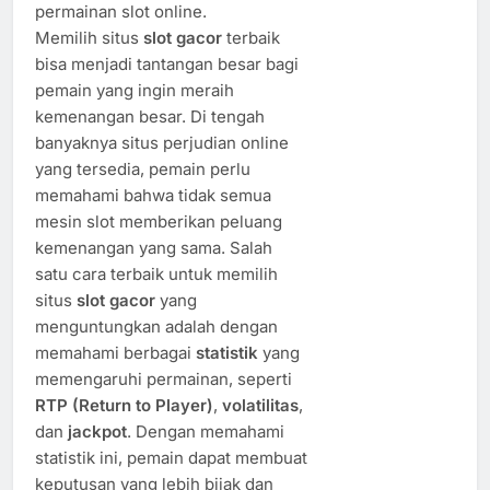
permainan slot online.
Memilih situs
slot gacor
terbaik
bisa menjadi tantangan besar bagi
pemain yang ingin meraih
kemenangan besar. Di tengah
banyaknya situs perjudian online
yang tersedia, pemain perlu
memahami bahwa tidak semua
mesin slot memberikan peluang
kemenangan yang sama. Salah
satu cara terbaik untuk memilih
situs
slot gacor
yang
menguntungkan adalah dengan
memahami berbagai
statistik
yang
memengaruhi permainan, seperti
RTP (Return to Player)
,
volatilitas
,
dan
jackpot
. Dengan memahami
statistik ini, pemain dapat membuat
keputusan yang lebih bijak dan