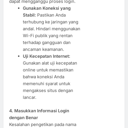
dapat mengganggu proses login.
Gunakan Koneksi yang
Stabil:
Pastikan Anda
terhubung ke jaringan yang
andal. Hindari menggunakan
Wi-Fi publik yang rentan
terhadap gangguan dan
ancaman keamanan.
Uji Kecepatan Internet:
Gunakan alat uji kecepatan
online untuk memastikan
bahwa koneksi Anda
memenuhi syarat untuk
mengakses situs dengan
lancar.
4. Masukkan Informasi Login
dengan Benar
Kesalahan pengetikan pada nama