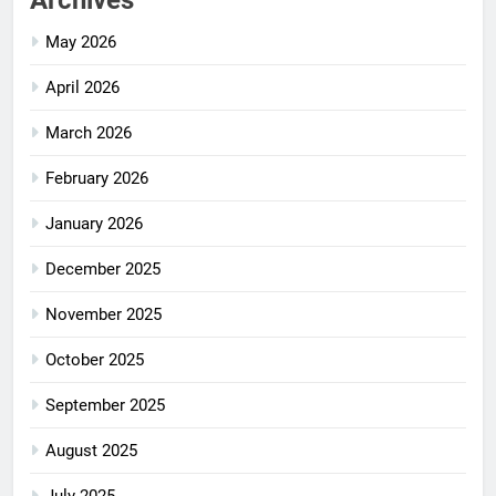
Archives
May 2026
April 2026
March 2026
February 2026
January 2026
December 2025
November 2025
October 2025
September 2025
August 2025