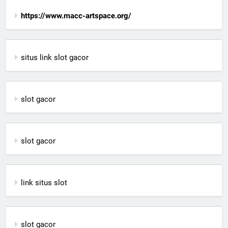
https://www.macc-artspace.org/
situs link slot gacor
slot gacor
slot gacor
link situs slot
slot gacor