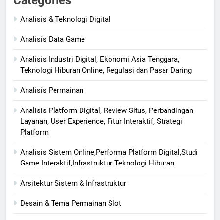
Categories
Analisis & Teknologi Digital
Analisis Data Game
Analisis Industri Digital, Ekonomi Asia Tenggara,
Teknologi Hiburan Online, Regulasi dan Pasar Daring
Analisis Permainan
Analisis Platform Digital, Review Situs, Perbandingan
Layanan, User Experience, Fitur Interaktif, Strategi
Platform
Analisis Sistem Online,Performa Platform Digital,Studi
Game Interaktif,Infrastruktur Teknologi Hiburan
Arsitektur Sistem & Infrastruktur
Desain & Tema Permainan Slot