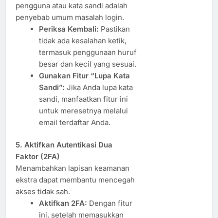
pengguna atau kata sandi adalah
penyebab umum masalah login.
Periksa Kembali:
Pastikan
tidak ada kesalahan ketik,
termasuk penggunaan huruf
besar dan kecil yang sesuai.
Gunakan Fitur “Lupa Kata
Sandi”:
Jika Anda lupa kata
sandi, manfaatkan fitur ini
untuk meresetnya melalui
email terdaftar Anda.
5. Aktifkan Autentikasi Dua
Faktor (2FA)
Menambahkan lapisan keamanan
ekstra dapat membantu mencegah
akses tidak sah.
Aktifkan 2FA:
Dengan fitur
ini, setelah memasukkan