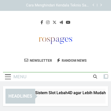
Menggunakan Lebah4D Alternatif
Skip
Slot Lebah4D dengan Tampilan Modern untuk
to
Akses Lebih Efisien dan Pengalaman Pengguna
content
yang Lebih Nyaman
Cara Memastikan LAE138 Login Bisa Diakses
dengan Nyaman dan Aman
Tips Memahami Sistem Slot Lebah4D agar Lebih
Mudah Beradaptasi
Cara Menghindari Kendala Teknis Saat
Menggunakan Lebah4D Alternatif
Slot Lebah4D dengan Tampilan Modern untuk
Rospages
Akses Lebih Efisien dan Pengalaman Pengguna
Rospages Adalah Portal Informasi Dan
yang Lebih Nyaman
NEWSLETTER
RANDOM NEWS
Cara Memastikan LAE138 Login Bisa Diakses
Berita Terpercaya. Temukan Berita Terbaru
dengan Nyaman dan Aman
Dan Artikel Bermanfaat.
MENU
Tips Memahami Sistem Slot Lebah4D agar Lebih Mudah Berad
HEADLINES
3 Months Ago