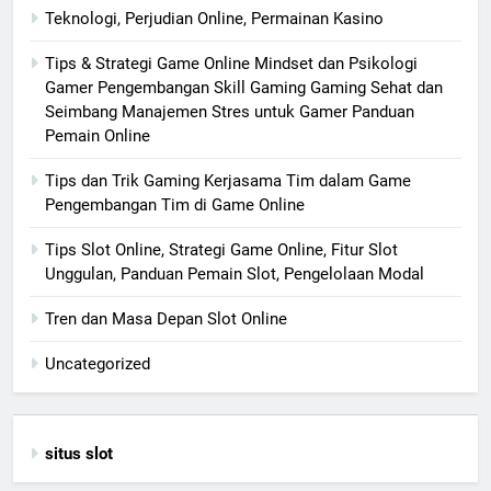
Teknologi, Perjudian Online, Permainan Kasino
Tips & Strategi Game Online Mindset dan Psikologi
Gamer Pengembangan Skill Gaming Gaming Sehat dan
Seimbang Manajemen Stres untuk Gamer Panduan
Pemain Online
Tips dan Trik Gaming Kerjasama Tim dalam Game
Pengembangan Tim di Game Online
Tips Slot Online, Strategi Game Online, Fitur Slot
Unggulan, Panduan Pemain Slot, Pengelolaan Modal
Tren dan Masa Depan Slot Online
Uncategorized
situs slot