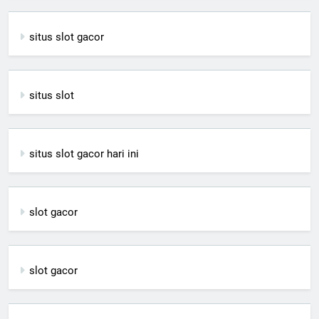
situs slot gacor
situs slot
situs slot gacor hari ini
slot gacor
slot gacor