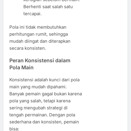
Berhenti saat salah satu
tercapai.
Pola ini tidak membutuhkan
perhitungan rumit, sehingga
mudah diingat dan diterapkan
secara konsisten.
Peran Konsistensi dalam
Pola Main
Konsistensi adalah kunci dari pola
main yang mudah dipahami.
Banyak pemain gagal bukan karena
pola yang salah, tetapi karena
sering mengubah strategi di
tengah permainan. Dengan pola
sederhana dan konsisten, pemain
bisa: