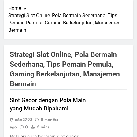
Home
Strategi Slot Online, Pola Bermain Sederhana, Tips
Pemain Pemula, Gaming Berkelanjutan, Manajemen
Bermain
Strategi Slot Online, Pola Bermain
Sederhana, Tips Pemain Pemula,
Gaming Berkelanjutan, Manajemen
Bermain
Slot Gacor dengan Pola Main
yang Mudah Dipahami
a6e2793
8 months
ago
0
6 mins
Pelajari cara bermain slot gacor