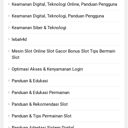
Keamanan Digital, Teknologi Online, Panduan Pengguna
Keamanan Digital, Teknologi, Panduan Pengguna
Keamanan Siber & Teknologi
lebah4d
Mesin Slot Online Slot Gacor Bonus Slot Tips Bermain
Slot
Optimasi Akses & Kenyamanan Login
Panduan & Edukasi
Panduan & Edukasi Permainan
Panduan & Rekomendasi Slot
Panduan & Tips Permainan Slot
Panduan Adaptasi Sistem Digital