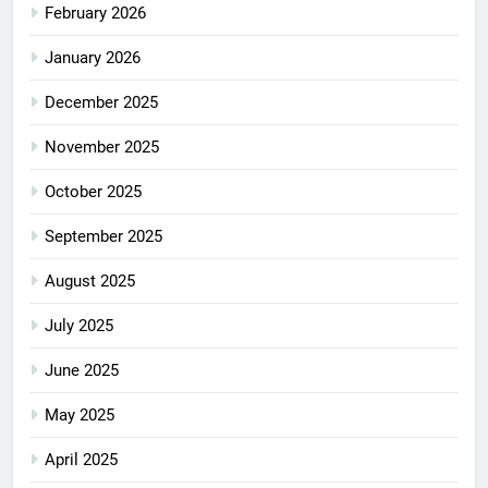
February 2026
January 2026
December 2025
November 2025
October 2025
September 2025
August 2025
July 2025
June 2025
May 2025
April 2025