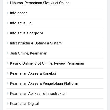
Hiburan, Permainan Slot, Judi Online
info gacor
info situs judi
info situs slot gacor
Infrastruktur & Optimasi Sistem
Judi Online, Keamanan
Kasino Online, Slot Online, Review Permainan
Keamanan Akses & Koneksi
Keamanan Akses & Pengelolaan Platform
Keamanan Aplikasi & Infrastruktur
Keamanan Digital