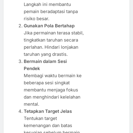
Langkah ini membantu
pemain beradaptasi tanpa
risiko besar.
Gunakan Pola Bertahap
Jika permainan terasa stabil,
tingkatkan taruhan secara
perlahan. Hindari lonjakan
taruhan yang drastis.
Bermain dalam Sesi
Pendek
Membagi waktu bermain ke
beberapa sesi singkat
membantu menjaga fokus
dan menghindari kelelahan
mental.
Tetapkan Target Jelas
Tentukan target
kemenangan dan batas
kerugian sebelum bermain.