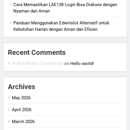
Cara Memastikan LAE138 Login Bisa Diakses dengan
Nyaman dan Aman
Panduan Menggunakan Edwinslot Alternatif untuk
Kebutuhan Harian dengan Aman dan Efisien
Recent Comments
A WordPress Commenter
on
Hello world!
Archives
May 2026
April 2026
March 2026