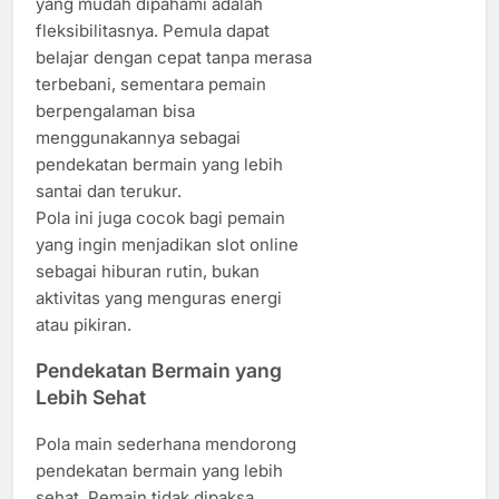
yang mudah dipahami adalah
fleksibilitasnya. Pemula dapat
belajar dengan cepat tanpa merasa
terbebani, sementara pemain
berpengalaman bisa
menggunakannya sebagai
pendekatan bermain yang lebih
santai dan terukur.
Pola ini juga cocok bagi pemain
yang ingin menjadikan slot online
sebagai hiburan rutin, bukan
aktivitas yang menguras energi
atau pikiran.
Pendekatan Bermain yang
Lebih Sehat
Pola main sederhana mendorong
pendekatan bermain yang lebih
sehat. Pemain tidak dipaksa