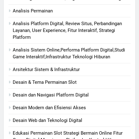
Analisis Permainan
Analisis Platform Digital, Review Situs, Perbandingan
Layanan, User Experience, Fitur Interaktif, Strategi
Platform
Analisis Sistem Online,Performa Platform Digital,Studi
Game Interaktif,Infrastruktur Teknologi Hiburan
Arsitektur Sistem & Infrastruktur
Desain & Tema Permainan Slot
Desain dan Navigasi Platform Digital
Desain Modern dan Efisiensi Akses
Desain Web dan Teknologi Digital
Edukasi Permainan Slot Strategi Bermain Online Fitur