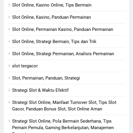
Slot Online, Kasino Online, Tips Bermain
Slot Online, Kasino, Panduan Permainan
Slot Online, Permainan Kasino, Panduan Permainan
Slot Online, Strategi Bermain, Tips dan Trik
Slot Online, Strategi Permainan, Analisis Permainan
slot tergacor
Slot, Permainan, Panduan, Strategi
Strategi Slot & Waktu Efektif
Strategi Slot Online, Manfaat Turnover Slot, Tips Slot
Gacor, Panduan Bonus Slot, Slot Online Aman
Strategi Slot Online, Pola Bermain Sederhana, Tips
Pemain Pemula, Gaming Berkelanjutan, Manajemen