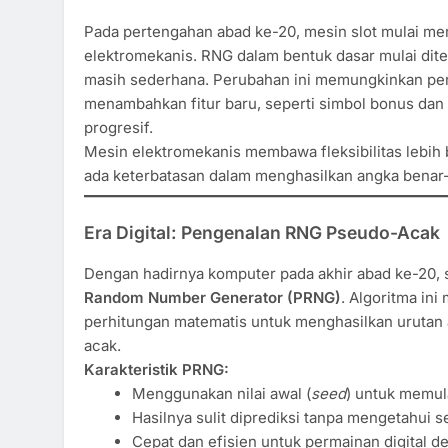
Pada pertengahan abad ke-20, mesin slot mulai 
elektromekanis. RNG dalam bentuk dasar mulai dit
masih sederhana. Perubahan ini memungkinkan pe
menambahkan fitur baru, seperti simbol bonus da
progresif.
Mesin elektromekanis membawa fleksibilitas lebih b
ada keterbatasan dalam menghasilkan angka benar
Era Digital: Pengenalan RNG Pseudo-Acak
Dengan hadirnya komputer pada akhir abad ke-20, s
Random Number Generator (PRNG)
. Algoritma in
perhitungan matematis untuk menghasilkan urutan a
acak.
Karakteristik PRNG:
Menggunakan nilai awal (
seed
) untuk memul
Hasilnya sulit diprediksi tanpa mengetahui s
Cepat dan efisien untuk permainan digital d