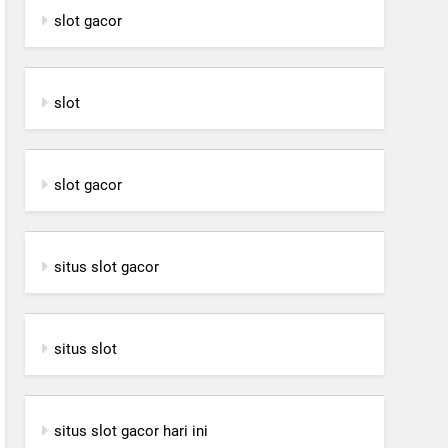
slot gacor
slot
slot gacor
situs slot gacor
situs slot
situs slot gacor hari ini