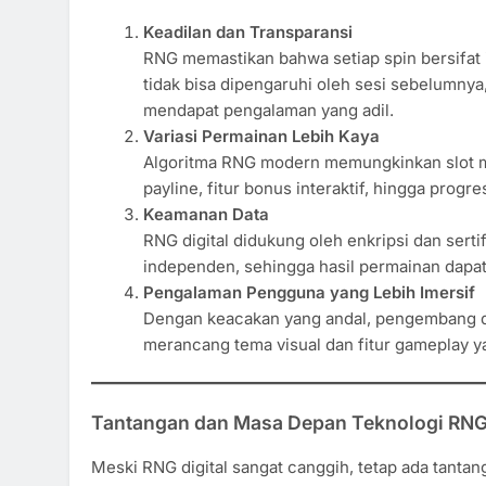
Keadilan dan Transparansi
RNG memastikan bahwa setiap spin bersifat 
tidak bisa dipengaruhi oleh sesi sebelumny
mendapat pengalaman yang adil.
Variasi Permainan Lebih Kaya
Algoritma RNG modern memungkinkan slot m
payline, fitur bonus interaktif, hingga progr
Keamanan Data
RNG digital didukung oleh enkripsi dan serti
independen, sehingga hasil permainan dapat 
Pengalaman Pengguna yang Lebih Imersif
Dengan keacakan yang andal, pengembang d
merancang tema visual dan fitur gameplay y
Tantangan dan Masa Depan Teknologi RN
Meski RNG digital sangat canggih, tetap ada tantan