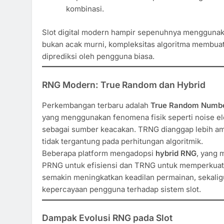
kombinasi.
Slot digital modern hampir sepenuhnya mengguna
bukan acak murni, kompleksitas algoritma membuat 
diprediksi oleh pengguna biasa.
RNG Modern: True Random dan Hybrid
Perkembangan terbaru adalah
True Random Numbe
yang menggunakan fenomena fisik seperti noise ele
sebagai sumber keacakan. TRNG dianggap lebih am
tidak tergantung pada perhitungan algoritmik.
Beberapa platform mengadopsi
hybrid RNG
, yang
PRNG untuk efisiensi dan TRNG untuk memperkuat k
semakin meningkatkan keadilan permainan, sekali
kepercayaan pengguna terhadap sistem slot.
Dampak Evolusi RNG pada Slot