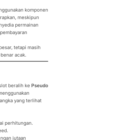
menggunakan komponen
erapkan, meskipun
nyedia permainan
n pembayaran
esar, tetapi masih
-benar acak.
lot beralih ke
Pseudo
i menggunakan
ngka yang terlihat
ai perhitungan.
eed.
engan jutaan