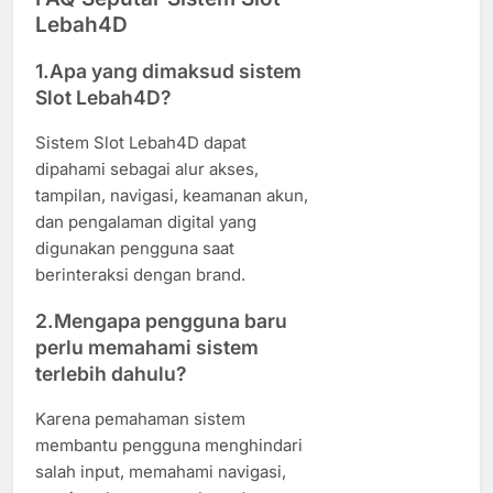
Lebah4D
1.Apa yang dimaksud sistem
Slot Lebah4D?
Sistem Slot Lebah4D dapat
dipahami sebagai alur akses,
tampilan, navigasi, keamanan akun,
dan pengalaman digital yang
digunakan pengguna saat
berinteraksi dengan brand.
2.Mengapa pengguna baru
perlu memahami sistem
terlebih dahulu?
Karena pemahaman sistem
membantu pengguna menghindari
salah input, memahami navigasi,