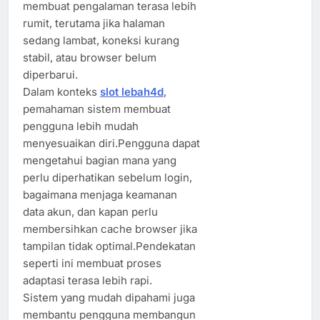
membuat pengalaman terasa lebih
rumit, terutama jika halaman
sedang lambat, koneksi kurang
stabil, atau browser belum
diperbarui.
Dalam konteks
slot lebah4d
,
pemahaman sistem membuat
pengguna lebih mudah
menyesuaikan diri.Pengguna dapat
mengetahui bagian mana yang
perlu diperhatikan sebelum login,
bagaimana menjaga keamanan
data akun, dan kapan perlu
membersihkan cache browser jika
tampilan tidak optimal.Pendekatan
seperti ini membuat proses
adaptasi terasa lebih rapi.
Sistem yang mudah dipahami juga
membantu pengguna membangun