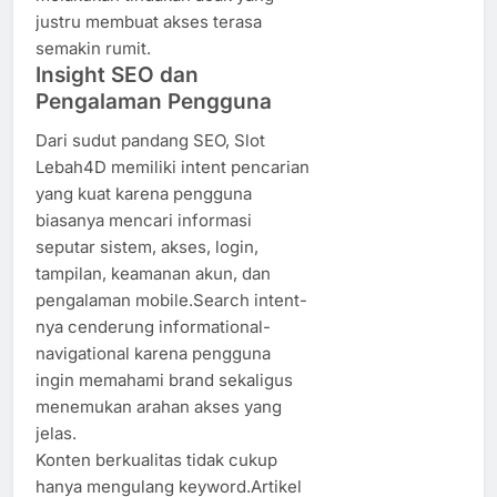
justru membuat akses terasa
semakin rumit.
Insight SEO dan
Pengalaman Pengguna
Dari sudut pandang SEO, Slot
Lebah4D memiliki intent pencarian
yang kuat karena pengguna
biasanya mencari informasi
seputar sistem, akses, login,
tampilan, keamanan akun, dan
pengalaman mobile.Search intent-
nya cenderung informational-
navigational karena pengguna
ingin memahami brand sekaligus
menemukan arahan akses yang
jelas.
Konten berkualitas tidak cukup
hanya mengulang keyword.Artikel