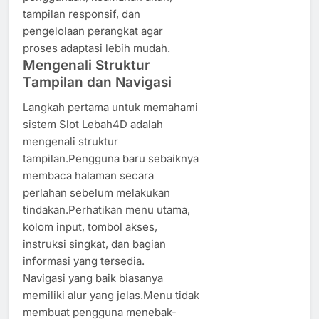
tampilan responsif, dan
pengelolaan perangkat agar
proses adaptasi lebih mudah.
Mengenali Struktur
Tampilan dan Navigasi
Langkah pertama untuk memahami
sistem Slot Lebah4D adalah
mengenali struktur
tampilan.Pengguna baru sebaiknya
membaca halaman secara
perlahan sebelum melakukan
tindakan.Perhatikan menu utama,
kolom input, tombol akses,
instruksi singkat, dan bagian
informasi yang tersedia.
Navigasi yang baik biasanya
memiliki alur yang jelas.Menu tidak
membuat pengguna menebak-