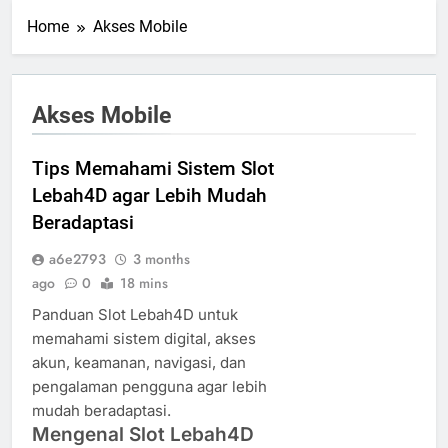
Home
Akses Mobile
Akses Mobile
Tips Memahami Sistem Slot
Lebah4D agar Lebih Mudah
Beradaptasi
a6e2793
3 months
ago
0
18 mins
Panduan Slot Lebah4D untuk
memahami sistem digital, akses
akun, keamanan, navigasi, dan
pengalaman pengguna agar lebih
mudah beradaptasi.
Mengenal Slot Lebah4D