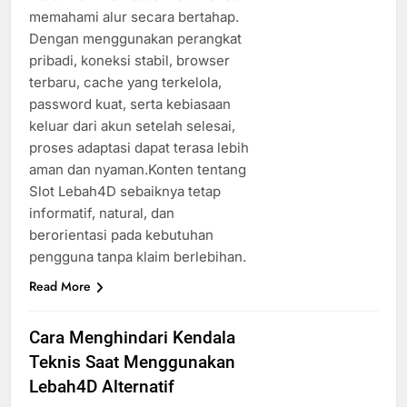
memahami alur secara bertahap.
Dengan menggunakan perangkat
pribadi, koneksi stabil, browser
terbaru, cache yang terkelola,
password kuat, serta kebiasaan
keluar dari akun setelah selesai,
proses adaptasi dapat terasa lebih
aman dan nyaman.Konten tentang
Slot Lebah4D sebaiknya tetap
informatif, natural, dan
berorientasi pada kebutuhan
pengguna tanpa klaim berlebihan.
Read More
Cara Menghindari Kendala
Teknis Saat Menggunakan
Lebah4D Alternatif