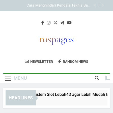
Skip
Slot Lebah4D dengan Tampilan Modern untuk
to
Akses Lebih Efisien dan Pengalaman Pengguna
yang Lebih Nyaman
content
Cara Memastikan LAE138 Login Bisa Diakses
dengan Nyaman dan Aman
Tips Memahami Sistem Slot Lebah4D agar Lebih
Mudah Beradaptasi
Cara Menghindari Kendala Teknis Saat
Menggunakan Lebah4D Alternatif
Slot Lebah4D dengan Tampilan Modern untuk
Akses Lebih Efisien dan Pengalaman Pengguna
Rospages
yang Lebih Nyaman
Rospages Adalah Portal Informasi Dan
Cara Memastikan LAE138 Login Bisa Diakses
NEWSLETTER
RANDOM NEWS
dengan Nyaman dan Aman
Berita Terpercaya. Temukan Berita Terbaru
Dan Artikel Bermanfaat.
MENU
ips Memahami Sistem Slot Lebah4D agar Lebih Mudah Berada
HEADLINES
 Months Ago