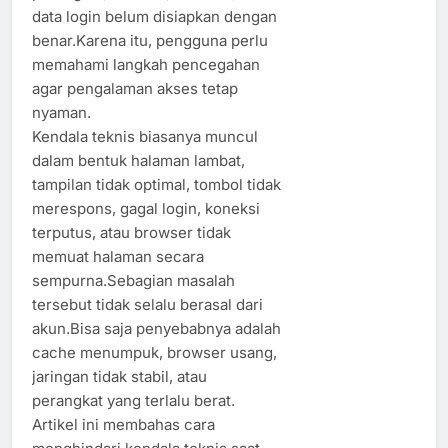
data login belum disiapkan dengan
benar.Karena itu, pengguna perlu
memahami langkah pencegahan
agar pengalaman akses tetap
nyaman.
Kendala teknis biasanya muncul
dalam bentuk halaman lambat,
tampilan tidak optimal, tombol tidak
merespons, gagal login, koneksi
terputus, atau browser tidak
memuat halaman secara
sempurna.Sebagian masalah
tersebut tidak selalu berasal dari
akun.Bisa saja penyebabnya adalah
cache menumpuk, browser usang,
jaringan tidak stabil, atau
perangkat yang terlalu berat.
Artikel ini membahas cara