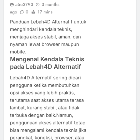
a6e2793
3 months
ago
0
17 mins
Panduan Lebah4D Alternatif untuk
menghindari kendala teknis,
menjaga akses stabil, aman, dan
nyaman lewat browser maupun
mobile.
Mengenal Kendala Teknis
pada Lebah4D Alternatif
Lebah4D Alternatif sering dicari
pengguna ketika membutuhkan
opsi akses yang lebih praktis,
terutama saat akses utama terasa
lambat, kurang stabil, atau tidak
terbuka dengan baik.Namun,
penggunaan akses alternatif tetap
bisa mengalami kendala teknis jika
perangkat, koneksi, browser, atau