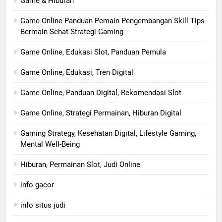
Game & Hiburan
Game Online Panduan Pemain Pengembangan Skill Tips
Bermain Sehat Strategi Gaming
Game Online, Edukasi Slot, Panduan Pemula
Game Online, Edukasi, Tren Digital
Game Online, Panduan Digital, Rekomendasi Slot
Game Online, Strategi Permainan, Hiburan Digital
Gaming Strategy, Kesehatan Digital, Lifestyle Gaming,
Mental Well-Being
Hiburan, Permainan Slot, Judi Online
info gacor
info situs judi