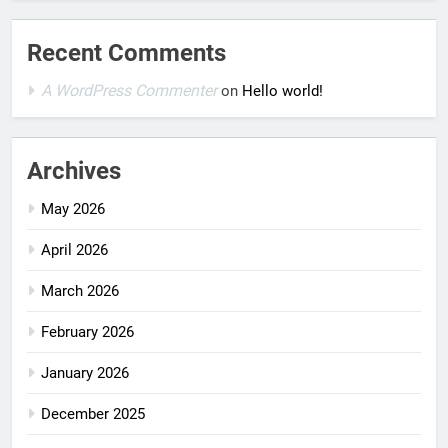
Recent Comments
A WordPress Commenter
on
Hello world!
Archives
May 2026
April 2026
March 2026
February 2026
January 2026
December 2025