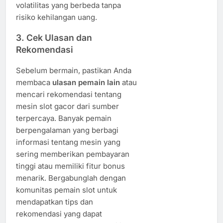
volatilitas yang berbeda tanpa
risiko kehilangan uang.
3. Cek Ulasan dan
Rekomendasi
Sebelum bermain, pastikan Anda
membaca
ulasan pemain lain
atau
mencari rekomendasi tentang
mesin slot gacor dari sumber
terpercaya. Banyak pemain
berpengalaman yang berbagi
informasi tentang mesin yang
sering memberikan pembayaran
tinggi atau memiliki fitur bonus
menarik. Bergabunglah dengan
komunitas pemain slot untuk
mendapatkan tips dan
rekomendasi yang dapat