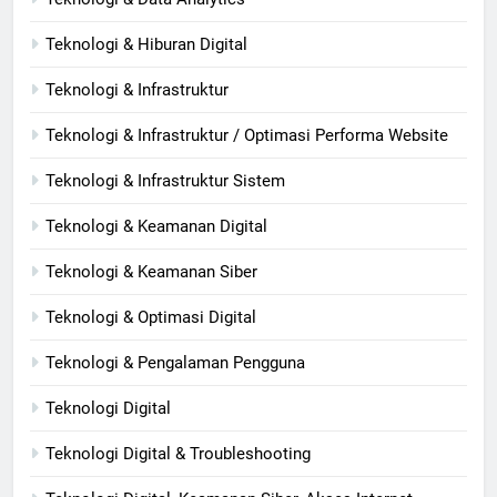
Teknologi & Hiburan Digital
Teknologi & Infrastruktur
Teknologi & Infrastruktur / Optimasi Performa Website
Teknologi & Infrastruktur Sistem
Teknologi & Keamanan Digital
Teknologi & Keamanan Siber
Teknologi & Optimasi Digital
Teknologi & Pengalaman Pengguna
Teknologi Digital
Teknologi Digital & Troubleshooting