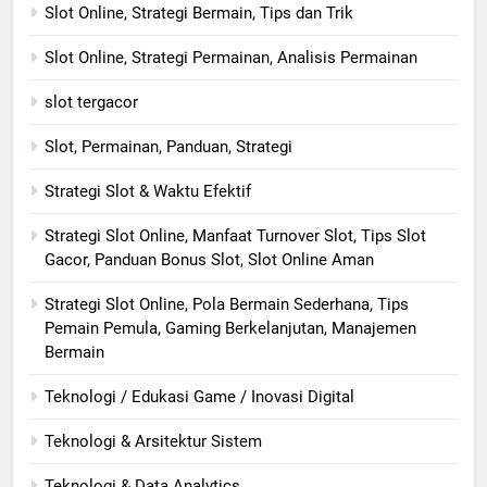
Slot Online, Strategi Bermain, Tips dan Trik
Slot Online, Strategi Permainan, Analisis Permainan
slot tergacor
Slot, Permainan, Panduan, Strategi
Strategi Slot & Waktu Efektif
Strategi Slot Online, Manfaat Turnover Slot, Tips Slot
Gacor, Panduan Bonus Slot, Slot Online Aman
Strategi Slot Online, Pola Bermain Sederhana, Tips
Pemain Pemula, Gaming Berkelanjutan, Manajemen
Bermain
Teknologi / Edukasi Game / Inovasi Digital
Teknologi & Arsitektur Sistem
Teknologi & Data Analytics