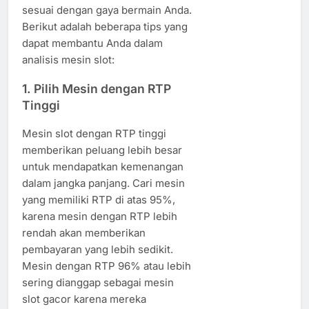
sesuai dengan gaya bermain Anda.
Berikut adalah beberapa tips yang
dapat membantu Anda dalam
analisis mesin slot:
1. Pilih Mesin dengan RTP
Tinggi
Mesin slot dengan RTP tinggi
memberikan peluang lebih besar
untuk mendapatkan kemenangan
dalam jangka panjang. Cari mesin
yang memiliki RTP di atas 95%,
karena mesin dengan RTP lebih
rendah akan memberikan
pembayaran yang lebih sedikit.
Mesin dengan RTP 96% atau lebih
sering dianggap sebagai mesin
slot gacor karena mereka