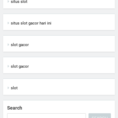
situs slot
situs slot gacor hari ini
slot gacor
slot gacor
slot
Search