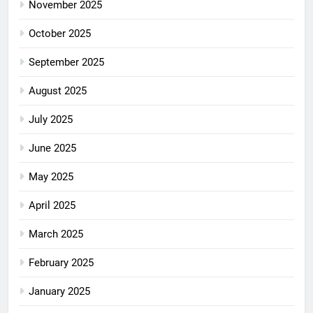
November 2025
October 2025
September 2025
August 2025
July 2025
June 2025
May 2025
April 2025
March 2025
February 2025
January 2025