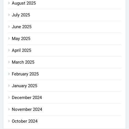
August 2025
July 2025
June 2025
May 2025
April 2025
March 2025
February 2025
January 2025
December 2024
November 2024
October 2024