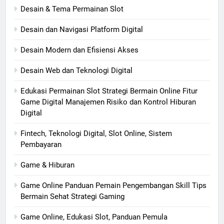
Desain & Tema Permainan Slot
Desain dan Navigasi Platform Digital
Desain Modern dan Efisiensi Akses
Desain Web dan Teknologi Digital
Edukasi Permainan Slot Strategi Bermain Online Fitur
Game Digital Manajemen Risiko dan Kontrol Hiburan
Digital
Fintech, Teknologi Digital, Slot Online, Sistem
Pembayaran
Game & Hiburan
Game Online Panduan Pemain Pengembangan Skill Tips
Bermain Sehat Strategi Gaming
Game Online, Edukasi Slot, Panduan Pemula