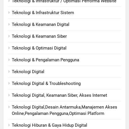
Teknologi & Infrastruktur / Optimasi Performa Website
Teknologi & Infrastruktur Sistem
Teknologi & Keamanan Digital
Teknologi & Keamanan Siber
Teknologi & Optimasi Digital
Teknologi & Pengalaman Pengguna
Teknologi Digital
Teknologi Digital & Troubleshooting
Teknologi Digital, Keamanan Siber, Akses Internet
Teknologi Digital,Desain Antarmuka,Manajemen Akses
Online,Pengalaman Pengguna,Optimasi Platform
Teknologi Hiburan & Gaya Hidup Digital