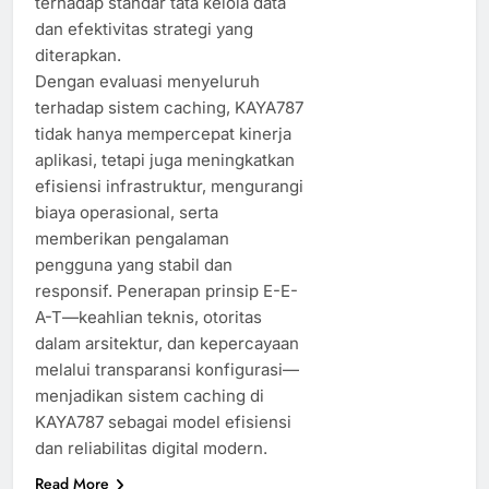
terhadap standar tata kelola data
dan efektivitas strategi yang
diterapkan.
Dengan evaluasi menyeluruh
terhadap sistem caching, KAYA787
tidak hanya mempercepat kinerja
aplikasi, tetapi juga meningkatkan
efisiensi infrastruktur, mengurangi
biaya operasional, serta
memberikan pengalaman
pengguna yang stabil dan
responsif. Penerapan prinsip E-E-
A-T—keahlian teknis, otoritas
dalam arsitektur, dan kepercayaan
melalui transparansi konfigurasi—
menjadikan sistem caching di
KAYA787 sebagai model efisiensi
dan reliabilitas digital modern.
Read More