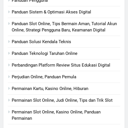
Panduan Pengguna
Panduan Sistem & Optimasi Akses Digital
Panduan Slot Online, Tips Bermain Aman, Tutorial Akun
Online, Strategi Pengguna Baru, Keamanan Digital
Panduan Solusi Kendala Teknis
Panduan Teknologi Taruhan Online
Perbandingan Platform Review Situs Edukasi Digital
Perjudian Online, Panduan Pemula
Permainan Kartu, Kasino Online, Hiburan
Permainan Slot Online, Judi Online, Tips dan Trik Slot
Permainan Slot Online, Kasino Online, Panduan
Permainan