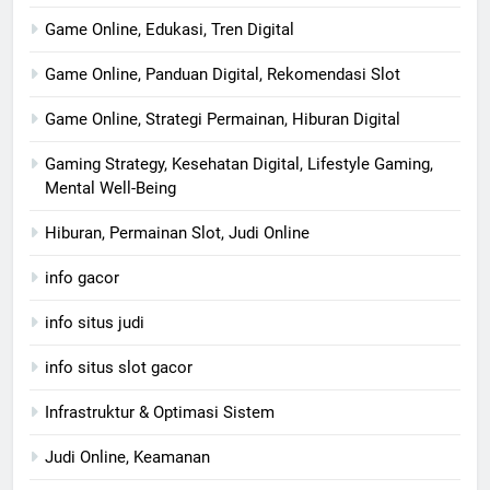
Game Online, Edukasi, Tren Digital
Game Online, Panduan Digital, Rekomendasi Slot
Game Online, Strategi Permainan, Hiburan Digital
Gaming Strategy, Kesehatan Digital, Lifestyle Gaming,
Mental Well-Being
Hiburan, Permainan Slot, Judi Online
info gacor
info situs judi
info situs slot gacor
Infrastruktur & Optimasi Sistem
Judi Online, Keamanan