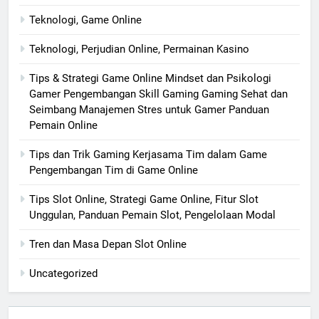
Teknologi, Game Online
Teknologi, Perjudian Online, Permainan Kasino
Tips & Strategi Game Online Mindset dan Psikologi
Gamer Pengembangan Skill Gaming Gaming Sehat dan
Seimbang Manajemen Stres untuk Gamer Panduan
Pemain Online
Tips dan Trik Gaming Kerjasama Tim dalam Game
Pengembangan Tim di Game Online
Tips Slot Online, Strategi Game Online, Fitur Slot
Unggulan, Panduan Pemain Slot, Pengelolaan Modal
Tren dan Masa Depan Slot Online
Uncategorized