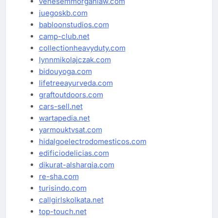
venesemmorganlaw.com
juegoskb.com
babloonstudios.com
camp-club.net
collectionheavyduty.com
lynnmikolajczak.com
bidouyoga.com
lifetreeayurveda.com
graftoutdoors.com
cars-sell.net
wartapedia.net
yarmouktvsat.com
hidalgoelectrodomesticos.com
edificiodelicias.com
dikurat-alsharqia.com
re-sha.com
turisindo.com
callgirlskolkata.net
top-touch.net