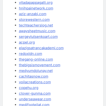
vitadapappagalli.org
hnihpainetwork.com
aziz-anzabi.com
storewestern.com
techteacherslog.net
awaysheetmusic.com
sergeylutsenkoart.com
acpel.org
elazigsatrancakademi.com
redoxldn.com
thegang-online.com
thebigsismovement.com
medyumdolunay.net
cachitasnow.com
voilacreations.com
copehu.org
clover-gunma.com
underseawear.com
medifooteilat.com