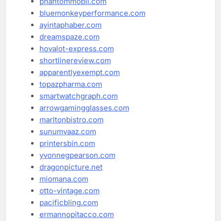
phantommobil.com
bluemonkeyperformance.com
ayintaphaber.com
dreamspaze.com
hovalot-express.com
shortlinereview.com
apparentlyexempt.com
topazpharma.com
smartwatchgraph.com
arrowgamingglasses.com
marltonbistro.com
sunumvaaz.com
printersbin.com
yvonnegpearson.com
dragonpicture.net
miomana.com
otto-vintage.com
pacificbling.com
ermannopitacco.com