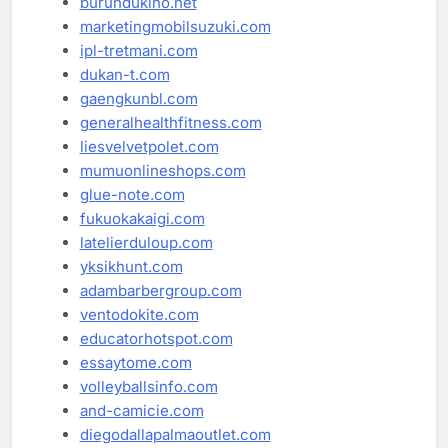
burundukino.net
marketingmobilsuzuki.com
ipl-tretmani.com
dukan-t.com
gaengkunbl.com
generalhealthfitness.com
liesvelvetpolet.com
mumuonlineshops.com
glue-note.com
fukuokakaigi.com
latelierduloup.com
yksikhunt.com
adambarbergroup.com
ventodokite.com
educatorhotspot.com
essaytome.com
volleyballsinfo.com
and-camicie.com
diegodallapalmaoutlet.com