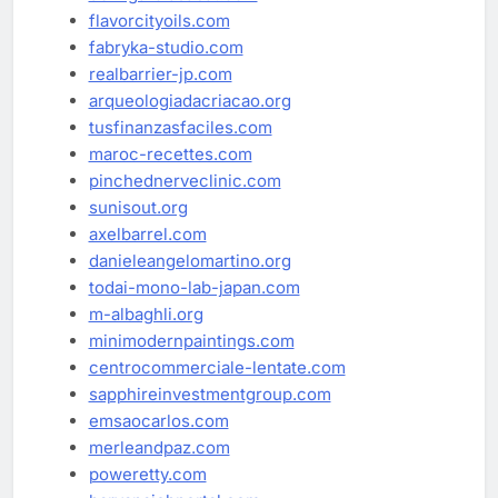
flavorcityoils.com
fabryka-studio.com
realbarrier-jp.com
arqueologiadacriacao.org
tusfinanzasfaciles.com
maroc-recettes.com
pinchednerveclinic.com
sunisout.org
axelbarrel.com
danieleangelomartino.org
todai-mono-lab-japan.com
m-albaghli.org
minimodernpaintings.com
centrocommerciale-lentate.com
sapphireinvestmentgroup.com
emsaocarlos.com
merleandpaz.com
poweretty.com