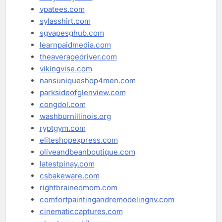
vpatees.com
sylasshirt.com
sgvapesghub.com
learnpaidmedia.com
theaveragedriver.com
vikingvise.com
nansuniqueshop4men.com
parksideofglenview.com
congdol.com
washburnillinois.org
ryptgym.com
eliteshopexpress.com
oliveandbeanboutique.com
latestpinay.com
csbakeware.com
rightbrainedmom.com
comfortpaintingandremodelingnv.com
cinematiccaptures.com