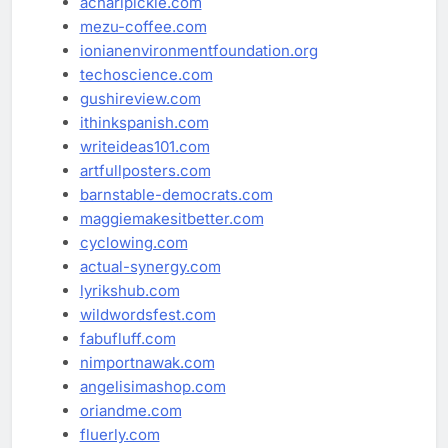
acharipickle.com
mezu-coffee.com
ionianenvironmentfoundation.org
techoscience.com
gushireview.com
ithinkspanish.com
writeideas101.com
artfullposters.com
barnstable-democrats.com
maggiemakesitbetter.com
cyclowing.com
actual-synergy.com
lyrikshub.com
wildwordsfest.com
fabufluff.com
nimportnawak.com
angelisimashop.com
oriandme.com
fluerly.com