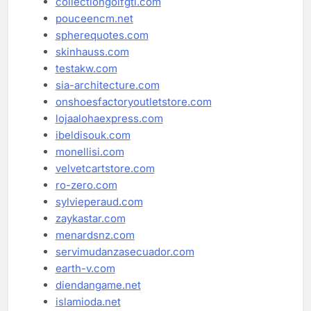
collectiongolfgti.com
pouceencm.net
spherequotes.com
skinhauss.com
testakw.com
sia-architecture.com
onshoesfactoryoutletstore.com
lojaalohaexpress.com
ibeldisouk.com
monellisi.com
velvetcartstore.com
ro-zero.com
sylvieperaud.com
zaykastar.com
menardsnz.com
servimudanzasecuador.com
earth-v.com
diendangame.net
islamioda.net