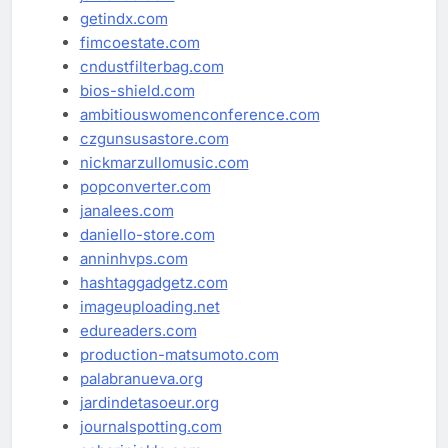
getindx.com
fimcoestate.com
cndustfilterbag.com
bios-shield.com
ambitiouswomenconference.com
czgunsusastore.com
nickmarzullomusic.com
popconverter.com
janalees.com
daniello-store.com
anninhvps.com
hashtaggadgetz.com
imageuploading.net
edureaders.com
production-matsumoto.com
palabranueva.org
jardindetasoeur.org
journalspotting.com