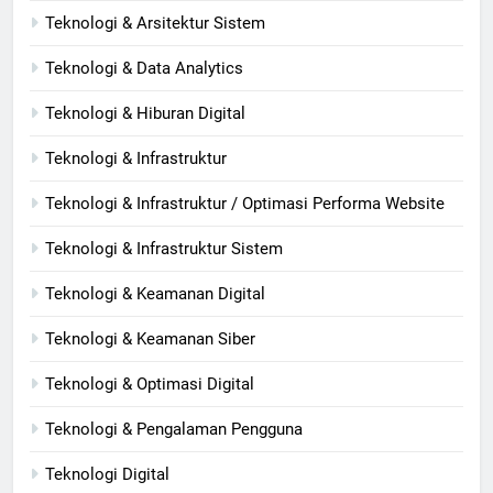
Teknologi & Arsitektur Sistem
Teknologi & Data Analytics
Teknologi & Hiburan Digital
Teknologi & Infrastruktur
Teknologi & Infrastruktur / Optimasi Performa Website
Teknologi & Infrastruktur Sistem
Teknologi & Keamanan Digital
Teknologi & Keamanan Siber
Teknologi & Optimasi Digital
Teknologi & Pengalaman Pengguna
Teknologi Digital