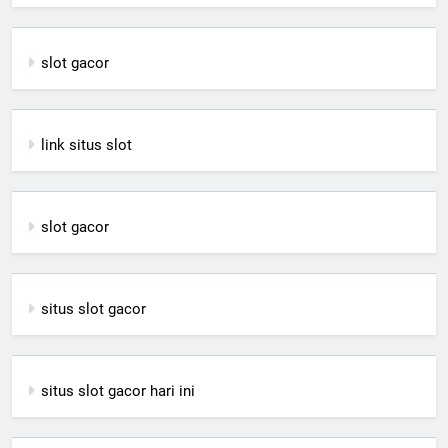
slot gacor
link situs slot
slot gacor
situs slot gacor
situs slot gacor hari ini