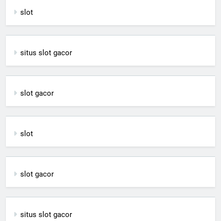
slot
situs slot gacor
slot gacor
slot
slot gacor
situs slot gacor