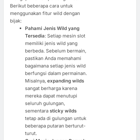
Berikut beberapa cara untuk
menggunakan fitur wild dengan
bijak:
Pahami Jenis Wild yang
Tersedia
: Setiap mesin slot
memiliki jenis wild yang
berbeda. Sebelum bermain,
pastikan Anda memahami
bagaimana setiap jenis wild
berfungsi dalam permainan.
Misalnya,
expanding wilds
sangat berharga karena
mereka dapat menutupi
seluruh gulungan,
sementara
sticky wilds
tetap ada di gulungan untuk
beberapa putaran berturut-
turut.