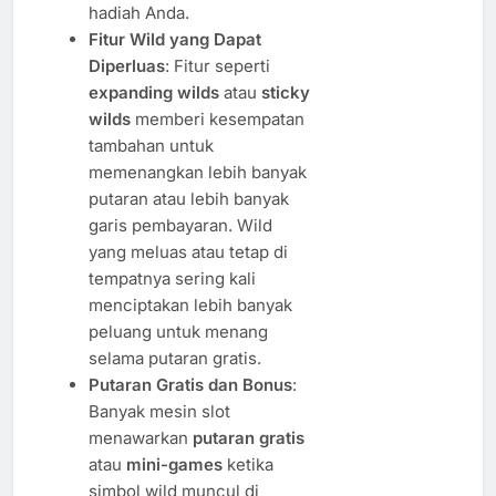
hadiah Anda.
Fitur Wild yang Dapat
Diperluas
: Fitur seperti
expanding wilds
atau
sticky
wilds
memberi kesempatan
tambahan untuk
memenangkan lebih banyak
putaran atau lebih banyak
garis pembayaran. Wild
yang meluas atau tetap di
tempatnya sering kali
menciptakan lebih banyak
peluang untuk menang
selama putaran gratis.
Putaran Gratis dan Bonus
:
Banyak mesin slot
menawarkan
putaran gratis
atau
mini-games
ketika
simbol wild muncul di