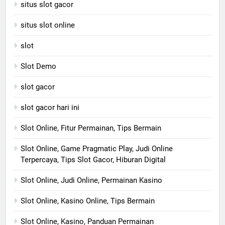
situs slot gacor
situs slot online
slot
Slot Demo
slot gacor
slot gacor hari ini
Slot Online, Fitur Permainan, Tips Bermain
Slot Online, Game Pragmatic Play, Judi Online
Terpercaya, Tips Slot Gacor, Hiburan Digital
Slot Online, Judi Online, Permainan Kasino
Slot Online, Kasino Online, Tips Bermain
Slot Online, Kasino, Panduan Permainan