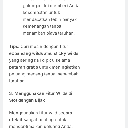
gulungan. Ini memberi Anda
kesempatan untuk
mendapatkan lebih banyak
kemenangan tanpa
menambah biaya taruhan.
Tips:
Cari mesin dengan fitur
expanding wilds
atau
sticky wilds
yang sering kali dipicu selama
putaran gratis
untuk meningkatkan
peluang menang tanpa menambah
taruhan.
3.
Menggunakan Fitur Wilds di
Slot dengan Bijak
Menggunakan fitur wild secara
efektif sangat penting untuk
mengoptimalkan peluang Anda.