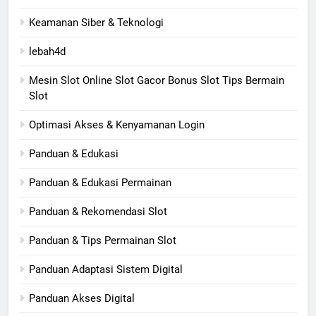
Keamanan Siber & Teknologi
lebah4d
Mesin Slot Online Slot Gacor Bonus Slot Tips Bermain
Slot
Optimasi Akses & Kenyamanan Login
Panduan & Edukasi
Panduan & Edukasi Permainan
Panduan & Rekomendasi Slot
Panduan & Tips Permainan Slot
Panduan Adaptasi Sistem Digital
Panduan Akses Digital