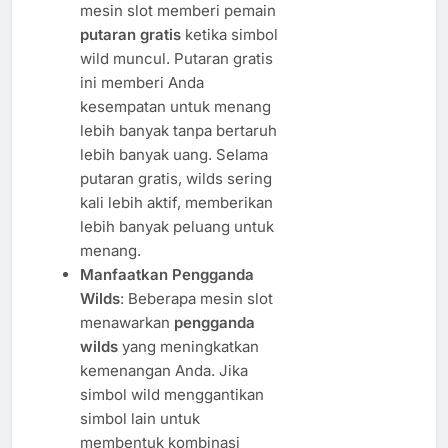
mesin slot memberi pemain
putaran gratis
ketika simbol
wild muncul. Putaran gratis
ini memberi Anda
kesempatan untuk menang
lebih banyak tanpa bertaruh
lebih banyak uang. Selama
putaran gratis, wilds sering
kali lebih aktif, memberikan
lebih banyak peluang untuk
menang.
Manfaatkan Pengganda
Wilds
: Beberapa mesin slot
menawarkan
pengganda
wilds
yang meningkatkan
kemenangan Anda. Jika
simbol wild menggantikan
simbol lain untuk
membentuk kombinasi