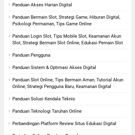
Panduan Akses Harian Digital
Panduan Bermain Slot, Strategi Game, Hiburan Digital,
Psikologi Permainan, Tips Game Online
Panduan Login Slot, Tips Mobile Slot, Keamanan Akun
Slot, Strategi Bermain Slot Online, Edukasi Pemain Slot
Panduan Pengguna
Panduan Sistem & Optimasi Akses Digital
Panduan Slot Online, Tips Bermain Aman, Tutorial Akun
Online, Strategi Pengguna Baru, Keamanan Digital
Panduan Solusi Kendala Teknis
Panduan Teknologi Taruhan Online
Perbandingan Platform Review Situs Edukasi Digital