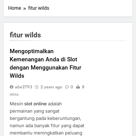
Home
fitur wilds
fitur wilds
Mengoptimalkan
Kemenangan Anda di Slot
dengan Menggunakan Fitur
Wilds
a6e2793
2 years ago
0
8
mins
Mesin
slot online
adalah
permainan yang sangat
bergantung pada keberuntungan,
namun ada banyak fitur yang dapat
membantu meningkatkan peluang