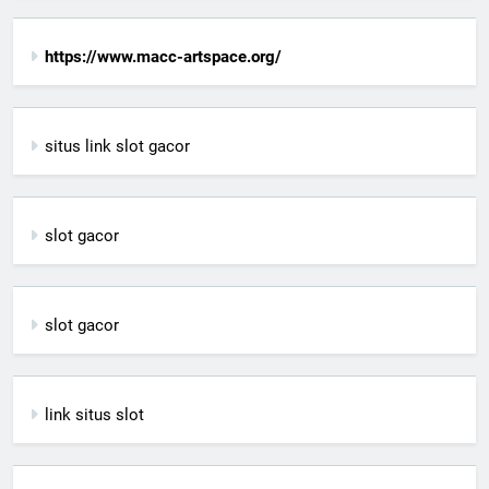
https://www.macc-artspace.org/
situs link slot gacor
slot gacor
slot gacor
link situs slot