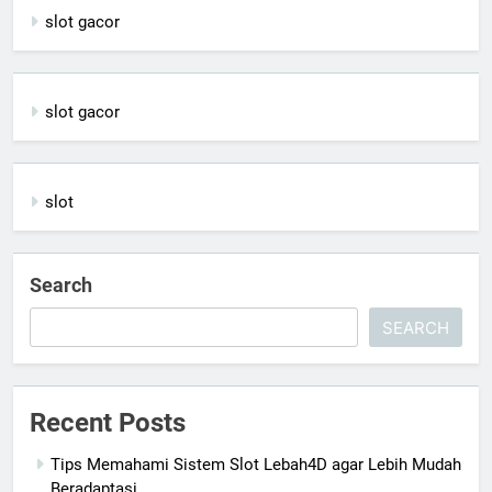
slot gacor
slot gacor
slot
Search
SEARCH
Recent Posts
Tips Memahami Sistem Slot Lebah4D agar Lebih Mudah
Beradaptasi