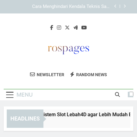
Skip
Slot Lebah4D dengan Tampilan Modern untuk
to
Akses Lebih Efisien dan Pengalaman Pengguna
yang Lebih Nyaman
content
Cara Memastikan LAE138 Login Bisa Diakses
dengan Nyaman dan Aman
Tips Memahami Sistem Slot Lebah4D agar Lebih
Mudah Beradaptasi
Cara Menghindari Kendala Teknis Saat
Menggunakan Lebah4D Alternatif
Slot Lebah4D dengan Tampilan Modern untuk
Akses Lebih Efisien dan Pengalaman Pengguna
Rospages
yang Lebih Nyaman
Rospages Adalah Portal Informasi Dan
Cara Memastikan LAE138 Login Bisa Diakses
NEWSLETTER
RANDOM NEWS
dengan Nyaman dan Aman
Berita Terpercaya. Temukan Berita Terbaru
Dan Artikel Bermanfaat.
MENU
ps Memahami Sistem Slot Lebah4D agar Lebih Mudah Beradap
HEADLINES
Months Ago