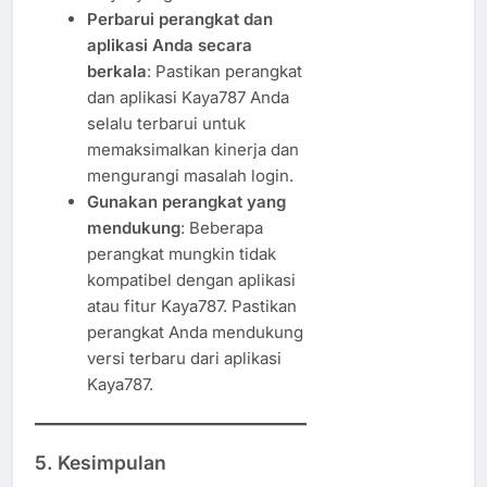
Perbarui perangkat dan
aplikasi Anda secara
berkala
: Pastikan perangkat
dan aplikasi Kaya787 Anda
selalu terbarui untuk
memaksimalkan kinerja dan
mengurangi masalah login.
Gunakan perangkat yang
mendukung
: Beberapa
perangkat mungkin tidak
kompatibel dengan aplikasi
atau fitur Kaya787. Pastikan
perangkat Anda mendukung
versi terbaru dari aplikasi
Kaya787.
5.
Kesimpulan