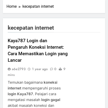
Home
kecepatan internet
kecepatan internet
Kaya787 Login dan
Pengaruh Koneksi Internet:
Cara Memastikan Login yang
Lancar
a6e2793
1 year ago
0
9
mins
Temukan bagaimana
koneksi
internet
mempengaruhi proses
login Kaya787
. Pelajari cara
mengatasi masalah
login gagal
akibat masalah koneksi dan