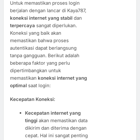
Untuk memastikan proses login
berjalan dengan lancar di Kaya787,
koneksi internet yang stabil
dan
terpercaya
sangat diperlukan.
Koneksi yang baik akan
memastikan bahwa proses
autentikasi dapat berlangsung
tanpa gangguan. Berikut adalah
beberapa faktor yang perlu
dipertimbangkan untuk
memastikan
koneksi internet yang
optimal
saat login:
Kecepatan Koneksi:
Kecepatan internet yang
tinggi
akan memastikan data
dikirim dan diterima dengan
cepat. Hal ini sangat penting