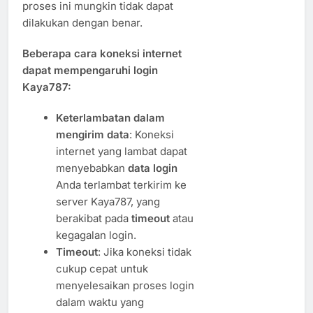
proses ini mungkin tidak dapat
dilakukan dengan benar.
Beberapa cara koneksi internet
dapat mempengaruhi login
Kaya787:
Keterlambatan dalam
mengirim data
: Koneksi
internet yang lambat dapat
menyebabkan
data login
Anda terlambat terkirim ke
server Kaya787, yang
berakibat pada
timeout
atau
kegagalan login.
Timeout
: Jika koneksi tidak
cukup cepat untuk
menyelesaikan proses login
dalam waktu yang