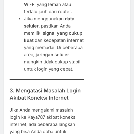
Wi-Fi
yang lemah atau
terlalu jauh dari router.
Jika menggunakan
data
seluler
, pastikan Anda
memiliki
signal yang cukup
kuat
dan kecepatan internet
yang memadai. Di beberapa
area,
jaringan seluler
mungkin tidak cukup stabil
untuk login yang cepat.
3.
Mengatasi Masalah Login
Akibat Koneksi Internet
Jika Anda mengalami masalah
login ke Kaya787 akibat koneksi
internet, ada beberapa langkah
yang bisa Anda coba untuk