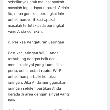
sebaliknya untuk melihat apakah
masalah login dapat teratasi. Selain
itu, coba gunakan perangkat lain
untuk memverifikasi apakah
masalah terletak pada perangkat
yang Anda gunakan.
c.
Periksa Pengaturan Jaringan
Pastikan
jaringan Wi-Fi
Anda
terhubung dengan baik dan
memiliki
sinyal yang kuat
. Jika
perlu, coba restart
router Wi-Fi
untuk memperbaiki koneksi
jaringan. Jika Anda menggunakan
jaringan seluler, pastikan Anda
berada di
area dengan sinyal yang
baik
.