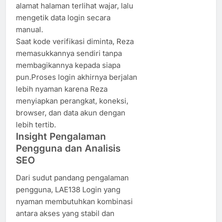
alamat halaman terlihat wajar, lalu
mengetik data login secara
manual.
Saat kode verifikasi diminta, Reza
memasukkannya sendiri tanpa
membagikannya kepada siapa
pun.Proses login akhirnya berjalan
lebih nyaman karena Reza
menyiapkan perangkat, koneksi,
browser, dan data akun dengan
lebih tertib.
Insight Pengalaman
Pengguna dan Analisis
SEO
Dari sudut pandang pengalaman
pengguna, LAE138 Login yang
nyaman membutuhkan kombinasi
antara akses yang stabil dan