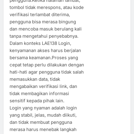
pengguna.Ketika halaman lambat,
tombol tidak merespons, atau kode
verifikasi terlambat diterima,
pengguna bisa merasa bingung
dan mencoba masuk berulang kali
tanpa mengetahui penyebabnya.
Dalam konteks LAE138 Login,
kenyamanan akses harus berjalan
bersama keamanan.Proses yang
cepat tetap perlu dilakukan dengan
hati-hati agar pengguna tidak salah
memasukkan data, tidak
mengabaikan verifikasi link, dan
tidak membagikan informasi
sensitif kepada pihak lain.
Login yang nyaman adalah login
yang stabil, jelas, mudah diikuti,
dan tidak membuat pengguna
merasa harus menebak langkah