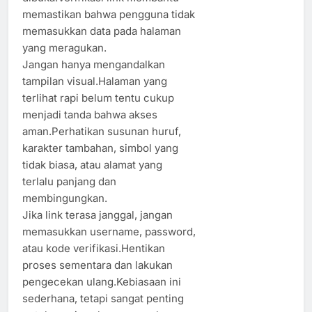
memastikan bahwa pengguna tidak
memasukkan data pada halaman
yang meragukan.
Jangan hanya mengandalkan
tampilan visual.Halaman yang
terlihat rapi belum tentu cukup
menjadi tanda bahwa akses
aman.Perhatikan susunan huruf,
karakter tambahan, simbol yang
tidak biasa, atau alamat yang
terlalu panjang dan
membingungkan.
Jika link terasa janggal, jangan
memasukkan username, password,
atau kode verifikasi.Hentikan
proses sementara dan lakukan
pengecekan ulang.Kebiasaan ini
sederhana, tetapi sangat penting