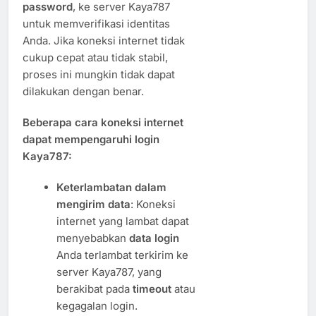
password
, ke server Kaya787
untuk memverifikasi identitas
Anda. Jika koneksi internet tidak
cukup cepat atau tidak stabil,
proses ini mungkin tidak dapat
dilakukan dengan benar.
Beberapa cara koneksi internet
dapat mempengaruhi login
Kaya787:
Keterlambatan dalam
mengirim data
: Koneksi
internet yang lambat dapat
menyebabkan
data login
Anda terlambat terkirim ke
server Kaya787, yang
berakibat pada
timeout
atau
kegagalan login.