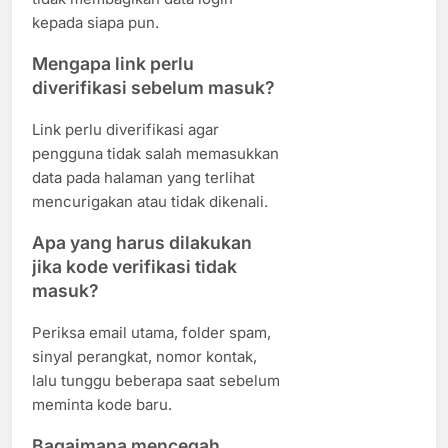
kepada siapa pun.
Mengapa link perlu
diverifikasi sebelum masuk?
Link perlu diverifikasi agar
pengguna tidak salah memasukkan
data pada halaman yang terlihat
mencurigakan atau tidak dikenali.
Apa yang harus dilakukan
jika kode verifikasi tidak
masuk?
Periksa email utama, folder spam,
sinyal perangkat, nomor kontak,
lalu tunggu beberapa saat sebelum
meminta kode baru.
Bagaimana mencegah