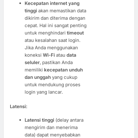
Kecepatan internet yang
tinggi
akan memastikan data
dikirim dan diterima dengan
cepat. Hal ini sangat penting
untuk menghindari
timeout
atau kesalahan saat login.
Jika Anda menggunakan
koneksi
Wi-Fi
atau
data
seluler
, pastikan Anda
memiliki
kecepatan unduh
dan unggah
yang cukup
untuk mendukung proses
login yang lancar.
Latensi:
Latensi tinggi
(delay antara
mengirim dan menerima
data) dapat menyebabkan