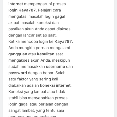
internet
mempengaruhi proses
login Kaya787
. Pelajari cara
mengatasi masalah
login gagal
akibat masalah koneksi dan
pastikan akun Anda dapat diakses
dengan lancar setiap saat.
Ketika mencoba login ke
Kaya787
,
Anda mungkin pernah mengalami
gangguan
atau
kesulitan
saat
mengakses akun Anda, meskipun
sudah memasukkan
username
dan
password
dengan benar. Salah
satu faktor yang sering kali
diabaikan adalah
koneksi internet
.
Koneksi yang lambat atau tidak
stabil bisa menyebabkan proses
login gagal atau berjalan dengan
sangat lambat, yang tentu saja
mengganggu pengalaman