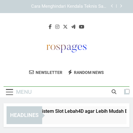
Skip
Slot Lebah4D dengan Tampilan Modern untuk
to
Akses Lebih Efisien dan Pengalaman Pengguna
yang Lebih Nyaman
content
Cara Memastikan LAE138 Login Bisa Diakses
dengan Nyaman dan Aman
Tips Memahami Sistem Slot Lebah4D agar Lebih
Mudah Beradaptasi
Cara Menghindari Kendala Teknis Saat
Menggunakan Lebah4D Alternatif
Slot Lebah4D dengan Tampilan Modern untuk
Akses Lebih Efisien dan Pengalaman Pengguna
Rospages
yang Lebih Nyaman
Rospages Adalah Portal Informasi Dan
Cara Memastikan LAE138 Login Bisa Diakses
NEWSLETTER
RANDOM NEWS
dengan Nyaman dan Aman
Berita Terpercaya. Temukan Berita Terbaru
Dan Artikel Bermanfaat.
MENU
ps Memahami Sistem Slot Lebah4D agar Lebih Mudah Beradap
HEADLINES
onths Ago