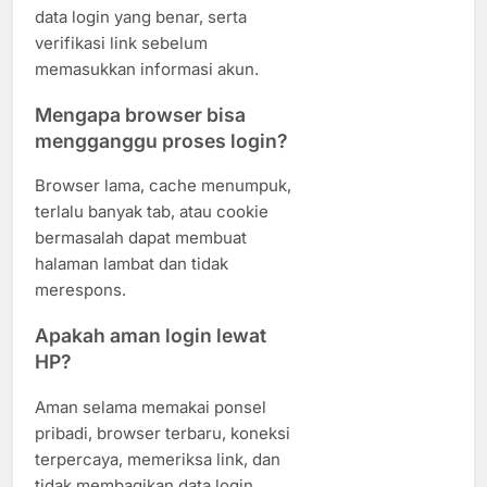
data login yang benar, serta
verifikasi link sebelum
memasukkan informasi akun.
Mengapa browser bisa
mengganggu proses login?
Browser lama, cache menumpuk,
terlalu banyak tab, atau cookie
bermasalah dapat membuat
halaman lambat dan tidak
merespons.
Apakah aman login lewat
HP?
Aman selama memakai ponsel
pribadi, browser terbaru, koneksi
terpercaya, memeriksa link, dan
tidak membagikan data login