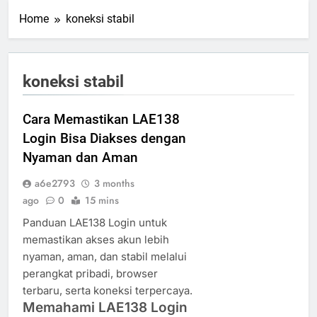
Home
koneksi stabil
koneksi stabil
Cara Memastikan LAE138
Login Bisa Diakses dengan
Nyaman dan Aman
a6e2793
3 months
ago
0
15 mins
Panduan LAE138 Login untuk
memastikan akses akun lebih
nyaman, aman, dan stabil melalui
perangkat pribadi, browser
terbaru, serta koneksi terpercaya.
Memahami LAE138 Login