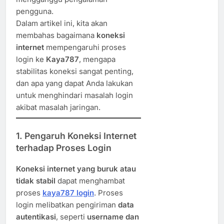
pengguna.
Dalam artikel ini, kita akan
membahas bagaimana
koneksi
internet
mempengaruhi proses
login ke
Kaya787
, mengapa
stabilitas koneksi sangat penting,
dan apa yang dapat Anda lakukan
untuk menghindari masalah login
akibat masalah jaringan.
1.
Pengaruh Koneksi Internet
terhadap Proses Login
Koneksi internet yang buruk atau
tidak stabil
dapat menghambat
proses
kaya787 login
. Proses
login melibatkan pengiriman
data
autentikasi
, seperti
username dan