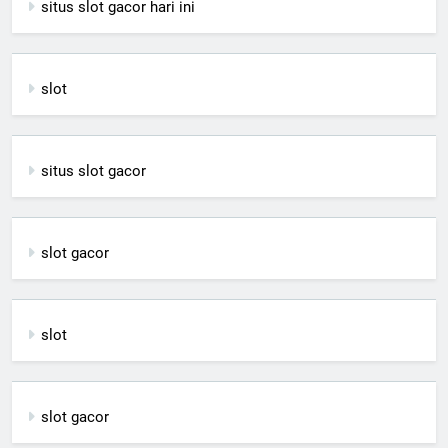
situs slot gacor hari ini
slot
situs slot gacor
slot gacor
slot
slot gacor