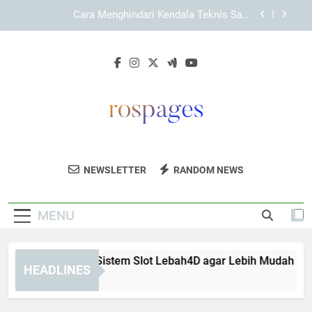
Skip
Slot Lebah4D dengan Tampilan Modern untuk
to
Akses Lebih Efisien dan Pengalaman Pengguna
yang Lebih Nyaman
content
Cara Memastikan LAE138 Login Bisa Diakses
dengan Nyaman dan Aman
Tips Memahami Sistem Slot Lebah4D agar Lebih
Mudah Beradaptasi
Cara Menghindari Kendala Teknis Saat
Menggunakan Lebah4D Alternatif
Slot Lebah4D dengan Tampilan Modern untuk
Akses Lebih Efisien dan Pengalaman Pengguna
Rospages
yang Lebih Nyaman
Rospages Adalah Portal Informasi Dan
Cara Memastikan LAE138 Login Bisa Diakses
NEWSLETTER
RANDOM NEWS
dengan Nyaman dan Aman
Berita Terpercaya. Temukan Berita Terbaru
Dan Artikel Bermanfaat.
MENU
ips Memahami Sistem Slot Lebah4D agar Lebih Mudah Berada
HEADLINES
 Months Ago