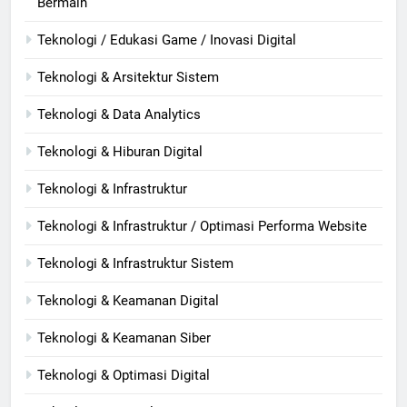
Bermain
Teknologi / Edukasi Game / Inovasi Digital
Teknologi & Arsitektur Sistem
Teknologi & Data Analytics
Teknologi & Hiburan Digital
Teknologi & Infrastruktur
Teknologi & Infrastruktur / Optimasi Performa Website
Teknologi & Infrastruktur Sistem
Teknologi & Keamanan Digital
Teknologi & Keamanan Siber
Teknologi & Optimasi Digital