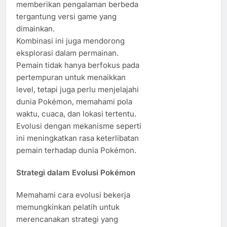
memberikan pengalaman berbeda
tergantung versi game yang
dimainkan.
Kombinasi ini juga mendorong
eksplorasi dalam permainan.
Pemain tidak hanya berfokus pada
pertempuran untuk menaikkan
level, tetapi juga perlu menjelajahi
dunia Pokémon, memahami pola
waktu, cuaca, dan lokasi tertentu.
Evolusi dengan mekanisme seperti
ini meningkatkan rasa keterlibatan
pemain terhadap dunia Pokémon.
Strategi dalam Evolusi Pokémon
Memahami cara evolusi bekerja
memungkinkan pelatih untuk
merencanakan strategi yang