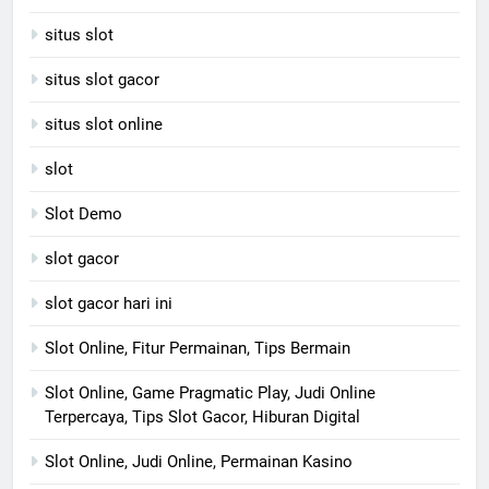
situs slot
situs slot gacor
situs slot online
slot
Slot Demo
slot gacor
slot gacor hari ini
Slot Online, Fitur Permainan, Tips Bermain
Slot Online, Game Pragmatic Play, Judi Online
Terpercaya, Tips Slot Gacor, Hiburan Digital
Slot Online, Judi Online, Permainan Kasino