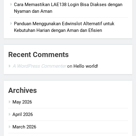
Cara Memastikan LAE138 Login Bisa Diakses dengan
Nyaman dan Aman
Panduan Menggunakan Edwinslot Alternatif untuk
Kebutuhan Harian dengan Aman dan Efisien
Recent Comments
A WordPress Commenter
on
Hello world!
Archives
May 2026
April 2026
March 2026