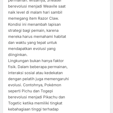
permainan. Misalnya, Sneasel
berevolusi menjadi Weavile saat
naik level di malam hari sambil
memegang item Razor Claw.
Kondisi ini menambah lapisan
strategi bagi pemain, karena
mereka harus memahami habitat
dan waktu yang tepat untuk
mendapatkan evolusi yang
diinginkan.
Lingkungan bukan hanya faktor
fisik. Dalam beberapa permainan,
interaksi sosial atau kedekatan
dengan pelatih juga memengaruhi
evolusi. Contohnya, Pokémon
seperti Pichu dan Togepi
berevolusi menjadi Pikachu dan
Togetic ketika memiliki tingkat
kebahagiaan tinggi terhadap