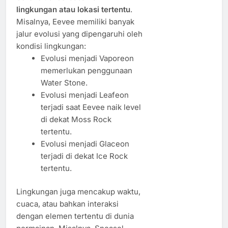
lingkungan atau lokasi tertentu
.
Misalnya, Eevee memiliki banyak
jalur evolusi yang dipengaruhi oleh
kondisi lingkungan:
Evolusi menjadi Vaporeon
memerlukan penggunaan
Water Stone.
Evolusi menjadi Leafeon
terjadi saat Eevee naik level
di dekat Moss Rock
tertentu.
Evolusi menjadi Glaceon
terjadi di dekat Ice Rock
tertentu.
Lingkungan juga mencakup waktu,
cuaca, atau bahkan interaksi
dengan elemen tertentu di dunia