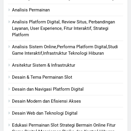
Analisis Permainan
Analisis Platform Digital, Review Situs, Perbandingan
Layanan, User Experience, Fitur Interaktif, Strategi
Platform
Analisis Sistem Online,Performa Platform Digital,Studi
Game Interaktif,Infrastruktur Teknologi Hiburan
Arsitektur Sistem & Infrastruktur
Desain & Tema Permainan Slot
Desain dan Navigasi Platform Digital
Desain Modern dan Efisiensi Akses
Desain Web dan Teknologi Digital
Edukasi Permainan Slot Strategi Bermain Online Fitur