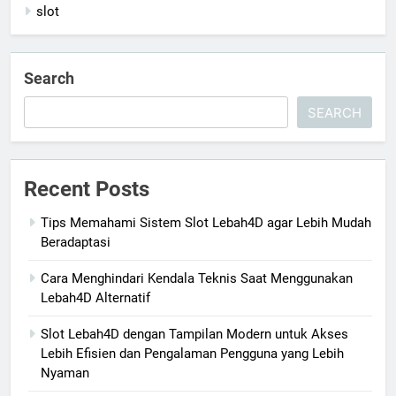
slot
Search
SEARCH
Recent Posts
Tips Memahami Sistem Slot Lebah4D agar Lebih Mudah
Beradaptasi
Cara Menghindari Kendala Teknis Saat Menggunakan
Lebah4D Alternatif
Slot Lebah4D dengan Tampilan Modern untuk Akses
Lebih Efisien dan Pengalaman Pengguna yang Lebih
Nyaman