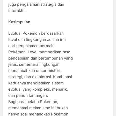
juga pengalaman strategis dan
interaktif.
Kesimpulan
Evolusi Pokémon berdasarkan
level dan lingkungan adalah inti
dari pengalaman bermain
Pokémon. Level memberikan rasa
pencapaian dan pertumbuhan yang
jelas, sementara lingkungan
menambahkan unsur misteri,
strategi, dan eksplorasi. Kombinasi
keduanya menciptakan sistem
evolusi yang kompleks, menarik,
dan penuh tantangan.
Bagi para pelatih Pokémon,
memahami mekanisme ini bukan
hanya soal menangkap Pokémon