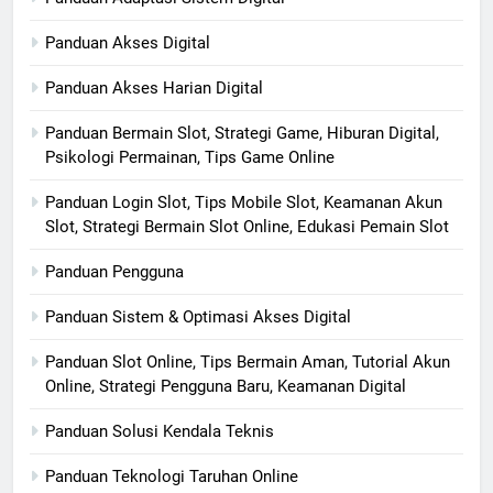
Panduan Akses Digital
Panduan Akses Harian Digital
Panduan Bermain Slot, Strategi Game, Hiburan Digital,
Psikologi Permainan, Tips Game Online
Panduan Login Slot, Tips Mobile Slot, Keamanan Akun
Slot, Strategi Bermain Slot Online, Edukasi Pemain Slot
Panduan Pengguna
Panduan Sistem & Optimasi Akses Digital
Panduan Slot Online, Tips Bermain Aman, Tutorial Akun
Online, Strategi Pengguna Baru, Keamanan Digital
Panduan Solusi Kendala Teknis
Panduan Teknologi Taruhan Online