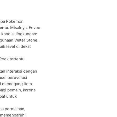
rapa Pokémon
tentu
. Misalnya, Eevee
 kondisi lingkungan:
gunaan Water Stone.
ik level di dekat
Rock tertentu.
an interaksi dengan
asel berevolusi
bil memegang item
bagi pemain, karena
pat untuk
apa permainan,
ga memengaruhi