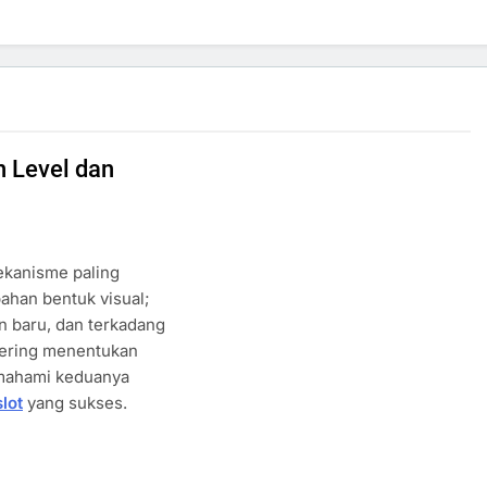
 Level dan
ekanisme paling
ahan bentuk visual;
n baru, dan terkadang
sering menentukan
mahami keduanya
lot
yang sukses.