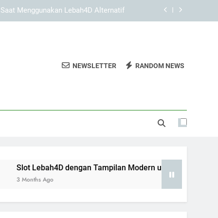
 Saat Menggunakan Lebah4D Alternatif
n dan Pengalaman Pengguna yang Lebih
Nyaman
isa Diakses dengan Nyaman dan Aman
NEWSLETTER
RANDOM NEWS
ebah4D agar Lebih Mudah Beradaptasi
 Saat Menggunakan Lebah4D Alternatif
 Terbaru Dan Artikel Bermanfaat.
n dan Pengalaman Pengguna yang Lebih
Nyaman
isa Diakses dengan Nyaman dan Aman
bah4D dengan Tampilan Modern untuk Akses Lebih Efisien d
 Ago