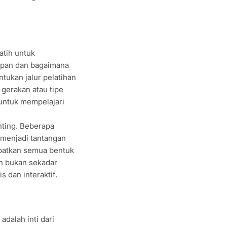
tih untuk
apan dan bagaimana
ukan jalur pelatihan
 gerakan atau tipe
untuk mempelajari
nting. Beberapa
 menjadi tantangan
apatkan semua bentuk
n bukan sekadar
 dan interaktif.
dalah inti dari