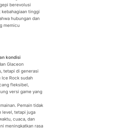
gepi berevolusi
t kebahagiaan tinggi
bahwa hubungan dan
ang memicu
an kondisi
dan Glaceon
 tetapi di generasi
u Ice Rock sudah
ang fleksibel,
ung versi game yang
rmainan. Pemain tidak
evel, tetapi juga
waktu, cuaca, dan
ini meningkatkan rasa