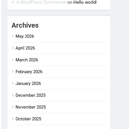
A WordPress Commenter
on
Hello world!
Archives
May 2026
April 2026
March 2026
February 2026
January 2026
December 2025
November 2025
October 2025