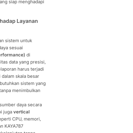
yang siap menghadapi
erhadap Layanan
 sistem untuk
aya sesuai
erformance)
di
tas data yang presisi,
laporan harus terjadi
 dalam skala besar
butuhkan sistem yang
k tanpa menimbulkan
 sumber daya secara
pi juga
vertical
eperti CPU, memori,
kan KAYA787