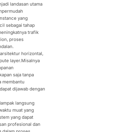
njadi landasan utama
mempermudah
instance yang
il sebagai tahap
eningkatnya trafik
ion, proses
ndalan.
rsitektur horizontal,
pute layer.Misalnya
impanan
 kapan saja tanpa
uga membantu
dapat dijawab dengan
erdampak langsung
waktu muat yang
istem yang dapat
san profesional dan
g dalam proses