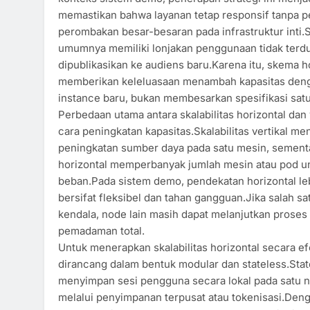
memastikan bahwa layanan tetap responsif tanpa p
perombakan besar-besaran pada infrastruktur inti
umumnya memiliki lonjakan penggunaan tidak terdu
dipublikasikan ke audiens baru.Karena itu, skema ho
memberikan keleluasaan menambah kapasitas de
instance baru, bukan membesarkan spesifikasi satu
Perbedaan utama antara skalabilitas horizontal dan v
cara peningkatan kapasitas.Skalabilitas vertikal m
peningkatan sumber daya pada satu mesin, sementar
horizontal memperbanyak jumlah mesin atau pod u
beban.Pada sistem demo, pendekatan horizontal le
bersifat fleksibel dan tahan gangguan.Jika salah 
kendala, node lain masih dapat melanjutkan proses 
pemadaman total.
Untuk menerapkan skalabilitas horizontal secara efe
dirancang dalam bentuk modular dan stateless.State
menyimpan sesi pengguna secara lokal pada satu 
melalui penyimpanan terpusat atau tokenisasi.Deng