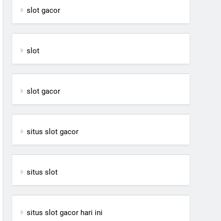
slot gacor
slot
slot gacor
situs slot gacor
situs slot
situs slot gacor hari ini