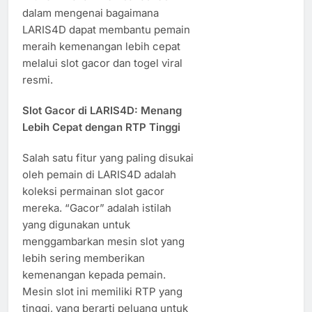
dalam mengenai bagaimana
LARIS4D dapat membantu pemain
meraih kemenangan lebih cepat
melalui slot gacor dan togel viral
resmi.
Slot Gacor di LARIS4D: Menang
Lebih Cepat dengan RTP Tinggi
Salah satu fitur yang paling disukai
oleh pemain di LARIS4D adalah
koleksi permainan slot gacor
mereka. “Gacor” adalah istilah
yang digunakan untuk
menggambarkan mesin slot yang
lebih sering memberikan
kemenangan kepada pemain.
Mesin slot ini memiliki RTP yang
tinggi, yang berarti peluang untuk