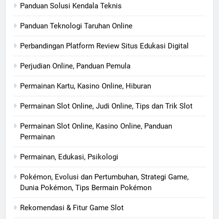
Panduan Solusi Kendala Teknis
Panduan Teknologi Taruhan Online
Perbandingan Platform Review Situs Edukasi Digital
Perjudian Online, Panduan Pemula
Permainan Kartu, Kasino Online, Hiburan
Permainan Slot Online, Judi Online, Tips dan Trik Slot
Permainan Slot Online, Kasino Online, Panduan
Permainan
Permainan, Edukasi, Psikologi
Pokémon, Evolusi dan Pertumbuhan, Strategi Game,
Dunia Pokémon, Tips Bermain Pokémon
Rekomendasi & Fitur Game Slot