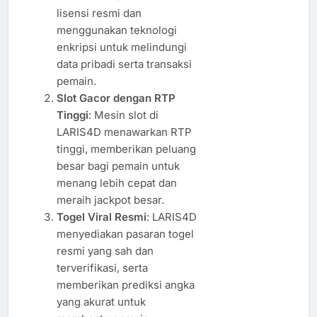
lisensi resmi dan
menggunakan teknologi
enkripsi untuk melindungi
data pribadi serta transaksi
pemain.
Slot Gacor dengan RTP
Tinggi
: Mesin slot di
LARIS4D menawarkan RTP
tinggi, memberikan peluang
besar bagi pemain untuk
menang lebih cepat dan
meraih jackpot besar.
Togel Viral Resmi
: LARIS4D
menyediakan pasaran togel
resmi yang sah dan
terverifikasi, serta
memberikan prediksi angka
yang akurat untuk