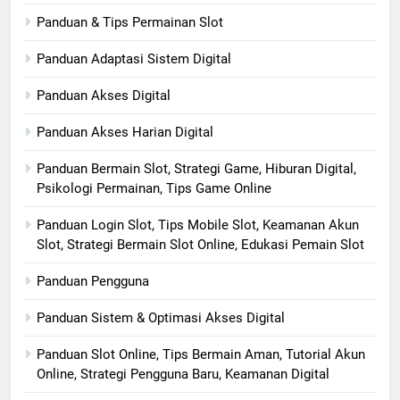
Panduan & Tips Permainan Slot
Panduan Adaptasi Sistem Digital
Panduan Akses Digital
Panduan Akses Harian Digital
Panduan Bermain Slot, Strategi Game, Hiburan Digital,
Psikologi Permainan, Tips Game Online
Panduan Login Slot, Tips Mobile Slot, Keamanan Akun
Slot, Strategi Bermain Slot Online, Edukasi Pemain Slot
Panduan Pengguna
Panduan Sistem & Optimasi Akses Digital
Panduan Slot Online, Tips Bermain Aman, Tutorial Akun
Online, Strategi Pengguna Baru, Keamanan Digital