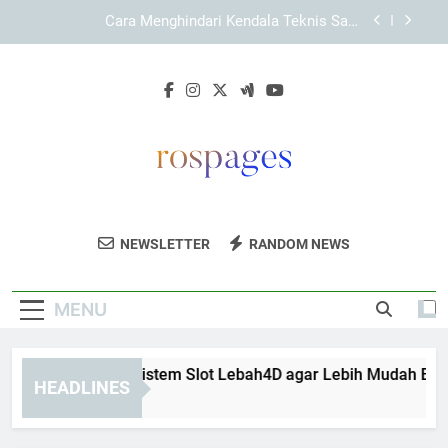
Skip
Slot Lebah4D dengan Tampilan Modern untuk
to
Akses Lebih Efisien dan Pengalaman Pengguna
yang Lebih Nyaman
content
Cara Memastikan LAE138 Login Bisa Diakses
dengan Nyaman dan Aman
Tips Memahami Sistem Slot Lebah4D agar Lebih
Mudah Beradaptasi
Cara Menghindari Kendala Teknis Saat
Menggunakan Lebah4D Alternatif
Slot Lebah4D dengan Tampilan Modern untuk
Akses Lebih Efisien dan Pengalaman Pengguna
Rospages
yang Lebih Nyaman
Rospages Adalah Portal Informasi Dan
Cara Memastikan LAE138 Login Bisa Diakses
NEWSLETTER
RANDOM NEWS
dengan Nyaman dan Aman
Berita Terpercaya. Temukan Berita Terbaru
Dan Artikel Bermanfaat.
MENU
ips Memahami Sistem Slot Lebah4D agar Lebih Mudah Berada
HEADLINES
 Months Ago