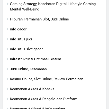
Gaming Strategy, Kesehatan Digital, Lifestyle Gaming,
Mental Well-Being
Hiburan, Permainan Slot, Judi Online
info gacor
info situs judi
info situs slot gacor
Infrastruktur & Optimasi Sistem
Judi Online, Keamanan
Kasino Online, Slot Online, Review Permainan
Keamanan Akses & Koneksi
Keamanan Akses & Pengelolaan Platform