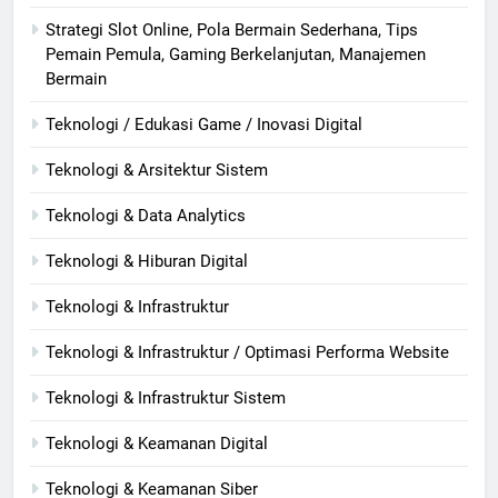
Strategi Slot Online, Pola Bermain Sederhana, Tips
Pemain Pemula, Gaming Berkelanjutan, Manajemen
Bermain
Teknologi / Edukasi Game / Inovasi Digital
Teknologi & Arsitektur Sistem
Teknologi & Data Analytics
Teknologi & Hiburan Digital
Teknologi & Infrastruktur
Teknologi & Infrastruktur / Optimasi Performa Website
Teknologi & Infrastruktur Sistem
Teknologi & Keamanan Digital
Teknologi & Keamanan Siber