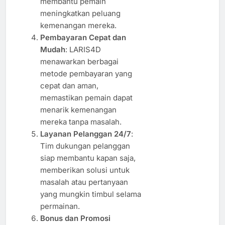
membantu pemain
meningkatkan peluang
kemenangan mereka.
Pembayaran Cepat dan
Mudah
: LARIS4D
menawarkan berbagai
metode pembayaran yang
cepat dan aman,
memastikan pemain dapat
menarik kemenangan
mereka tanpa masalah.
Layanan Pelanggan 24/7
:
Tim dukungan pelanggan
siap membantu kapan saja,
memberikan solusi untuk
masalah atau pertanyaan
yang mungkin timbul selama
permainan.
Bonus dan Promosi