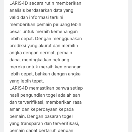
LARIS4D secara rutin memberikan
analisis berdasarkan data yang
valid dan informasi terkini,
memberikan pemain peluang lebih
besar untuk meraih kemenangan
lebih cepat. Dengan menggunakan
prediksi yang akurat dan memilih
angka dengan cermat, pemain
dapat meningkatkan peluang
mereka untuk meraih kemenangan
lebih cepat, bahkan dengan angka
yang lebih tepat.
LARIS4D memastikan bahwa setiap
hasil pengundian togel adalah sah
dan terverifikasi, memberikan rasa
aman dan kepercayaan kepada
pemain. Dengan pasaran togel
yang transparan dan terverifikasi,
pemain dapat bertaruh dengan