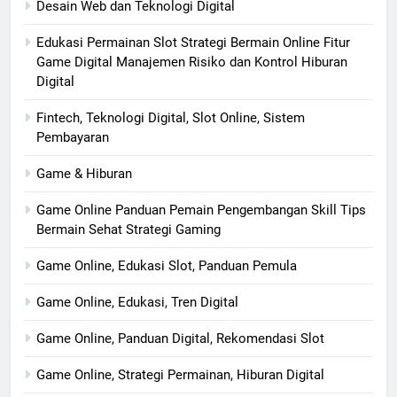
Desain Web dan Teknologi Digital
Edukasi Permainan Slot Strategi Bermain Online Fitur
Game Digital Manajemen Risiko dan Kontrol Hiburan
Digital
Fintech, Teknologi Digital, Slot Online, Sistem
Pembayaran
Game & Hiburan
Game Online Panduan Pemain Pengembangan Skill Tips
Bermain Sehat Strategi Gaming
Game Online, Edukasi Slot, Panduan Pemula
Game Online, Edukasi, Tren Digital
Game Online, Panduan Digital, Rekomendasi Slot
Game Online, Strategi Permainan, Hiburan Digital