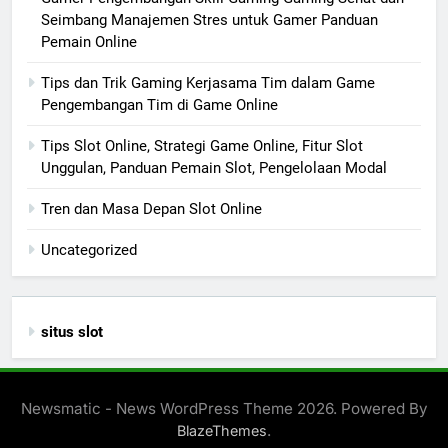
Seimbang Manajemen Stres untuk Gamer Panduan
Pemain Online
Tips dan Trik Gaming Kerjasama Tim dalam Game
Pengembangan Tim di Game Online
Tips Slot Online, Strategi Game Online, Fitur Slot
Unggulan, Panduan Pemain Slot, Pengelolaan Modal
Tren dan Masa Depan Slot Online
Uncategorized
situs slot
Newsmatic - News WordPress Theme 2026. Powered By
.
BlazeThemes