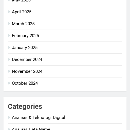
May 2025
April 2025
March 2025
February 2025
January 2025
December 2024
November 2024
October 2024
Categories
Analisis & Teknologi Digital
Analisis Data Game