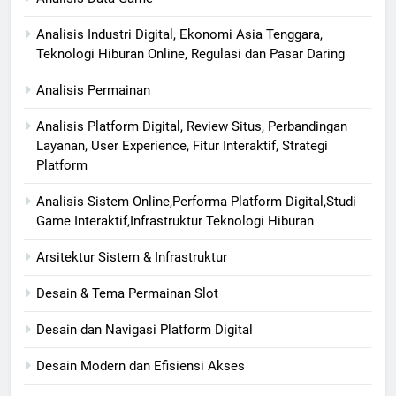
Analisis Industri Digital, Ekonomi Asia Tenggara,
Teknologi Hiburan Online, Regulasi dan Pasar Daring
Analisis Permainan
Analisis Platform Digital, Review Situs, Perbandingan
Layanan, User Experience, Fitur Interaktif, Strategi
Platform
Analisis Sistem Online,Performa Platform Digital,Studi
Game Interaktif,Infrastruktur Teknologi Hiburan
Arsitektur Sistem & Infrastruktur
Desain & Tema Permainan Slot
Desain dan Navigasi Platform Digital
Desain Modern dan Efisiensi Akses