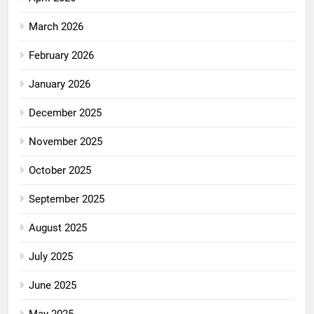
March 2026
February 2026
January 2026
December 2025
November 2025
October 2025
September 2025
August 2025
July 2025
June 2025