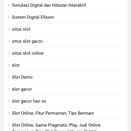
Simulasi Digital dan Hiburan Interaktif
Sistem Digital Efisien
situs slot
situs slot gacor
situs slot online
slot
Slot Demo
slot gacor
slot gacor hari ini
Slot Online, Fitur Permainan, Tips Bermain
Slot Online, Game Pragmatic Play, Judi Online