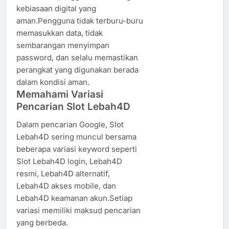
kebiasaan digital yang
aman.Pengguna tidak terburu-buru
memasukkan data, tidak
sembarangan menyimpan
password, dan selalu memastikan
perangkat yang digunakan berada
dalam kondisi aman.
Memahami Variasi
Pencarian Slot Lebah4D
Dalam pencarian Google, Slot
Lebah4D sering muncul bersama
beberapa variasi keyword seperti
Slot Lebah4D login, Lebah4D
resmi, Lebah4D alternatif,
Lebah4D akses mobile, dan
Lebah4D keamanan akun.Setiap
variasi memiliki maksud pencarian
yang berbeda.