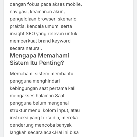
dengan fokus pada akses mobile,
navigasi, keamanan akun,
pengelolaan browser, skenario
praktis, kendala umum, serta
insight SEO yang relevan untuk
memperkuat brand keyword
secara natural.
Mengapa Memahami
Sistem Itu Penting?
Memahami sistem membantu
pengguna menghindari
kebingungan saat pertama kali
mengakses halaman.Saat
pengguna belum mengenal
struktur menu, kolom input, atau
instruksi yang tersedia, mereka
cenderung mencoba banyak
langkah secara acak.Hal ini bisa