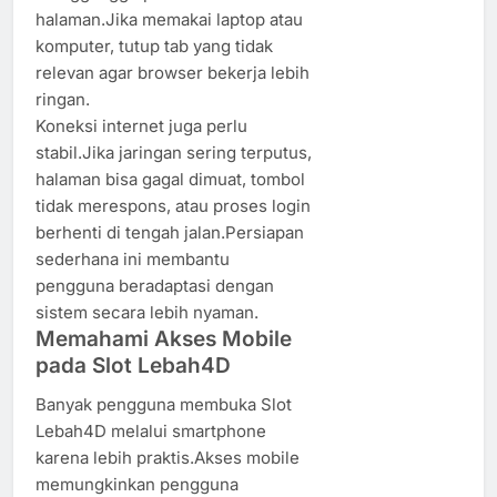
halaman.Jika memakai laptop atau
komputer, tutup tab yang tidak
relevan agar browser bekerja lebih
ringan.
Koneksi internet juga perlu
stabil.Jika jaringan sering terputus,
halaman bisa gagal dimuat, tombol
tidak merespons, atau proses login
berhenti di tengah jalan.Persiapan
sederhana ini membantu
pengguna beradaptasi dengan
sistem secara lebih nyaman.
Memahami Akses Mobile
pada Slot Lebah4D
Banyak pengguna membuka Slot
Lebah4D melalui smartphone
karena lebih praktis.Akses mobile
memungkinkan pengguna