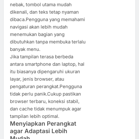
nebak, tombol utama mudah
dikenali, dan teks tetap nyaman
dibaca.Pengguna yang memahami
navigasi akan lebih mudah
menemukan bagian yang
dibutuhkan tanpa membuka terlalu
banyak menu.
Jika tampilan terasa berbeda
antara smartphone dan laptop, hal
itu biasanya dipengaruhi ukuran
layar, jenis browser, atau
pengaturan perangkat.Pengguna
tidak perlu panik.Cukup pastikan
browser terbaru, koneksi stabil,
dan cache tidak menumpuk agar
tampilan lebih optimal.
Menyiapkan Perangkat
agar Adaptasi Lebih
Mudah