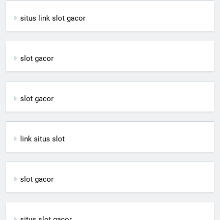
situs link slot gacor
slot gacor
slot gacor
link situs slot
slot gacor
situs slot gacor