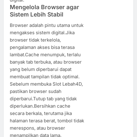
Mengelola Browser agar
Sistem Lebih Stabil
Browser adalah pintu utama untuk
mengakses sistem digital.Jika
browser tidak terkelola,
pengalaman akses bisa terasa
lambat.Cache menumpuk, terlalu
banyak tab terbuka, atau browser
yang belum diperbarui dapat
membuat tampilan tidak optimal.
Sebelum membuka Slot Lebah4D,
pastikan browser sudah
diperbarui.Tutup tab yang tidak
diperlukan.Bersihkan cache
secara berkala, terutama jika
halaman terasa berat, tombol tidak
merespons, atau browser
menampilkan data lama.