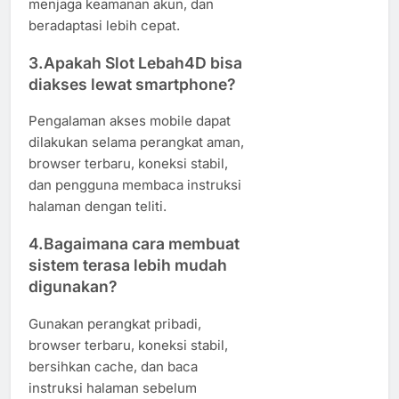
menjaga keamanan akun, dan
beradaptasi lebih cepat.
3.Apakah Slot Lebah4D bisa
diakses lewat smartphone?
Pengalaman akses mobile dapat
dilakukan selama perangkat aman,
browser terbaru, koneksi stabil,
dan pengguna membaca instruksi
halaman dengan teliti.
4.Bagaimana cara membuat
sistem terasa lebih mudah
digunakan?
Gunakan perangkat pribadi,
browser terbaru, koneksi stabil,
bersihkan cache, dan baca
instruksi halaman sebelum