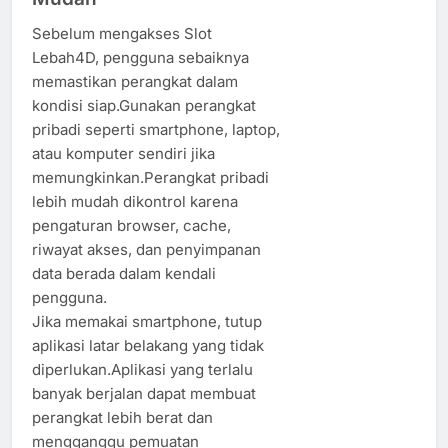
Sebelum mengakses Slot
Lebah4D, pengguna sebaiknya
memastikan perangkat dalam
kondisi siap.Gunakan perangkat
pribadi seperti smartphone, laptop,
atau komputer sendiri jika
memungkinkan.Perangkat pribadi
lebih mudah dikontrol karena
pengaturan browser, cache,
riwayat akses, dan penyimpanan
data berada dalam kendali
pengguna.
Jika memakai smartphone, tutup
aplikasi latar belakang yang tidak
diperlukan.Aplikasi yang terlalu
banyak berjalan dapat membuat
perangkat lebih berat dan
mengganggu pemuatan