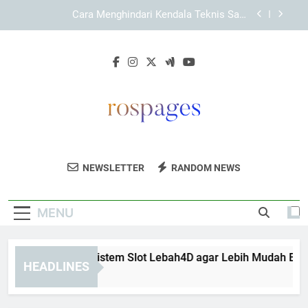
Skip
Slot Lebah4D dengan Tampilan Modern untuk
to
Akses Lebih Efisien dan Pengalaman Pengguna
yang Lebih Nyaman
content
Cara Memastikan LAE138 Login Bisa Diakses
dengan Nyaman dan Aman
Tips Memahami Sistem Slot Lebah4D agar Lebih
Mudah Beradaptasi
Cara Menghindari Kendala Teknis Saat
Menggunakan Lebah4D Alternatif
Slot Lebah4D dengan Tampilan Modern untuk
Akses Lebih Efisien dan Pengalaman Pengguna
Rospages
yang Lebih Nyaman
Rospages Adalah Portal Informasi Dan
Cara Memastikan LAE138 Login Bisa Diakses
NEWSLETTER
RANDOM NEWS
dengan Nyaman dan Aman
Berita Terpercaya. Temukan Berita Terbaru
Dan Artikel Bermanfaat.
MENU
ps Memahami Sistem Slot Lebah4D agar Lebih Mudah Beradap
HEADLINES
onths Ago