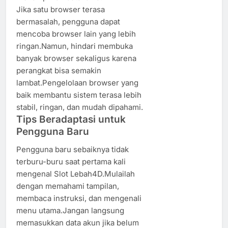
Jika satu browser terasa
bermasalah, pengguna dapat
mencoba browser lain yang lebih
ringan.Namun, hindari membuka
banyak browser sekaligus karena
perangkat bisa semakin
lambat.Pengelolaan browser yang
baik membantu sistem terasa lebih
stabil, ringan, dan mudah dipahami.
Tips Beradaptasi untuk
Pengguna Baru
Pengguna baru sebaiknya tidak
terburu-buru saat pertama kali
mengenal Slot Lebah4D.Mulailah
dengan memahami tampilan,
membaca instruksi, dan mengenali
menu utama.Jangan langsung
memasukkan data akun jika belum