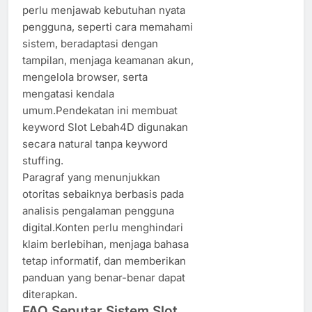
perlu menjawab kebutuhan nyata
pengguna, seperti cara memahami
sistem, beradaptasi dengan
tampilan, menjaga keamanan akun,
mengelola browser, serta
mengatasi kendala
umum.Pendekatan ini membuat
keyword Slot Lebah4D digunakan
secara natural tanpa keyword
stuffing.
Paragraf yang menunjukkan
otoritas sebaiknya berbasis pada
analisis pengalaman pengguna
digital.Konten perlu menghindari
klaim berlebihan, menjaga bahasa
tetap informatif, dan memberikan
panduan yang benar-benar dapat
diterapkan.
FAQ Seputar Sistem Slot