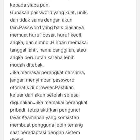
kepada siapa pun.
Gunakan password yang kuat, unik,
dan tidak sama dengan akun
lain.Password yang baik biasanya
memuat huruf besar, huruf kecil,
angka, dan simbol.Hindari memakai
tanggal lahir, nama panggilan, atau
angka berurutan karena lebih
mudah ditebak.
Jika memakai perangkat bersama,
jangan menyimpan password
otomatis di browser.Pastikan
keluar dari akun setelah selesai
digunakan.Jika memakai perangkat
pribadi, tetap aktifkan pengunci
layar.Keamanan yang konsisten
membuat pengguna lebih tenang
saat beradaptasi dengan sistem
digital.