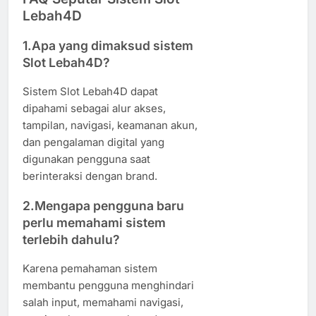
Lebah4D
1.Apa yang dimaksud sistem
Slot Lebah4D?
Sistem Slot Lebah4D dapat
dipahami sebagai alur akses,
tampilan, navigasi, keamanan akun,
dan pengalaman digital yang
digunakan pengguna saat
berinteraksi dengan brand.
2.Mengapa pengguna baru
perlu memahami sistem
terlebih dahulu?
Karena pemahaman sistem
membantu pengguna menghindari
salah input, memahami navigasi,