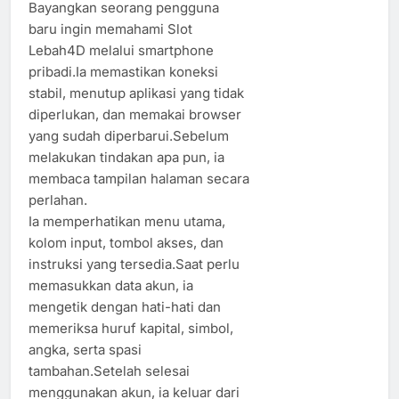
Bayangkan seorang pengguna
baru ingin memahami Slot
Lebah4D melalui smartphone
pribadi.Ia memastikan koneksi
stabil, menutup aplikasi yang tidak
diperlukan, dan memakai browser
yang sudah diperbarui.Sebelum
melakukan tindakan apa pun, ia
membaca tampilan halaman secara
perlahan.
Ia memperhatikan menu utama,
kolom input, tombol akses, dan
instruksi yang tersedia.Saat perlu
memasukkan data akun, ia
mengetik dengan hati-hati dan
memeriksa huruf kapital, simbol,
angka, serta spasi
tambahan.Setelah selesai
menggunakan akun, ia keluar dari