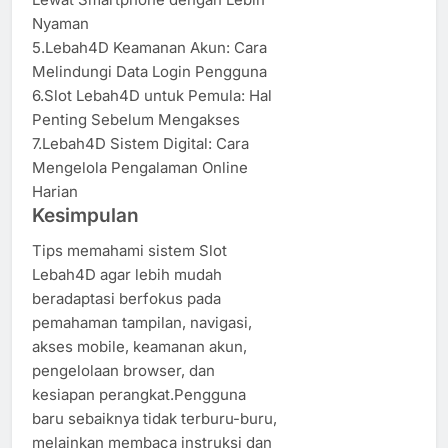
Nyaman
5.Lebah4D Keamanan Akun: Cara
Melindungi Data Login Pengguna
6.Slot Lebah4D untuk Pemula: Hal
Penting Sebelum Mengakses
7.Lebah4D Sistem Digital: Cara
Mengelola Pengalaman Online
Harian
Kesimpulan
Tips memahami sistem Slot
Lebah4D agar lebih mudah
beradaptasi berfokus pada
pemahaman tampilan, navigasi,
akses mobile, keamanan akun,
pengelolaan browser, dan
kesiapan perangkat.Pengguna
baru sebaiknya tidak terburu-buru,
melainkan membaca instruksi dan