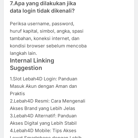
7.Apa yang dilakukan jika
data login tidak dikenali?
Periksa username, password,
huruf kapital, simbol, angka, spasi
tambahan, koneksi internet, dan
kondisi browser sebelum mencoba
langkah lain.
Internal Linking
Suggestion
1.Slot Lebah4D Login: Panduan
Masuk Akun dengan Aman dan
Praktis
2.Lebah4D Resmi: Cara Mengenali
Akses Brand yang Lebih Jelas
3.Lebah4D Alternatif: Panduan
Akses Digital yang Lebih Stabil
4.Lebah4D Mobile: Tips Akses
Lewat Smartphone dengan Lebih