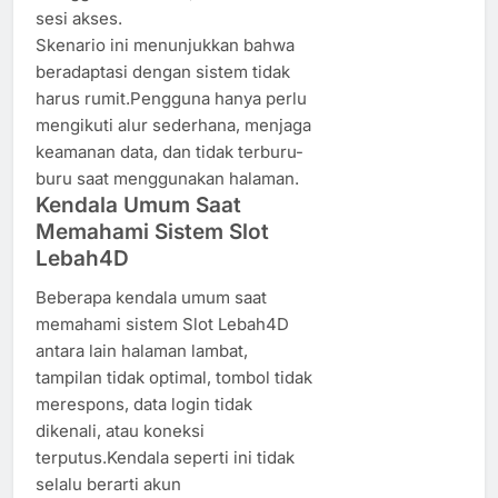
sesi akses.
Skenario ini menunjukkan bahwa
beradaptasi dengan sistem tidak
harus rumit.Pengguna hanya perlu
mengikuti alur sederhana, menjaga
keamanan data, dan tidak terburu-
buru saat menggunakan halaman.
Kendala Umum Saat
Memahami Sistem Slot
Lebah4D
Beberapa kendala umum saat
memahami sistem Slot Lebah4D
antara lain halaman lambat,
tampilan tidak optimal, tombol tidak
merespons, data login tidak
dikenali, atau koneksi
terputus.Kendala seperti ini tidak
selalu berarti akun