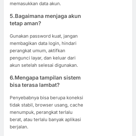
memasukkan data akun.
5.Bagaimana menjaga akun
tetap aman?
Gunakan password kuat, jangan
membagikan data login, hindari
perangkat umum, aktifkan
pengunci layar, dan keluar dari
akun setelah selesai digunakan.
6.Mengapa tampilan sistem
bisa terasa lambat?
Penyebabnya bisa berupa koneksi
tidak stabil, browser usang, cache
menumpuk, perangkat terlalu
berat, atau terlalu banyak aplikasi
berjalan.