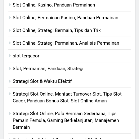
Slot Online, Kasino, Panduan Permainan
Slot Online, Permainan Kasino, Panduan Permainan
Slot Online, Strategi Bermain, Tips dan Trik
Slot Online, Strategi Permainan, Analisis Permainan
slot tergacor
Slot, Permainan, Panduan, Strategi
Strategi Slot & Waktu Efektif
Strategi Slot Online, Manfaat Turnover Slot, Tips Slot
Gacor, Panduan Bonus Slot, Slot Online Aman
Strategi Slot Online, Pola Bermain Sederhana, Tips
Pemain Pemula, Gaming Berkelanjutan, Manajemen
Bermain