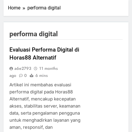
Home
performa digital
performa digital
Evaluasi Performa Digital di
Horas88 Alternatif
a6e2793
11 months
ago
0
6 mins
Artikel ini membahas evaluasi
performa digital pada Horas88
Alternatif, mencakup kecepatan
akses, stabilitas server, keamanan
data, serta pengalaman pengguna
untuk menghadirkan layanan yang
aman, responsif, dan