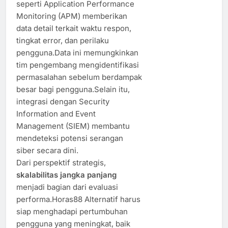
seperti Application Performance
Monitoring (APM) memberikan
data detail terkait waktu respon,
tingkat error, dan perilaku
pengguna.Data ini memungkinkan
tim pengembang mengidentifikasi
permasalahan sebelum berdampak
besar bagi pengguna.Selain itu,
integrasi dengan Security
Information and Event
Management (SIEM) membantu
mendeteksi potensi serangan
siber secara dini.
Dari perspektif strategis,
skalabilitas jangka panjang
menjadi bagian dari evaluasi
performa.Horas88 Alternatif harus
siap menghadapi pertumbuhan
pengguna yang meningkat, baik