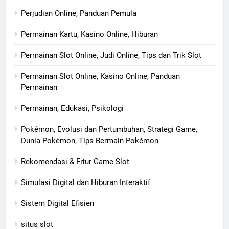
Perjudian Online, Panduan Pemula
Permainan Kartu, Kasino Online, Hiburan
Permainan Slot Online, Judi Online, Tips dan Trik Slot
Permainan Slot Online, Kasino Online, Panduan
Permainan
Permainan, Edukasi, Psikologi
Pokémon, Evolusi dan Pertumbuhan, Strategi Game,
Dunia Pokémon, Tips Bermain Pokémon
Rekomendasi & Fitur Game Slot
Simulasi Digital dan Hiburan Interaktif
Sistem Digital Efisien
situs slot