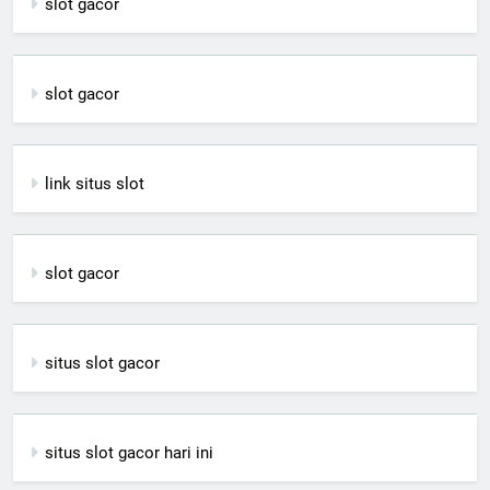
slot gacor
slot gacor
link situs slot
slot gacor
situs slot gacor
situs slot gacor hari ini