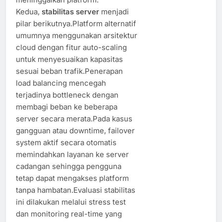
Kedua,
stabilitas server
menjadi
pilar berikutnya.Platform alternatif
umumnya menggunakan arsitektur
cloud dengan fitur auto-scaling
untuk menyesuaikan kapasitas
sesuai beban trafik.Penerapan
load balancing mencegah
terjadinya bottleneck dengan
membagi beban ke beberapa
server secara merata.Pada kasus
gangguan atau downtime, failover
system aktif secara otomatis
memindahkan layanan ke server
cadangan sehingga pengguna
tetap dapat mengakses platform
tanpa hambatan.Evaluasi stabilitas
ini dilakukan melalui stress test
dan monitoring real-time yang