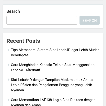
Search
SEARCH
Recent Posts
Tips Memahami Sistem Slot Lebah4D agar Lebih Mudah
Beradaptasi
Cara Menghindari Kendala Teknis Saat Menggunakan
Lebah4D Alternatif
Slot Lebah4D dengan Tampilan Modern untuk Akses
Lebih Efisien dan Pengalaman Pengguna yang Lebih
Nyaman
Cara Memastikan LAE138 Login Bisa Diakses dengan
Nyaman dan Aman