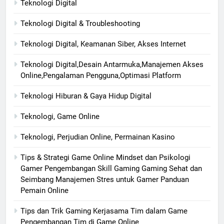
Teknologi Digital
Teknologi Digital & Troubleshooting
Teknologi Digital, Keamanan Siber, Akses Internet
Teknologi Digital,Desain Antarmuka,Manajemen Akses
Online,Pengalaman Pengguna,Optimasi Platform
Teknologi Hiburan & Gaya Hidup Digital
Teknologi, Game Online
Teknologi, Perjudian Online, Permainan Kasino
Tips & Strategi Game Online Mindset dan Psikologi
Gamer Pengembangan Skill Gaming Gaming Sehat dan
Seimbang Manajemen Stres untuk Gamer Panduan
Pemain Online
Tips dan Trik Gaming Kerjasama Tim dalam Game
Pengembangan Tim di Game Online