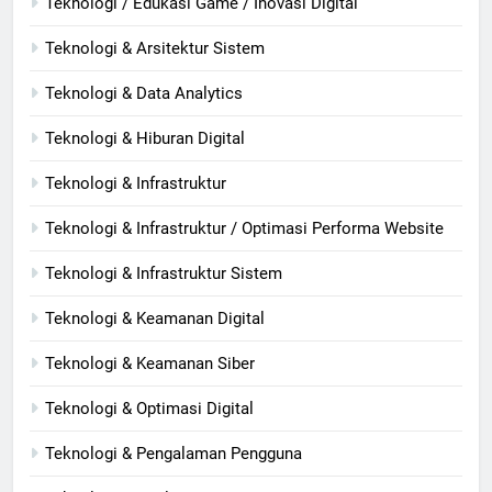
Teknologi / Edukasi Game / Inovasi Digital
Teknologi & Arsitektur Sistem
Teknologi & Data Analytics
Teknologi & Hiburan Digital
Teknologi & Infrastruktur
Teknologi & Infrastruktur / Optimasi Performa Website
Teknologi & Infrastruktur Sistem
Teknologi & Keamanan Digital
Teknologi & Keamanan Siber
Teknologi & Optimasi Digital
Teknologi & Pengalaman Pengguna