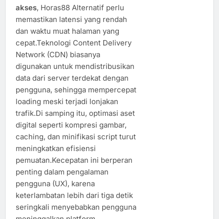
akses
, Horas88 Alternatif perlu
memastikan latensi yang rendah
dan waktu muat halaman yang
cepat.Teknologi Content Delivery
Network (CDN) biasanya
digunakan untuk mendistribusikan
data dari server terdekat dengan
pengguna, sehingga mempercepat
loading meski terjadi lonjakan
trafik.Di samping itu, optimasi aset
digital seperti kompresi gambar,
caching, dan minifikasi script turut
meningkatkan efisiensi
pemuatan.Kecepatan ini berperan
penting dalam pengalaman
pengguna (UX), karena
keterlambatan lebih dari tiga detik
seringkali menyebabkan pengguna
meninggalkan platform.