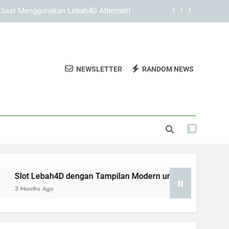
 Saat Menggunakan Lebah4D Alternatif
n dan Pengalaman Pengguna yang Lebih
Nyaman
isa Diakses dengan Nyaman dan Aman
NEWSLETTER
RANDOM NEWS
ebah4D agar Lebih Mudah Beradaptasi
 Saat Menggunakan Lebah4D Alternatif
 Terbaru Dan Artikel Bermanfaat.
n dan Pengalaman Pengguna yang Lebih
Nyaman
isa Diakses dengan Nyaman dan Aman
 Lebah4D dengan Tampilan Modern untuk Akses Lebih Efisie
ths Ago