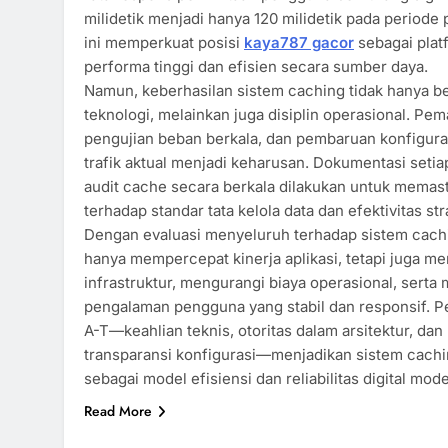
milidetik menjadi hanya 120 milidetik pada periode 
ini memperkuat posisi
kaya787 gacor
sebagai plat
performa tinggi dan efisien secara sumber daya.
Namun, keberhasilan sistem caching tidak hanya b
teknologi, melainkan juga disiplin operasional. Pem
pengujian beban berkala, dan pembaruan konfigura
trafik aktual menjadi keharusan. Dokumentasi seti
audit cache secara berkala dilakukan untuk memas
terhadap standar tata kelola data dan efektivitas st
Dengan evaluasi menyeluruh terhadap sistem cach
hanya mempercepat kinerja aplikasi, tetapi juga me
infrastruktur, mengurangi biaya operasional, sert
pengalaman pengguna yang stabil dan responsif. P
A-T—keahlian teknis, otoritas dalam arsitektur, da
transparansi konfigurasi—menjadikan sistem cach
sebagai model efisiensi dan reliabilitas digital mod
Read More