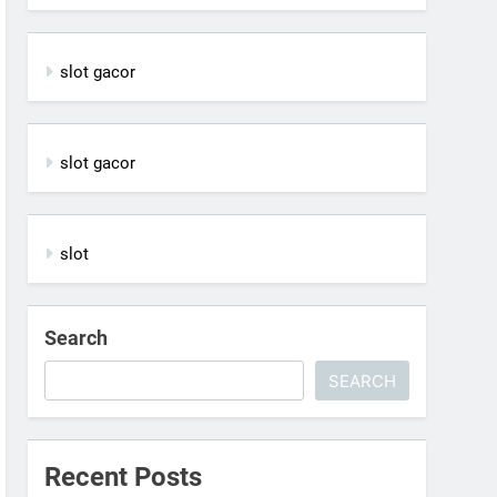
slot gacor
slot gacor
slot
Search
SEARCH
Recent Posts