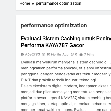
Home
performance optimization
performance optimization
Evaluasi Sistem Caching untuk Penin
Performa KAYA787 Gacor
A6e2793
10 Months Ago
0
7 Mins
Evaluasi menyeluruh mengenai sistem caching di 
meningkatkan performa aplikasi, efisiensi infrastr
pengguna, dengan pendekatan arsitektur modern ya
E-A-T dan praktik terbaik industri teknologi.
Dalam ekosistem digital modern, kecepatan akses d
menjadi dua pilar utama yang menentukan pengal
platform besar seperti KAYA787, sistem caching be
menjaga kinerja tetap optimal, menekan beban serve
mempercepat waktu respons. Evaluasi sistem cach