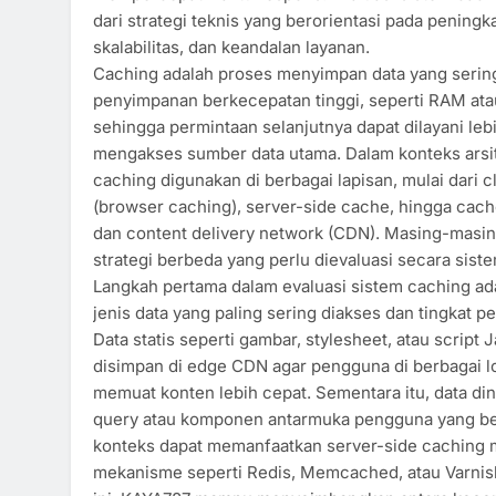
dari strategi teknis yang berorientasi pada peningk
skalabilitas, dan keandalan layanan.
Caching adalah proses menyimpan data yang serin
penyimpanan berkecepatan tinggi, seperti RAM ata
sehingga permintaan selanjutnya dapat dilayani leb
mengakses sumber data utama. Dalam konteks arsi
caching digunakan di berbagai lapisan, mulai dari c
(browser caching), server-side cache, hingga cach
dan content delivery network (CDN). Masing-masin
strategi berbeda yang perlu dievaluasi secara siste
Langkah pertama dalam evaluasi sistem caching ad
jenis data yang paling sering diakses dan tingkat p
Data statis seperti gambar, stylesheet, atau scrip
disimpan di edge CDN agar pengguna di berbagai lo
memuat konten lebih cepat. Sementara itu, data din
query atau komponen antarmuka pengguna yang be
konteks dapat memanfaatkan server-side caching
mekanisme seperti Redis, Memcached, atau Varni