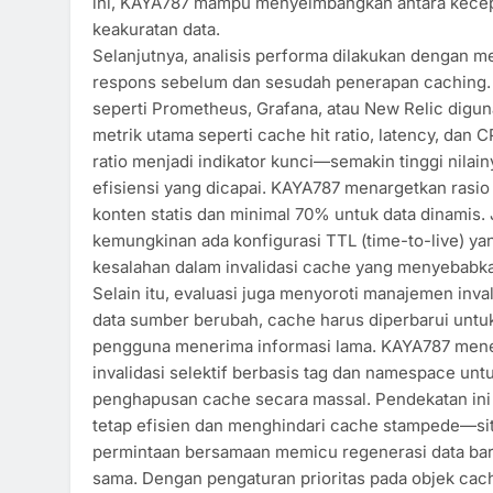
ini, KAYA787 mampu menyeimbangkan antara kecep
keakuratan data.
Selanjutnya, analisis performa dilakukan dengan 
respons sebelum dan sesudah penerapan caching.
seperti Prometheus, Grafana, atau New Relic digu
metrik utama seperti cache hit ratio, latency, dan 
ratio menjadi indikator kunci—semakin tinggi nilai
efisiensi yang dicapai. KAYA787 menargetkan rasio
konten statis dan minimal 70% untuk data dinamis. J
kemungkinan ada konfigurasi TTL (time-to-live) yan
kesalahan dalam invalidasi cache yang menyebabka
Selain itu, evaluasi juga menyoroti manajemen inval
data sumber berubah, cache harus diperbarui unt
pengguna menerima informasi lama. KAYA787 mene
invalidasi selektif berbasis tag dan namespace un
penghapusan cache secara massal. Pendekatan in
tetap efisien dan menghindari cache stampede—sit
permintaan bersamaan memicu regenerasi data bar
sama. Dengan pengaturan prioritas pada objek cach