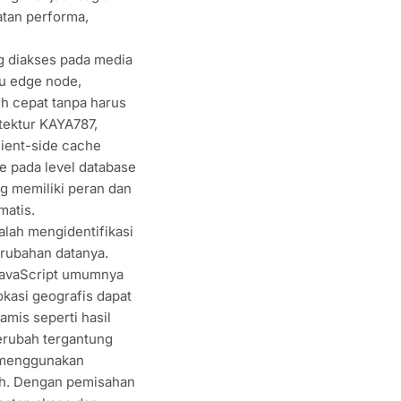
atan performa,
g diakses pada media
u edge node,
ih cepat tanpa harus
tektur KAYA787,
lient-side cache
e pada level database
g memiliki peran dan
matis.
alah mengidentifikasi
erubahan datanya.
t JavaScript umumnya
kasi geografis dapat
amis seperti hasil
rubah tergantung
 menggunakan
sh. Dengan pemisahan