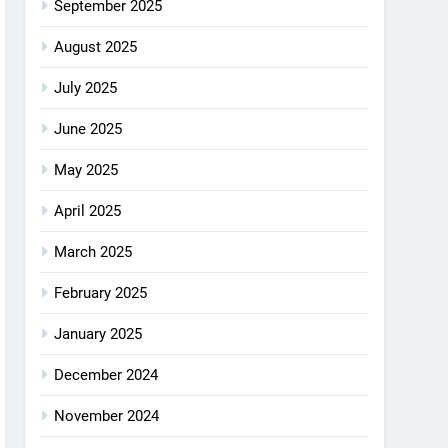
September 2025
August 2025
July 2025
June 2025
May 2025
April 2025
March 2025
February 2025
January 2025
December 2024
November 2024