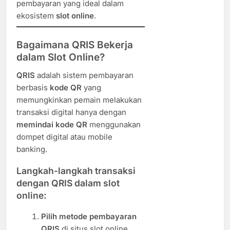
pembayaran yang ideal dalam
ekosistem
slot online
.
Bagaimana QRIS Bekerja
dalam Slot Online?
QRIS
adalah sistem pembayaran
berbasis
kode QR
yang
memungkinkan pemain melakukan
transaksi digital hanya dengan
memindai kode QR
menggunakan
dompet digital atau mobile
banking.
Langkah-langkah transaksi
dengan QRIS dalam slot
online:
Pilih metode pembayaran
QRIS
di situs slot online