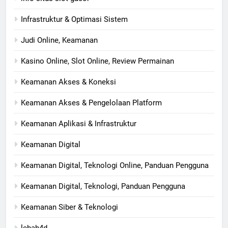
Infrastruktur & Optimasi Sistem
Judi Online, Keamanan
Kasino Online, Slot Online, Review Permainan
Keamanan Akses & Koneksi
Keamanan Akses & Pengelolaan Platform
Keamanan Aplikasi & Infrastruktur
Keamanan Digital
Keamanan Digital, Teknologi Online, Panduan Pengguna
Keamanan Digital, Teknologi, Panduan Pengguna
Keamanan Siber & Teknologi