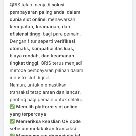
QRIS telah menjadi
solusi
pembayaran paling andal dalam
dunia slot online
, menawarkan
kecepatan, keamanan, dan
efisiensi tinggi
bagi para pemain.
Dengan fitur seperti
verifikasi
otomatis, kompatibilitas luas,
biaya rendah, dan keamanan
tingkat tinggi
, QRIS terus menjadi
metode pembayaran pilihan dalam
industri slot digital.
Namun, untuk memastikan
transaksi tetap
aman dan lancar
,
penting bagi pemain untuk selalu:
Memilih platform slot online
yang terpercaya
Memeriksa keaslian QR code
sebelum melakukan transaksi
Menggunakan dompet digital