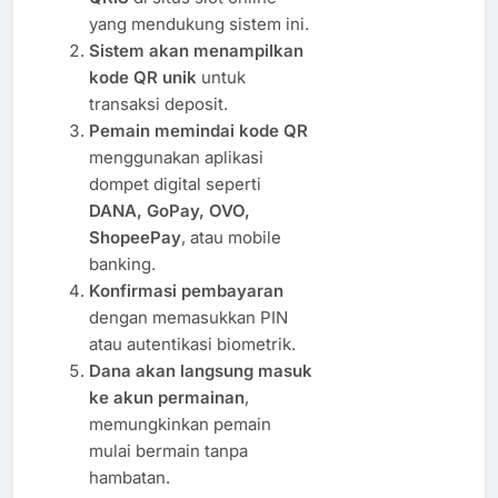
yang mendukung sistem ini.
Sistem akan menampilkan
kode QR unik
untuk
transaksi deposit.
Pemain memindai kode QR
menggunakan aplikasi
dompet digital seperti
DANA, GoPay, OVO,
ShopeePay
, atau mobile
banking.
Konfirmasi pembayaran
dengan memasukkan PIN
atau autentikasi biometrik.
Dana akan langsung masuk
ke akun permainan
,
memungkinkan pemain
mulai bermain tanpa
hambatan.