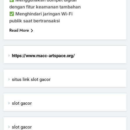
dengan fitur keamanan tambahan
Menghindari jaringan Wi-Fi
publik saat bertransaksi
Read More
https://www.macc-artspace.org/
situs link slot gacor
slot gacor
slot gacor