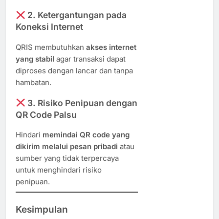
2. Ketergantungan pada
Koneksi Internet
QRIS membutuhkan
akses internet
yang stabil
agar transaksi dapat
diproses dengan lancar dan tanpa
hambatan.
3. Risiko Penipuan dengan
QR Code Palsu
Hindari
memindai QR code yang
dikirim melalui pesan pribadi
atau
sumber yang tidak terpercaya
untuk menghindari risiko
penipuan.
Kesimpulan