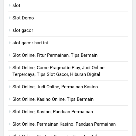
slot
Slot Demo
slot gacor
slot gacor hari ini
Slot Online, Fitur Permainan, Tips Bermain
Slot Online, Game Pragmatic Play, Judi Online
Terpercaya, Tips Slot Gacor, Hiburan Digital
Slot Online, Judi Online, Permainan Kasino
Slot Online, Kasino Online, Tips Bermain
Slot Online, Kasino, Panduan Permainan
Slot Online, Permainan Kasino, Panduan Permainan