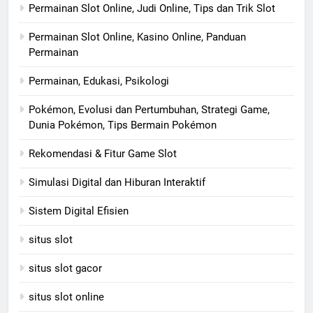
Permainan Slot Online, Judi Online, Tips dan Trik Slot
Permainan Slot Online, Kasino Online, Panduan
Permainan
Permainan, Edukasi, Psikologi
Pokémon, Evolusi dan Pertumbuhan, Strategi Game,
Dunia Pokémon, Tips Bermain Pokémon
Rekomendasi & Fitur Game Slot
Simulasi Digital dan Hiburan Interaktif
Sistem Digital Efisien
situs slot
situs slot gacor
situs slot online