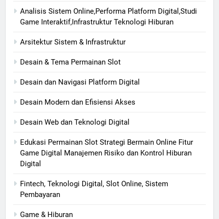
Analisis Sistem Online,Performa Platform Digital,Studi
Game Interaktif,Infrastruktur Teknologi Hiburan
Arsitektur Sistem & Infrastruktur
Desain & Tema Permainan Slot
Desain dan Navigasi Platform Digital
Desain Modern dan Efisiensi Akses
Desain Web dan Teknologi Digital
Edukasi Permainan Slot Strategi Bermain Online Fitur
Game Digital Manajemen Risiko dan Kontrol Hiburan
Digital
Fintech, Teknologi Digital, Slot Online, Sistem
Pembayaran
Game & Hiburan