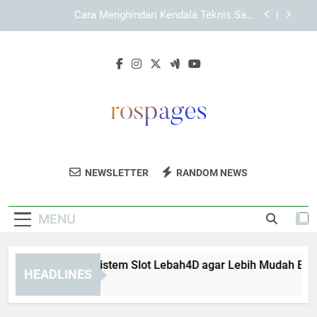
Skip
Slot Lebah4D dengan Tampilan Modern untuk
to
Akses Lebih Efisien dan Pengalaman Pengguna
yang Lebih Nyaman
content
Cara Memastikan LAE138 Login Bisa Diakses
dengan Nyaman dan Aman
Tips Memahami Sistem Slot Lebah4D agar Lebih
Mudah Beradaptasi
Cara Menghindari Kendala Teknis Saat
Menggunakan Lebah4D Alternatif
Slot Lebah4D dengan Tampilan Modern untuk
Akses Lebih Efisien dan Pengalaman Pengguna
Rospages
yang Lebih Nyaman
Rospages Adalah Portal Informasi Dan
Cara Memastikan LAE138 Login Bisa Diakses
NEWSLETTER
RANDOM NEWS
dengan Nyaman dan Aman
Berita Terpercaya. Temukan Berita Terbaru
Dan Artikel Bermanfaat.
MENU
ips Memahami Sistem Slot Lebah4D agar Lebih Mudah Berada
HEADLINES
 Months Ago