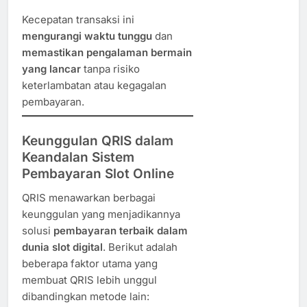
Kecepatan transaksi ini
mengurangi waktu tunggu
dan
memastikan pengalaman bermain
yang lancar
tanpa risiko
keterlambatan atau kegagalan
pembayaran.
Keunggulan QRIS dalam
Keandalan Sistem
Pembayaran Slot Online
QRIS menawarkan berbagai
keunggulan yang menjadikannya
solusi
pembayaran terbaik dalam
dunia slot digital
. Berikut adalah
beberapa faktor utama yang
membuat QRIS lebih unggul
dibandingkan metode lain: