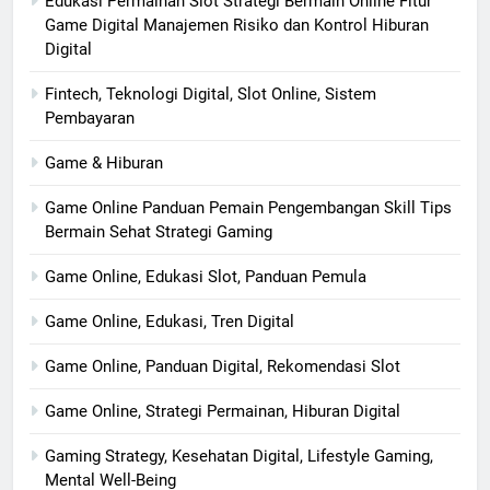
Edukasi Permainan Slot Strategi Bermain Online Fitur
Game Digital Manajemen Risiko dan Kontrol Hiburan
Digital
Fintech, Teknologi Digital, Slot Online, Sistem
Pembayaran
Game & Hiburan
Game Online Panduan Pemain Pengembangan Skill Tips
Bermain Sehat Strategi Gaming
Game Online, Edukasi Slot, Panduan Pemula
Game Online, Edukasi, Tren Digital
Game Online, Panduan Digital, Rekomendasi Slot
Game Online, Strategi Permainan, Hiburan Digital
Gaming Strategy, Kesehatan Digital, Lifestyle Gaming,
Mental Well-Being