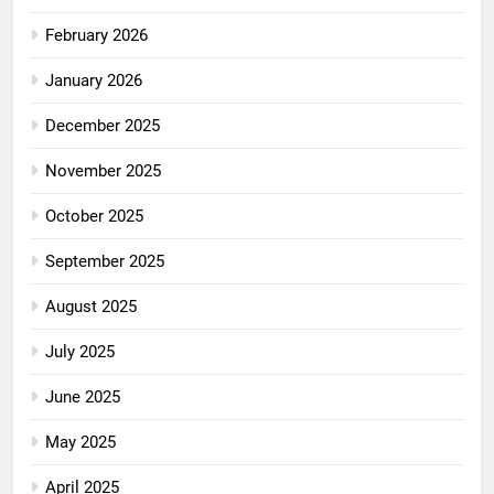
February 2026
January 2026
December 2025
November 2025
October 2025
September 2025
August 2025
July 2025
June 2025
May 2025
April 2025