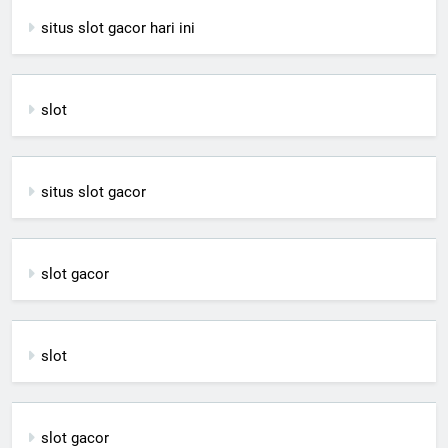
situs slot gacor hari ini
slot
situs slot gacor
slot gacor
slot
slot gacor