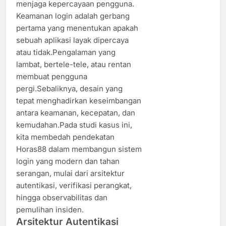
menjaga kepercayaan pengguna.
Keamanan login adalah gerbang
pertama yang menentukan apakah
sebuah aplikasi layak dipercaya
atau tidak.Pengalaman yang
lambat, bertele-tele, atau rentan
membuat pengguna
pergi.Sebaliknya, desain yang
tepat menghadirkan keseimbangan
antara keamanan, kecepatan, dan
kemudahan.Pada studi kasus ini,
kita membedah pendekatan
Horas88 dalam membangun sistem
login yang modern dan tahan
serangan, mulai dari arsitektur
autentikasi, verifikasi perangkat,
hingga observabilitas dan
pemulihan insiden.
Arsitektur Autentikasi