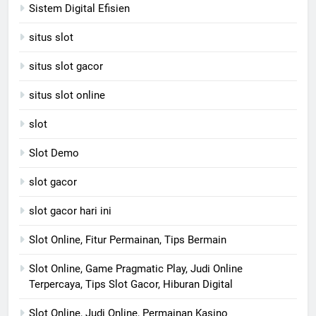
Sistem Digital Efisien
situs slot
situs slot gacor
situs slot online
slot
Slot Demo
slot gacor
slot gacor hari ini
Slot Online, Fitur Permainan, Tips Bermain
Slot Online, Game Pragmatic Play, Judi Online
Terpercaya, Tips Slot Gacor, Hiburan Digital
Slot Online, Judi Online, Permainan Kasino