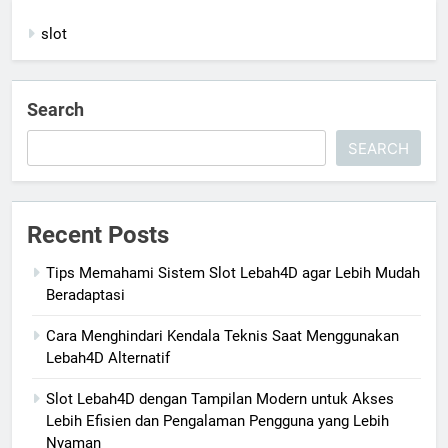
slot
Search
SEARCH
Recent Posts
Tips Memahami Sistem Slot Lebah4D agar Lebih Mudah
Beradaptasi
Cara Menghindari Kendala Teknis Saat Menggunakan
Lebah4D Alternatif
Slot Lebah4D dengan Tampilan Modern untuk Akses
Lebih Efisien dan Pengalaman Pengguna yang Lebih
Nyaman