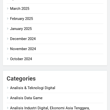
March 2025
February 2025
January 2025
December 2024
November 2024
October 2024
Categories
Analisis & Teknologi Digital
Analisis Data Game
Analisis Industri Digital, Ekonomi Asia Tenggara,