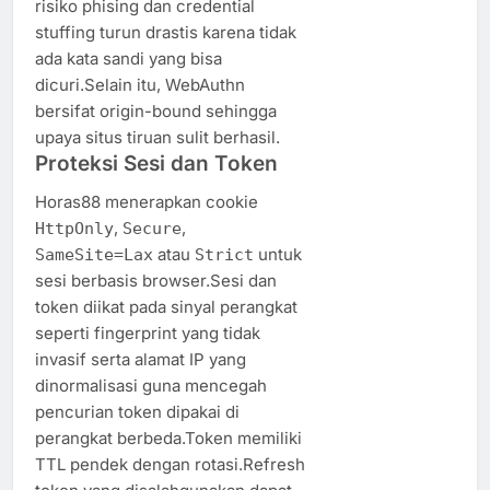
risiko phising dan credential
stuffing turun drastis karena tidak
ada kata sandi yang bisa
dicuri.Selain itu, WebAuthn
bersifat origin-bound sehingga
upaya situs tiruan sulit berhasil.
Proteksi Sesi dan Token
Horas88 menerapkan cookie
,
,
HttpOnly
Secure
atau
untuk
SameSite=Lax
Strict
sesi berbasis browser.Sesi dan
token diikat pada sinyal perangkat
seperti fingerprint yang tidak
invasif serta alamat IP yang
dinormalisasi guna mencegah
pencurian token dipakai di
perangkat berbeda.Token memiliki
TTL pendek dengan rotasi.Refresh