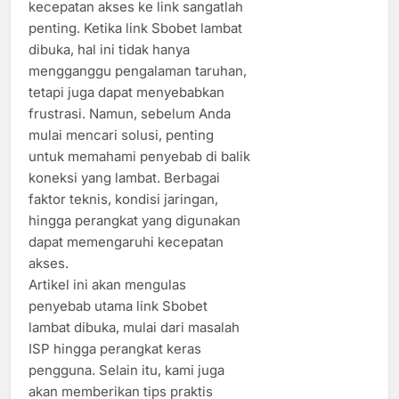
kecepatan akses ke link sangatlah
penting. Ketika link Sbobet lambat
dibuka, hal ini tidak hanya
mengganggu pengalaman taruhan,
tetapi juga dapat menyebabkan
frustrasi. Namun, sebelum Anda
mulai mencari solusi, penting
untuk memahami penyebab di balik
koneksi yang lambat. Berbagai
faktor teknis, kondisi jaringan,
hingga perangkat yang digunakan
dapat memengaruhi kecepatan
akses.
Artikel ini akan mengulas
penyebab utama link Sbobet
lambat dibuka, mulai dari masalah
ISP hingga perangkat keras
pengguna. Selain itu, kami juga
akan memberikan tips praktis