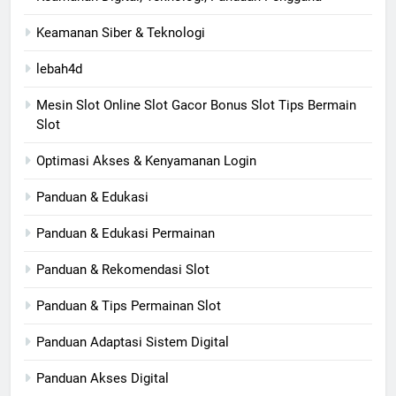
Keamanan Siber & Teknologi
lebah4d
Mesin Slot Online Slot Gacor Bonus Slot Tips Bermain
Slot
Optimasi Akses & Kenyamanan Login
Panduan & Edukasi
Panduan & Edukasi Permainan
Panduan & Rekomendasi Slot
Panduan & Tips Permainan Slot
Panduan Adaptasi Sistem Digital
Panduan Akses Digital