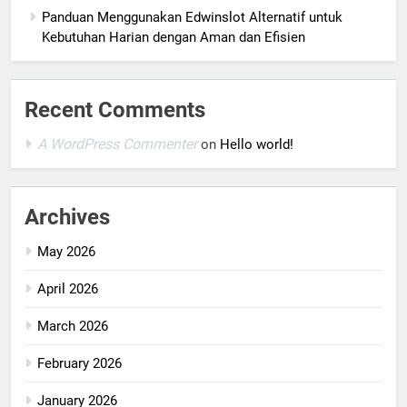
Panduan Menggunakan Edwinslot Alternatif untuk
Kebutuhan Harian dengan Aman dan Efisien
Recent Comments
A WordPress Commenter
on
Hello world!
Archives
May 2026
April 2026
March 2026
February 2026
January 2026