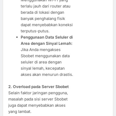
terlalu jauh dari router atau
berada di lokasi dengan
banyak penghalang fisik
dapat menyebabkan koneksi
terputus-putus.
Penggunaan Data Seluler di
Area dengan Sinyal Lemah:
Jika Anda mengakses
Sbobet menggunakan data
seluler di area dengan
sinyal lemah, kecepatan
akses akan menurun drastis.
2. Overload pada Server Sbobet
Selain faktor jaringan pengguna,
masalah pada sisi server Sbobet
juga dapat menyebabkan akses
yang lambat.