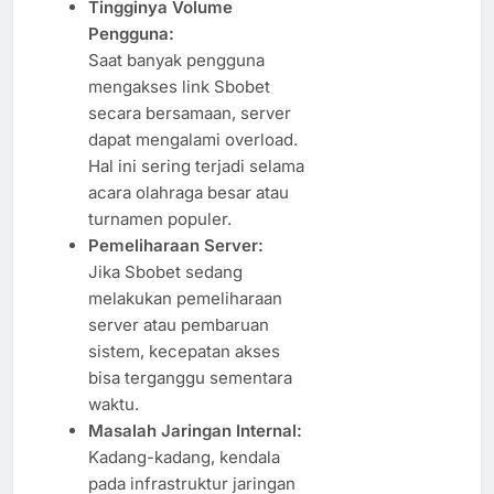
Tingginya Volume
Pengguna:
Saat banyak pengguna
mengakses link Sbobet
secara bersamaan, server
dapat mengalami overload.
Hal ini sering terjadi selama
acara olahraga besar atau
turnamen populer.
Pemeliharaan Server:
Jika Sbobet sedang
melakukan pemeliharaan
server atau pembaruan
sistem, kecepatan akses
bisa terganggu sementara
waktu.
Masalah Jaringan Internal:
Kadang-kadang, kendala
pada infrastruktur jaringan