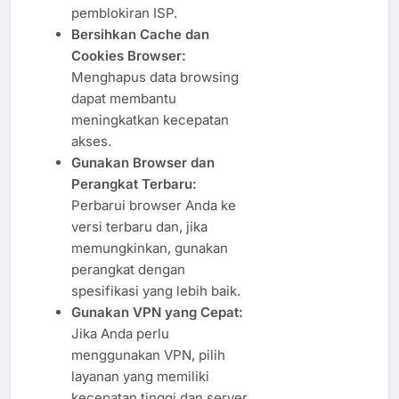
pemblokiran ISP.
Bersihkan Cache dan
Cookies Browser:
Menghapus data browsing
dapat membantu
meningkatkan kecepatan
akses.
Gunakan Browser dan
Perangkat Terbaru:
Perbarui browser Anda ke
versi terbaru dan, jika
memungkinkan, gunakan
perangkat dengan
spesifikasi yang lebih baik.
Gunakan VPN yang Cepat:
Jika Anda perlu
menggunakan VPN, pilih
layanan yang memiliki
kecepatan tinggi dan server