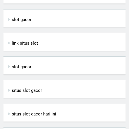
slot gacor
link situs slot
slot gacor
situs slot gacor
situs slot gacor hari ini