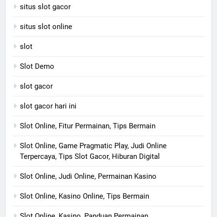
situs slot gacor
situs slot online
slot
Slot Demo
slot gacor
slot gacor hari ini
Slot Online, Fitur Permainan, Tips Bermain
Slot Online, Game Pragmatic Play, Judi Online
Terpercaya, Tips Slot Gacor, Hiburan Digital
Slot Online, Judi Online, Permainan Kasino
Slot Online, Kasino Online, Tips Bermain
Slot Online, Kasino, Panduan Permainan