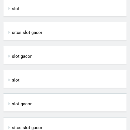
slot
situs slot gacor
slot gacor
slot
slot gacor
situs slot gacor