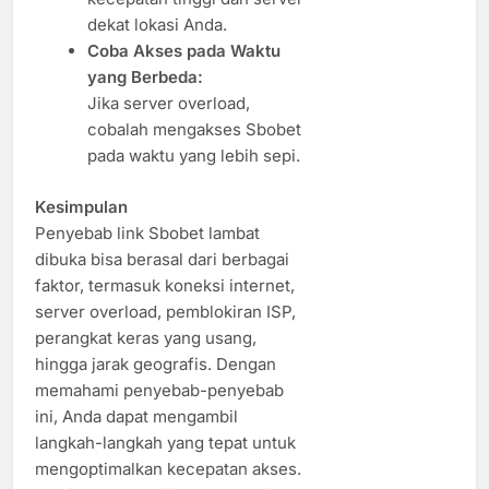
dekat lokasi Anda.
Coba Akses pada Waktu
yang Berbeda:
Jika server overload,
cobalah mengakses Sbobet
pada waktu yang lebih sepi.
Kesimpulan
Penyebab link Sbobet lambat
dibuka bisa berasal dari berbagai
faktor, termasuk koneksi internet,
server overload, pemblokiran ISP,
perangkat keras yang usang,
hingga jarak geografis. Dengan
memahami penyebab-penyebab
ini, Anda dapat mengambil
langkah-langkah yang tepat untuk
mengoptimalkan kecepatan akses.