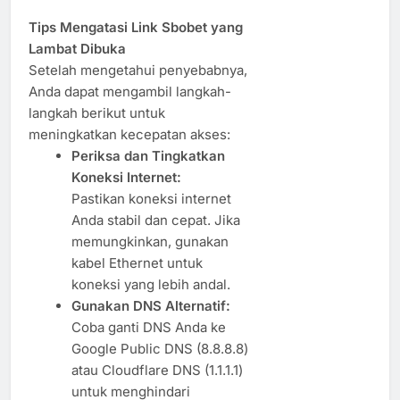
Tips Mengatasi Link Sbobet yang
Lambat Dibuka
Setelah mengetahui penyebabnya,
Anda dapat mengambil langkah-
langkah berikut untuk
meningkatkan kecepatan akses:
Periksa dan Tingkatkan
Koneksi Internet:
Pastikan koneksi internet
Anda stabil dan cepat. Jika
memungkinkan, gunakan
kabel Ethernet untuk
koneksi yang lebih andal.
Gunakan DNS Alternatif:
Coba ganti DNS Anda ke
Google Public DNS (8.8.8.8)
atau Cloudflare DNS (1.1.1.1)
untuk menghindari