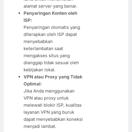
alamat server yang benar.
Penyaringan Konten oleh
ISP:
Penyaringan otomatis yang
diterapkan oleh ISP dapat
menyebabkan
keterlambatan saat
mengakses situs yang
dianggap tidak sesuai oleh
kebijakan lokal.
VPN atau Proxy yang Tidak
Optimal:
Jika Anda menggunakan
VPN atau proxy untuk
melewati blokir ISP, kualitas
layanan VPN yang buruk
dapat menyebabkan koneksi
menjadi lambat.