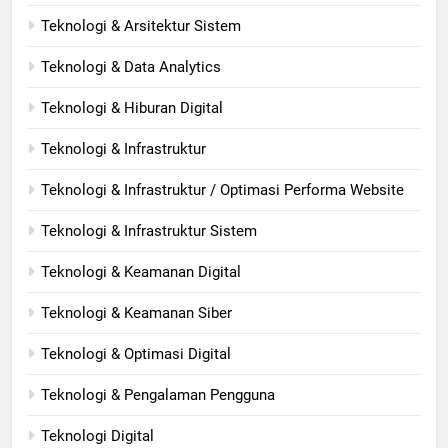
Teknologi & Arsitektur Sistem
Teknologi & Data Analytics
Teknologi & Hiburan Digital
Teknologi & Infrastruktur
Teknologi & Infrastruktur / Optimasi Performa Website
Teknologi & Infrastruktur Sistem
Teknologi & Keamanan Digital
Teknologi & Keamanan Siber
Teknologi & Optimasi Digital
Teknologi & Pengalaman Pengguna
Teknologi Digital