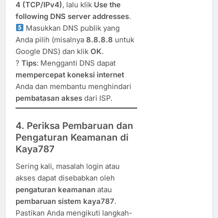
4 (TCP/IPv4)
, lalu klik
Use the
following DNS server addresses
.
Masukkan DNS publik yang
Anda pilih (misalnya
8.8.8.8
untuk
Google DNS) dan klik
OK
.
?
Tips
: Mengganti DNS dapat
mempercepat koneksi internet
Anda dan membantu menghindari
pembatasan akses
dari ISP.
4. Periksa Pembaruan dan
Pengaturan Keamanan di
Kaya787
Sering kali, masalah login atau
akses dapat disebabkan oleh
pengaturan keamanan
atau
pembaruan sistem kaya787
.
Pastikan Anda mengikuti langkah-