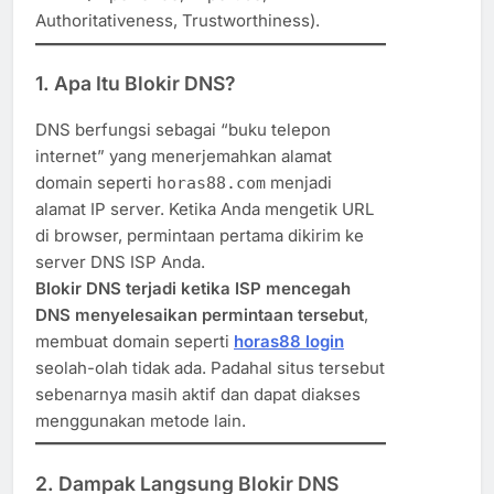
Authoritativeness, Trustworthiness).
1. Apa Itu Blokir DNS?
DNS berfungsi sebagai “buku telepon
internet” yang menerjemahkan alamat
domain seperti
menjadi
horas88.com
alamat IP server. Ketika Anda mengetik URL
di browser, permintaan pertama dikirim ke
server DNS ISP Anda.
Blokir DNS terjadi ketika ISP mencegah
DNS menyelesaikan permintaan tersebut
,
membuat domain seperti
horas88 login
seolah-olah tidak ada. Padahal situs tersebut
sebenarnya masih aktif dan dapat diakses
menggunakan metode lain.
2. Dampak Langsung Blokir DNS