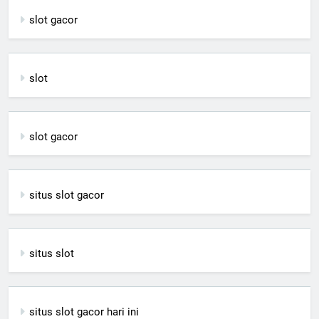
slot gacor
slot
slot gacor
situs slot gacor
situs slot
situs slot gacor hari ini