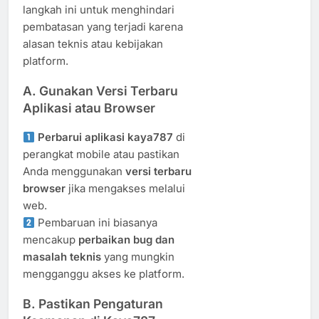
langkah ini untuk menghindari
pembatasan yang terjadi karena
alasan teknis atau kebijakan
platform.
A. Gunakan Versi Terbaru
Aplikasi atau Browser
Perbarui aplikasi kaya787
di
perangkat mobile atau pastikan
Anda menggunakan
versi terbaru
browser
jika mengakses melalui
web.
Pembaruan ini biasanya
mencakup
perbaikan bug dan
masalah teknis
yang mungkin
mengganggu akses ke platform.
B. Pastikan Pengaturan