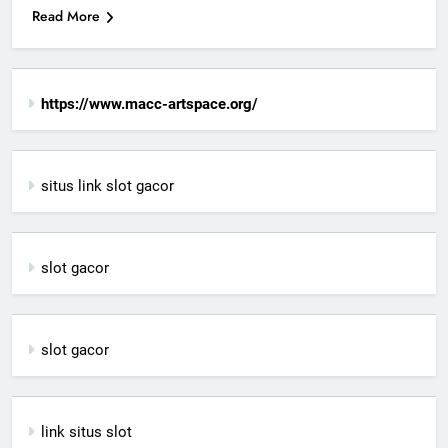
Read More
https://www.macc-artspace.org/
situs link slot gacor
slot gacor
slot gacor
link situs slot