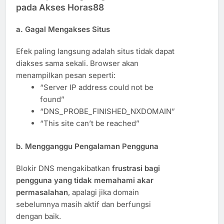
pada Akses Horas88
a.
Gagal Mengakses Situs
Efek paling langsung adalah situs tidak dapat
diakses sama sekali. Browser akan
menampilkan pesan seperti:
“Server IP address could not be
found”
“DNS_PROBE_FINISHED_NXDOMAIN”
“This site can’t be reached”
b.
Mengganggu Pengalaman Pengguna
Blokir DNS mengakibatkan
frustrasi bagi
pengguna yang tidak memahami akar
permasalahan
, apalagi jika domain
sebelumnya masih aktif dan berfungsi
dengan baik.