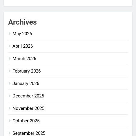
Archives
May 2026
April 2026
March 2026
February 2026
January 2026
December 2025
November 2025
October 2025
September 2025