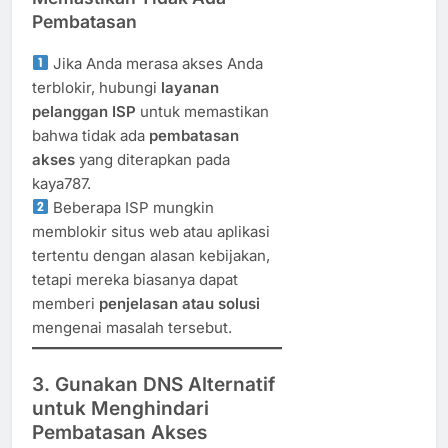
Pembatasan
Jika Anda merasa akses Anda
terblokir, hubungi
layanan
pelanggan ISP
untuk memastikan
bahwa tidak ada
pembatasan
akses
yang diterapkan pada
kaya787.
Beberapa ISP mungkin
memblokir situs web atau aplikasi
tertentu dengan alasan kebijakan,
tetapi mereka biasanya dapat
memberi
penjelasan atau solusi
mengenai masalah tersebut.
3. Gunakan DNS Alternatif
untuk Menghindari
Pembatasan Akses