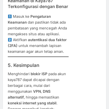
Keamanan di Kaya787
Terkonfigurasi dengan Benar
Masuk ke
Pengaturan
Keamanan
dan pastikan tidak ada
pembatasan yang mencegah Anda
mengakses situs atau aplikasi.
Aktifkan
autentikasi dua faktor
(2FA)
untuk menambah lapisan
keamanan agar akun tetap aman.
5. Kesimpulan
Menghindari
blokir ISP
pada akun
kaya787 dapat dicapai dengan
berbagai cara, mulai dari
menggunakan
VPN
,
DNS
alternatif
, hingga memastikan
koneksi internet yang stabil
.
Dengan mengikuti langkah-