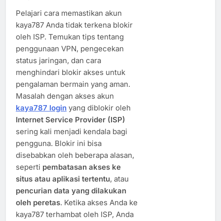
Pelajari cara memastikan akun
kaya787 Anda tidak terkena blokir
oleh ISP. Temukan tips tentang
penggunaan VPN, pengecekan
status jaringan, dan cara
menghindari blokir akses untuk
pengalaman bermain yang aman.
Masalah dengan akses akun
kaya787 login
yang diblokir oleh
Internet Service Provider (ISP)
sering kali menjadi kendala bagi
pengguna. Blokir ini bisa
disebabkan oleh beberapa alasan,
seperti
pembatasan akses ke
situs atau aplikasi tertentu
, atau
pencurian data yang dilakukan
oleh peretas
. Ketika akses Anda ke
kaya787 terhambat oleh ISP, Anda