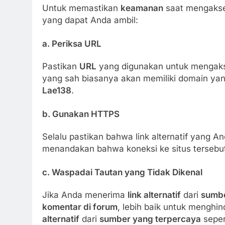
Untuk memastikan
keamanan
saat mengaks
yang dapat Anda ambil:
a.
Periksa URL
Pastikan
URL
yang digunakan untuk menga
yang sah biasanya akan memiliki domain ya
Lae138
.
b.
Gunakan HTTPS
Selalu pastikan bahwa link alternatif yang
menandakan bahwa koneksi ke situs tersebut
c.
Waspadai Tautan yang Tidak Dikenal
Jika Anda menerima
link alternatif
dari
sumbe
komentar di forum
, lebih baik untuk menghi
alternatif
dari
sumber yang terpercaya
seper