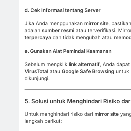
d.
Cek Informasi tentang Server
Jika Anda menggunakan
mirror site
, pastik
adalah
sumber resmi
atau terverifikasi. Mir
terpercaya
dan tidak mengubah atau
memodi
e.
Gunakan Alat Pemindai Keamanan
Sebelum mengklik
link alternatif
, Anda dapa
VirusTotal
atau
Google Safe Browsing
untuk 
dikunjungi.
5.
Solusi untuk Menghindari Risiko dari
Untuk menghindari risiko dari
mirror site
yang
langkah berikut: