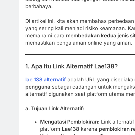
berbahaya.
Di artikel ini, kita akan membahas perbedaa
yang sering kali menjadi risiko keamanan.
memahami cara
membedakan kedua jenis sit
memastikan pengalaman online yang aman.
1.
Apa Itu Link Alternatif Lae138?
lae 138 alternatif
adalah URL yang disediaka
pengguna
sebagai cadangan untuk mengakses 
alternatif digunakan saat platform utama m
a.
Tujuan Link Alternatif:
Mengatasi Pemblokiran:
Link alternat
platform
Lae138
karena
pemblokiran re