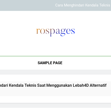
Cara Menghindari Kendala Teknis
Slot Lebah4D dengan Tampilan Modern untuk Akses Lebih Efisie
Cara Memastikan LAE138 Login B
Tips Memahami Sistem Slot L
pages
Cara Menghindari Kendala Teknis
dalah Portal Informasi Dan Berita Terpercaya. Temukan Berita
Slot Lebah4D dengan Tampilan Modern untuk Akses Lebih Efisie
SAMPLE PAGE
Cara Memastikan LAE138 Login B
 Teknis Saat Menggunakan Lebah4D Alternatif
Slot Le
3 Months 