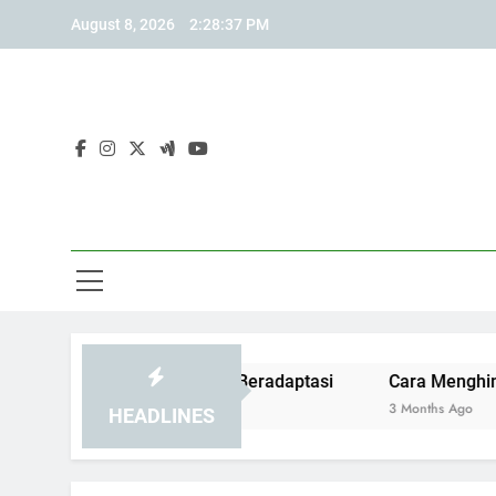
Skip
August 8, 2026
2:28:38 PM
to
content
Ros
Rospages A
ar Lebih Mudah Beradaptasi
Cara Menghindari Kendala
3 Months Ago
HEADLINES