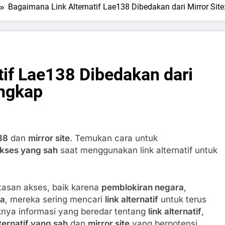
Bagaimana Link Alternatif Lae138 Dibedakan dari Mirror Si
tif Lae138 Dibedakan dari
engkap
138
dan
mirror site
. Temukan cara untuk
kses yang sah
saat menggunakan link alternatif untuk
san akses, baik karena
pemblokiran negara
,
ya
, mereka sering mencari
link alternatif
untuk terus
nya informasi yang beredar tentang
link alternatif
,
lternatif yang sah
dan
mirror site
yang berpotensi