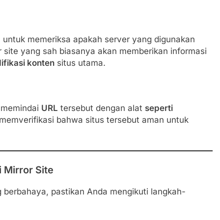
an untuk memeriksa apakah server yang digunakan
ror site yang sah biasanya akan memberikan informasi
fikasi konten
situs utama.
t memindai
URL
tersebut dengan alat
seperti
memverifikasi bahwa situs tersebut aman untuk
 Mirror Site
 berbahaya, pastikan Anda mengikuti langkah-