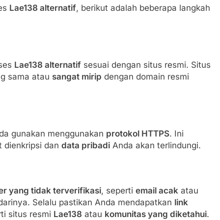
es
Lae138 alternatif
, berikut adalah beberapa langkah
kses
Lae138 alternatif
sesuai dengan situs resmi. Situs
ng sama atau
sangat mirip
dengan domain resmi
 Anda gunakan menggunakan
protokol HTTPS
. Ini
 dienkripsi dan
data pribadi
Anda akan terlindungi.
r yang tidak terverifikasi
, seperti
email acak
atau
ndarinya. Selalu pastikan Anda mendapatkan
link
ti situs resmi
Lae138
atau
komunitas yang diketahui
.