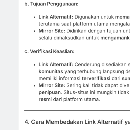
b.
Tujuan Penggunaan:
Link Alternatif:
Digunakan untuk
memas
terutama saat platform utama mengal
Mirror Site:
Didirikan dengan tujuan un
selalu dimaksudkan untuk
mengamanka
c.
Verifikasi Keaslian:
Link Alternatif:
Cenderung disediakan s
komunitas
yang terhubung langsung den
memiliki informasi
terverifikasi
dari
sum
Mirror Site:
Sering kali tidak dapat div
penipuan
. Situs-situs ini mungkin tida
resmi
dari platform utama.
4.
Cara Membedakan Link Alternatif y