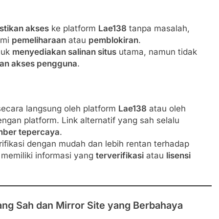
tikan akses
ke platform
Lae138
tanpa masalah,
ami
pemeliharaan
atau
pemblokiran
.
tuk
menyediakan salinan situs
utama, namun tidak
n akses pengguna
.
ecara langsung oleh platform
Lae138
atau oleh
gan platform. Link alternatif yang sah selalu
ber tepercaya
.
erifikasi dengan mudah dan lebih rentan terhadap
k memiliki informasi yang
terverifikasi
atau
lisensi
ang Sah dan Mirror Site yang Berbahaya