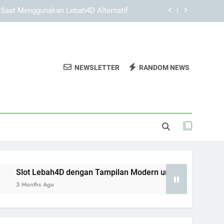
 Saat Menggunakan Lebah4D Alternatif
n dan Pengalaman Pengguna yang Lebih
Nyaman
isa Diakses dengan Nyaman dan Aman
NEWSLETTER
RANDOM NEWS
ebah4D agar Lebih Mudah Beradaptasi
 Saat Menggunakan Lebah4D Alternatif
 Terbaru Dan Artikel Bermanfaat.
n dan Pengalaman Pengguna yang Lebih
Nyaman
isa Diakses dengan Nyaman dan Aman
bah4D dengan Tampilan Modern untuk Akses Lebih Efisien d
Ago