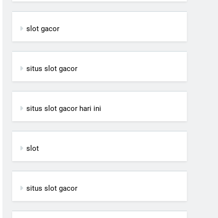
slot gacor
situs slot gacor
situs slot gacor hari ini
slot
situs slot gacor