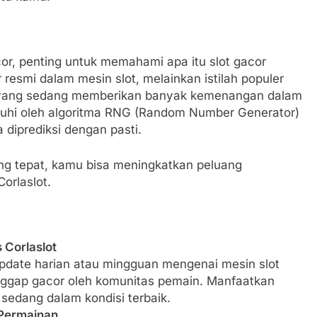
r, penting untuk memahami apa itu slot gacor
 resmi dalam mesin slot, melainkan istilah populer
 yang sedang memberikan banyak kemenangan dalam
ngaruhi oleh algoritma RNG (Random Number Generator)
diprediksi dengan pasti.
g tepat, kamu bisa meningkatkan peluang
orlaslot.
 Corlaslot
update harian atau mingguan mengenai mesin slot
nggap gacor oleh komunitas pemain. Manfaatkan
 sedang dalam kondisi terbaik.
Permainan