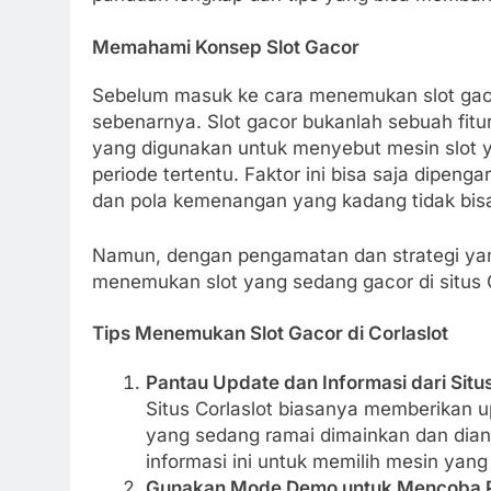
Memahami Konsep Slot Gacor
Sebelum masuk ke cara menemukan slot gaco
sebenarnya. Slot gacor bukanlah sebuah fitur
yang digunakan untuk menyebut mesin slot
periode tertentu. Faktor ini bisa saja dipe
dan pola kemenangan yang kadang tidak bisa 
Namun, dengan pengamatan dan strategi yan
menemukan slot yang sedang gacor di situs C
Tips Menemukan Slot Gacor di Corlaslot
Pantau Update dan Informasi dari Situs
Situs Corlaslot biasanya memberikan 
yang sedang ramai dimainkan dan dia
informasi ini untuk memilih mesin yang
Gunakan Mode Demo untuk Mencoba 