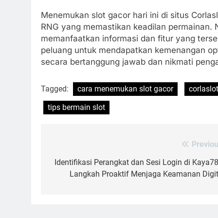
Menemukan slot gacor hari ini di situs Corla
RNG yang memastikan keadilan permainan. 
memanfaatkan informasi dan fitur yang terse
peluang untuk mendapatkan kemenangan opti
secara bertanggung jawab dan nikmati penga
Tagged:
cara menemukan slot gacor
corlaslo
tips bermain slot
Previou
Post
navigation
Identifikasi Perangkat dan Sesi Login di Kaya78
Langkah Proaktif Menjaga Keamanan Digit