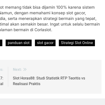
slot memang tidak bisa dijamin 100% karena sistem
Namun, dengan memahami konsep slot gacor,
dia, serta menerapkan strategi bermain yang tepat,
mal akan semakin besar. Ingat untuk selalu bermain
laman bermain di Corlaslot.
t
panduan slot
slot gacor
Strategi Slot Online
s:
Next:
7:
Slot Horas88: Studi Statistik RTP Teoritis vs
al
Realisasi Praktis