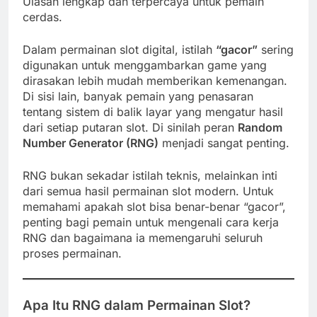
Ulasan lengkap dan terpercaya untuk pemain
cerdas.
Dalam permainan slot digital, istilah
“gacor”
sering
digunakan untuk menggambarkan game yang
dirasakan lebih mudah memberikan kemenangan.
Di sisi lain, banyak pemain yang penasaran
tentang sistem di balik layar yang mengatur hasil
dari setiap putaran slot. Di sinilah peran
Random
Number Generator (RNG)
menjadi sangat penting.
RNG bukan sekadar istilah teknis, melainkan inti
dari semua hasil permainan slot modern. Untuk
memahami apakah slot bisa benar-benar “gacor”,
penting bagi pemain untuk mengenali cara kerja
RNG dan bagaimana ia memengaruhi seluruh
proses permainan.
Apa Itu RNG dalam Permainan Slot?