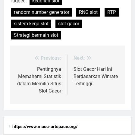
Tagged:
keadilan slot
random number generator
RNG slot
RTP
sistem kerja slot
slot gacor
Strategi bermain slot
Previous:
Next:
Post
navigation
Pentingnya
Slot Gacor Hari Ini
Memahami Statistik
Berdasarkan Winrate
dalam Memilih Situs
Tertinggi
Slot Gacor
https://www.macc-artspace.org/