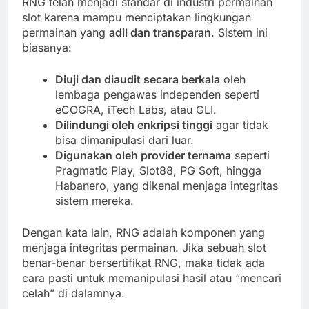
RNG telah menjadi standar di industri permainan
slot karena mampu menciptakan lingkungan
permainan yang
adil dan transparan
. Sistem ini
biasanya:
Diuji dan diaudit secara berkala
oleh
lembaga pengawas independen seperti
eCOGRA, iTech Labs, atau GLI.
Dilindungi oleh enkripsi tinggi
agar tidak
bisa dimanipulasi dari luar.
Digunakan oleh provider ternama
seperti
Pragmatic Play, Slot88, PG Soft, hingga
Habanero, yang dikenal menjaga integritas
sistem mereka.
Dengan kata lain, RNG adalah komponen yang
menjaga integritas permainan. Jika sebuah slot
benar-benar bersertifikat RNG, maka tidak ada
cara pasti untuk memanipulasi hasil atau “mencari
celah” di dalamnya.