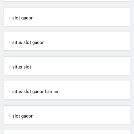
slot gacor
situs slot gacor
situs slot
situs slot gacor hari ini
slot gacor