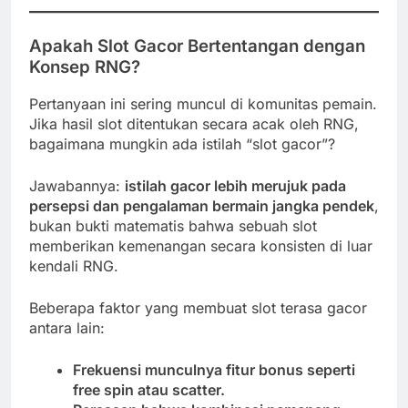
Apakah Slot Gacor Bertentangan dengan
Konsep RNG?
Pertanyaan ini sering muncul di komunitas pemain.
Jika hasil slot ditentukan secara acak oleh RNG,
bagaimana mungkin ada istilah “slot gacor”?
Jawabannya:
istilah gacor lebih merujuk pada
persepsi dan pengalaman bermain jangka pendek
,
bukan bukti matematis bahwa sebuah slot
memberikan kemenangan secara konsisten di luar
kendali RNG.
Beberapa faktor yang membuat slot terasa gacor
antara lain:
Frekuensi munculnya fitur bonus seperti
free spin atau scatter.