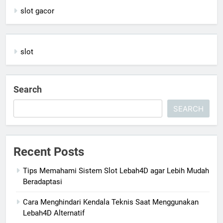
slot gacor
slot
Search
SEARCH
Recent Posts
Tips Memahami Sistem Slot Lebah4D agar Lebih Mudah
Beradaptasi
Cara Menghindari Kendala Teknis Saat Menggunakan
Lebah4D Alternatif