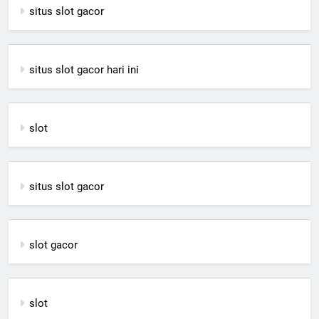
situs slot gacor
situs slot gacor hari ini
slot
situs slot gacor
slot gacor
slot