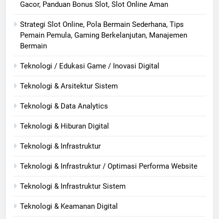
Gacor, Panduan Bonus Slot, Slot Online Aman
Strategi Slot Online, Pola Bermain Sederhana, Tips
Pemain Pemula, Gaming Berkelanjutan, Manajemen
Bermain
Teknologi / Edukasi Game / Inovasi Digital
Teknologi & Arsitektur Sistem
Teknologi & Data Analytics
Teknologi & Hiburan Digital
Teknologi & Infrastruktur
Teknologi & Infrastruktur / Optimasi Performa Website
Teknologi & Infrastruktur Sistem
Teknologi & Keamanan Digital