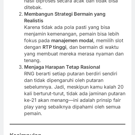
hasil diproses secara acak dan tidak bisa
ditebak.
Membangun Strategi Bermain yang
Realistis
Karena tidak ada pola pasti yang bisa
menjamin kemenangan, pemain bisa lebih
fokus pada
manajemen modal
, memilih slot
dengan
RTP tinggi
, dan bermain di waktu
yang membuat mereka merasa nyaman dan
tenang.
Menjaga Harapan Tetap Rasional
RNG berarti setiap putaran berdiri sendiri
dan tidak dipengaruhi oleh putaran
sebelumnya. Jadi, meskipun kamu kalah 20
kali berturut-turut, tidak ada jaminan putaran
ke-21 akan menang—ini adalah prinsip fair
play yang sebaiknya dipahami oleh semua
pemain.