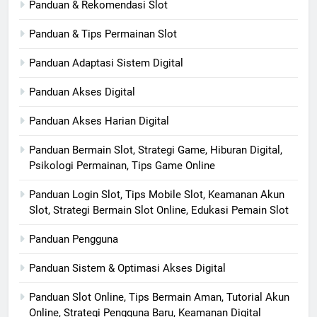
Panduan & Rekomendasi Slot
Panduan & Tips Permainan Slot
Panduan Adaptasi Sistem Digital
Panduan Akses Digital
Panduan Akses Harian Digital
Panduan Bermain Slot, Strategi Game, Hiburan Digital,
Psikologi Permainan, Tips Game Online
Panduan Login Slot, Tips Mobile Slot, Keamanan Akun
Slot, Strategi Bermain Slot Online, Edukasi Pemain Slot
Panduan Pengguna
Panduan Sistem & Optimasi Akses Digital
Panduan Slot Online, Tips Bermain Aman, Tutorial Akun
Online, Strategi Pengguna Baru, Keamanan Digital