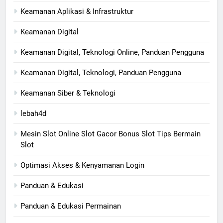
Keamanan Aplikasi & Infrastruktur
Keamanan Digital
Keamanan Digital, Teknologi Online, Panduan Pengguna
Keamanan Digital, Teknologi, Panduan Pengguna
Keamanan Siber & Teknologi
lebah4d
Mesin Slot Online Slot Gacor Bonus Slot Tips Bermain
Slot
Optimasi Akses & Kenyamanan Login
Panduan & Edukasi
Panduan & Edukasi Permainan