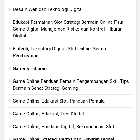
Desain Web dan Teknologi Digital
Edukasi Permainan Slot Strategi Bermain Online Fitur
Game Digital Manajemen Risiko dan Kontrol Hiburan
Digital
Fintech, Teknologi Digital, Slot Online, Sistem
Pembayaran
Game & Hiburan
Game Online Panduan Pemain Pengembangan Skill Tips
Bermain Sehat Strategi Gaming
Game Online, Edukasi Slot, Panduan Pemula
Game Online, Edukasi, Tren Digital
Game Online, Panduan Digital, Rekomendasi Slot
Game Online, Strategi Permainan, Hiburan Digital