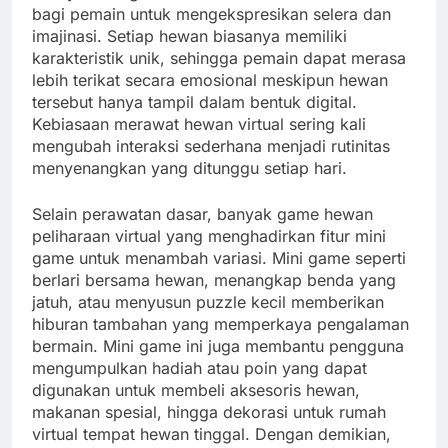
bagi pemain untuk mengekspresikan selera dan
imajinasi. Setiap hewan biasanya memiliki
karakteristik unik, sehingga pemain dapat merasa
lebih terikat secara emosional meskipun hewan
tersebut hanya tampil dalam bentuk digital.
Kebiasaan merawat hewan virtual sering kali
mengubah interaksi sederhana menjadi rutinitas
menyenangkan yang ditunggu setiap hari.
Selain perawatan dasar, banyak game hewan
peliharaan virtual yang menghadirkan fitur mini
game untuk menambah variasi. Mini game seperti
berlari bersama hewan, menangkap benda yang
jatuh, atau menyusun puzzle kecil memberikan
hiburan tambahan yang memperkaya pengalaman
bermain. Mini game ini juga membantu pengguna
mengumpulkan hadiah atau poin yang dapat
digunakan untuk membeli aksesoris hewan,
makanan spesial, hingga dekorasi untuk rumah
virtual tempat hewan tinggal. Dengan demikian,