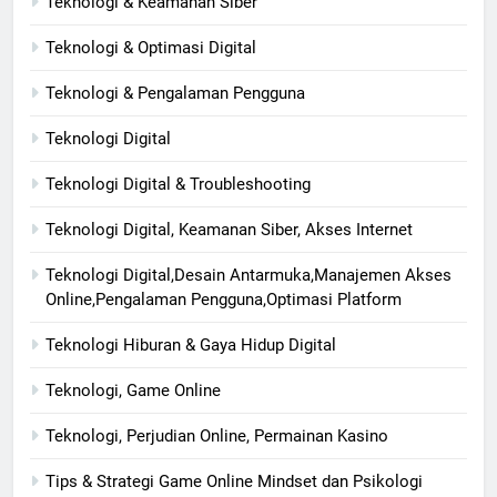
Teknologi & Keamanan Siber
Teknologi & Optimasi Digital
Teknologi & Pengalaman Pengguna
Teknologi Digital
Teknologi Digital & Troubleshooting
Teknologi Digital, Keamanan Siber, Akses Internet
Teknologi Digital,Desain Antarmuka,Manajemen Akses
Online,Pengalaman Pengguna,Optimasi Platform
Teknologi Hiburan & Gaya Hidup Digital
Teknologi, Game Online
Teknologi, Perjudian Online, Permainan Kasino
Tips & Strategi Game Online Mindset dan Psikologi