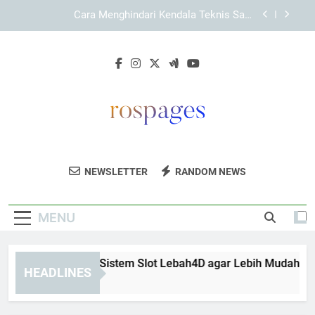
Menggunakan Lebah4D Alternatif
Skip
Slot Lebah4D dengan Tampilan Modern untuk
to
Akses Lebih Efisien dan Pengalaman Pengguna
content
yang Lebih Nyaman
Cara Memastikan LAE138 Login Bisa Diakses
dengan Nyaman dan Aman
Tips Memahami Sistem Slot Lebah4D agar Lebih
Mudah Beradaptasi
Cara Menghindari Kendala Teknis Saat
Menggunakan Lebah4D Alternatif
Slot Lebah4D dengan Tampilan Modern untuk
Rospages
Akses Lebih Efisien dan Pengalaman Pengguna
Rospages Adalah Portal Informasi Dan
yang Lebih Nyaman
NEWSLETTER
RANDOM NEWS
Cara Memastikan LAE138 Login Bisa Diakses
Berita Terpercaya. Temukan Berita Terbaru
dengan Nyaman dan Aman
Dan Artikel Bermanfaat.
MENU
Tips Memahami Sistem Slot Lebah4D agar Lebih Mudah Berad
HEADLINES
3 Months Ago