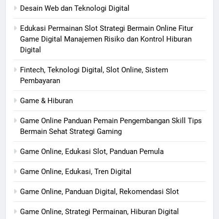
Desain Web dan Teknologi Digital
Edukasi Permainan Slot Strategi Bermain Online Fitur
Game Digital Manajemen Risiko dan Kontrol Hiburan
Digital
Fintech, Teknologi Digital, Slot Online, Sistem
Pembayaran
Game & Hiburan
Game Online Panduan Pemain Pengembangan Skill Tips
Bermain Sehat Strategi Gaming
Game Online, Edukasi Slot, Panduan Pemula
Game Online, Edukasi, Tren Digital
Game Online, Panduan Digital, Rekomendasi Slot
Game Online, Strategi Permainan, Hiburan Digital