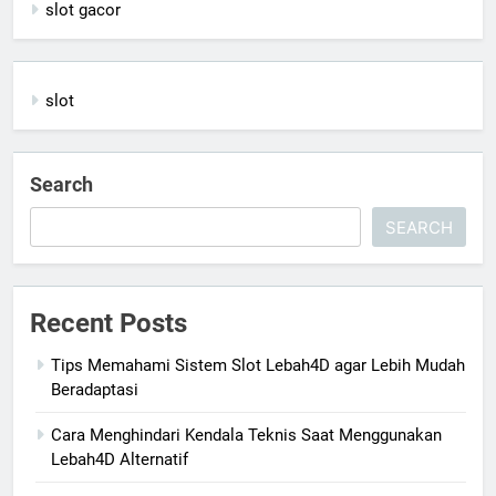
slot gacor
slot
Search
SEARCH
Recent Posts
Tips Memahami Sistem Slot Lebah4D agar Lebih Mudah
Beradaptasi
Cara Menghindari Kendala Teknis Saat Menggunakan
Lebah4D Alternatif