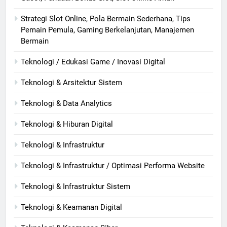
Strategi Slot Online, Pola Bermain Sederhana, Tips
Pemain Pemula, Gaming Berkelanjutan, Manajemen
Bermain
Teknologi / Edukasi Game / Inovasi Digital
Teknologi & Arsitektur Sistem
Teknologi & Data Analytics
Teknologi & Hiburan Digital
Teknologi & Infrastruktur
Teknologi & Infrastruktur / Optimasi Performa Website
Teknologi & Infrastruktur Sistem
Teknologi & Keamanan Digital