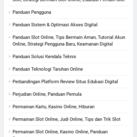
Panduan Pengguna
Panduan Sistem & Optimasi Akses Digital
Panduan Slot Online, Tips Bermain Aman, Tutorial Akun
Online, Strategi Pengguna Baru, Keamanan Digital
Panduan Solusi Kendala Teknis
Panduan Teknologi Taruhan Online
Perbandingan Platform Review Situs Edukasi Digital
Perjudian Online, Panduan Pemula
Permainan Kartu, Kasino Online, Hiburan
Permainan Slot Online, Judi Online, Tips dan Trik Slot
Permainan Slot Online, Kasino Online, Panduan