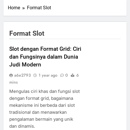
Home
Format Slot
Format Slot
Slot dengan Format Grid: Ciri
dan Fungsinya dalam Dunia
Judi Modern
a6e2793
1 year ago
0
6
mins
Mengulas ciri khas dan fungsi slot
dengan format grid, bagaimana
mekanisme ini berbeda dari slot
tradisional dan menawarkan
pengalaman bermain yang unik
dan dinamis.