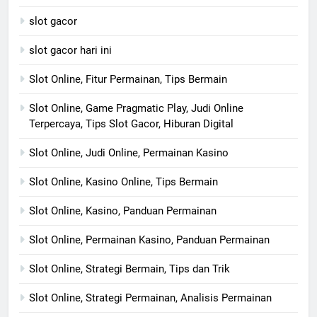
slot gacor
slot gacor hari ini
Slot Online, Fitur Permainan, Tips Bermain
Slot Online, Game Pragmatic Play, Judi Online
Terpercaya, Tips Slot Gacor, Hiburan Digital
Slot Online, Judi Online, Permainan Kasino
Slot Online, Kasino Online, Tips Bermain
Slot Online, Kasino, Panduan Permainan
Slot Online, Permainan Kasino, Panduan Permainan
Slot Online, Strategi Bermain, Tips dan Trik
Slot Online, Strategi Permainan, Analisis Permainan