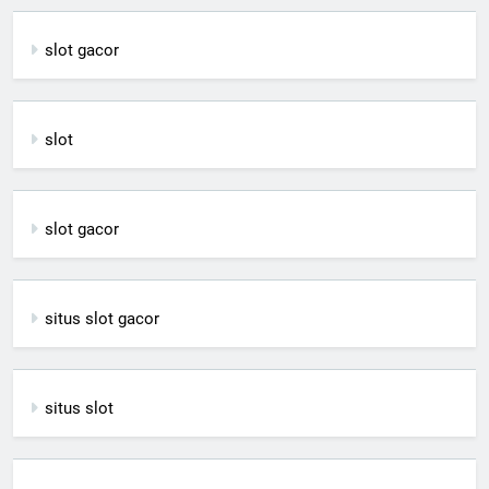
slot gacor
slot
slot gacor
situs slot gacor
situs slot