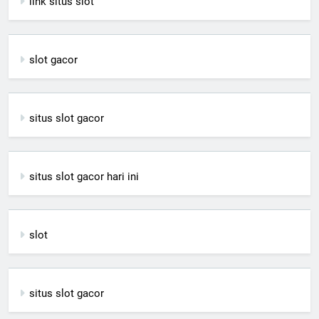
link situs slot
slot gacor
situs slot gacor
situs slot gacor hari ini
slot
situs slot gacor