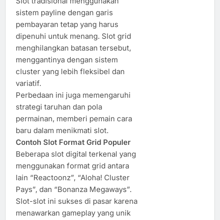
Slot tradisional menggunakan
sistem payline dengan garis
pembayaran tetap yang harus
dipenuhi untuk menang. Slot grid
menghilangkan batasan tersebut,
menggantinya dengan sistem
cluster yang lebih fleksibel dan
variatif.
Perbedaan ini juga memengaruhi
strategi taruhan dan pola
permainan, memberi pemain cara
baru dalam menikmati slot.
Contoh Slot Format Grid Populer
Beberapa slot digital terkenal yang
menggunakan format grid antara
lain “Reactoonz”, “Aloha! Cluster
Pays”, dan “Bonanza Megaways”.
Slot-slot ini sukses di pasar karena
menawarkan gameplay yang unik