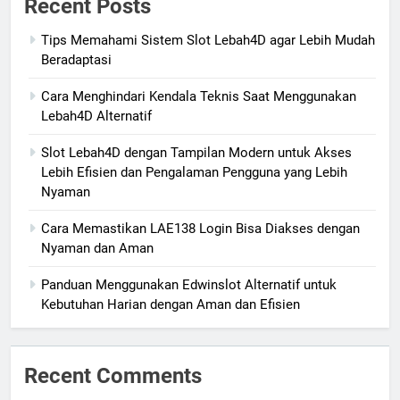
Recent Posts
Tips Memahami Sistem Slot Lebah4D agar Lebih Mudah
Beradaptasi
Cara Menghindari Kendala Teknis Saat Menggunakan
Lebah4D Alternatif
Slot Lebah4D dengan Tampilan Modern untuk Akses
Lebih Efisien dan Pengalaman Pengguna yang Lebih
Nyaman
Cara Memastikan LAE138 Login Bisa Diakses dengan
Nyaman dan Aman
Panduan Menggunakan Edwinslot Alternatif untuk
Kebutuhan Harian dengan Aman dan Efisien
Recent Comments