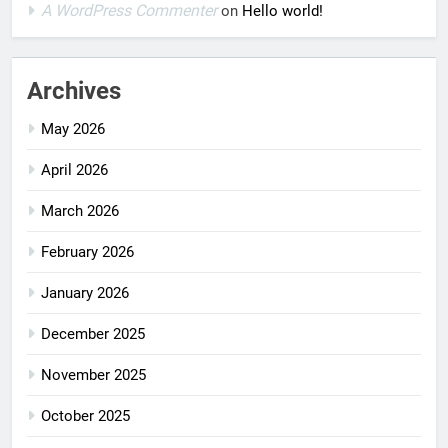
A WordPress Commenter
on
Hello world!
Archives
May 2026
April 2026
March 2026
February 2026
January 2026
December 2025
November 2025
October 2025