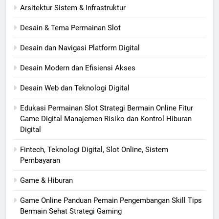
Arsitektur Sistem & Infrastruktur
Desain & Tema Permainan Slot
Desain dan Navigasi Platform Digital
Desain Modern dan Efisiensi Akses
Desain Web dan Teknologi Digital
Edukasi Permainan Slot Strategi Bermain Online Fitur
Game Digital Manajemen Risiko dan Kontrol Hiburan
Digital
Fintech, Teknologi Digital, Slot Online, Sistem
Pembayaran
Game & Hiburan
Game Online Panduan Pemain Pengembangan Skill Tips
Bermain Sehat Strategi Gaming