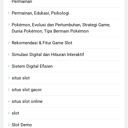
Permainan
Permainan, Edukasi, Psikologi
Pokémon, Evolusi dan Pertumbuhan, Strategi Game,
Dunia Pokémon, Tips Bermain Pokémon
Rekomendasi & Fitur Game Slot
Simulasi Digital dan Hiburan Interaktif
Sistem Digital Efisien
situs slot
situs slot gacor
situs slot online
slot
Slot Demo