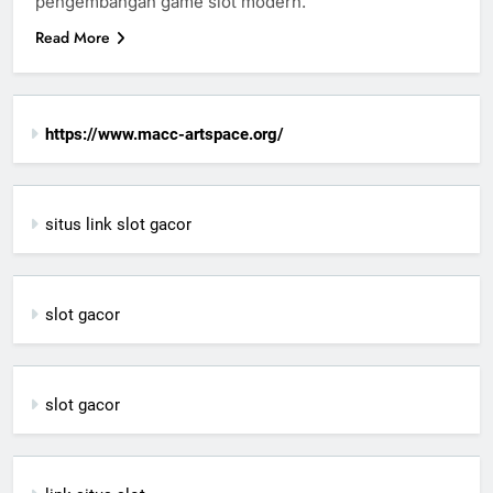
pengembangan game slot modern.
Read More
https://www.macc-artspace.org/
situs link slot gacor
slot gacor
slot gacor