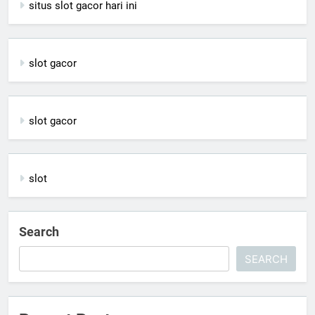
situs slot gacor hari ini
slot gacor
slot gacor
slot
Search
SEARCH