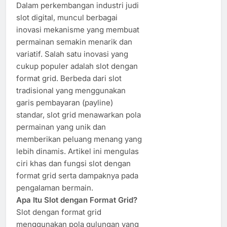
Dalam perkembangan industri judi
slot digital, muncul berbagai
inovasi mekanisme yang membuat
permainan semakin menarik dan
variatif. Salah satu inovasi yang
cukup populer adalah slot dengan
format grid. Berbeda dari slot
tradisional yang menggunakan
garis pembayaran (payline)
standar, slot grid menawarkan pola
permainan yang unik dan
memberikan peluang menang yang
lebih dinamis. Artikel ini mengulas
ciri khas dan fungsi slot dengan
format grid serta dampaknya pada
pengalaman bermain.
Apa Itu Slot dengan Format Grid?
Slot dengan format grid
menggunakan pola gulungan yang