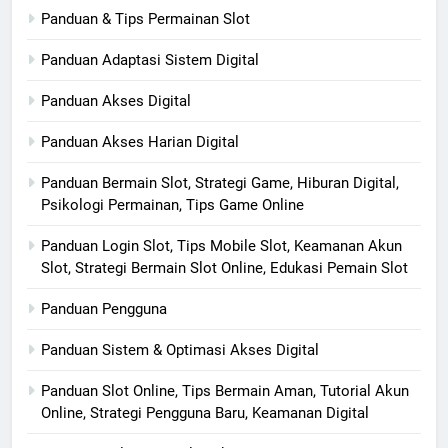
Panduan & Tips Permainan Slot
Panduan Adaptasi Sistem Digital
Panduan Akses Digital
Panduan Akses Harian Digital
Panduan Bermain Slot, Strategi Game, Hiburan Digital,
Psikologi Permainan, Tips Game Online
Panduan Login Slot, Tips Mobile Slot, Keamanan Akun
Slot, Strategi Bermain Slot Online, Edukasi Pemain Slot
Panduan Pengguna
Panduan Sistem & Optimasi Akses Digital
Panduan Slot Online, Tips Bermain Aman, Tutorial Akun
Online, Strategi Pengguna Baru, Keamanan Digital