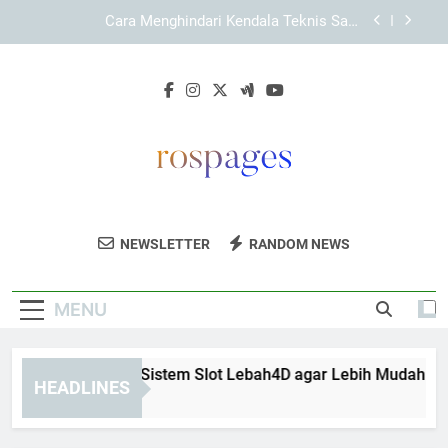
Menggunakan Lebah4D Alternatif
Skip
Slot Lebah4D dengan Tampilan Modern untuk
to
Akses Lebih Efisien dan Pengalaman Pengguna
content
yang Lebih Nyaman
Cara Memastikan LAE138 Login Bisa Diakses
dengan Nyaman dan Aman
Tips Memahami Sistem Slot Lebah4D agar Lebih
Mudah Beradaptasi
Cara Menghindari Kendala Teknis Saat
Menggunakan Lebah4D Alternatif
Slot Lebah4D dengan Tampilan Modern untuk
Rospages
Akses Lebih Efisien dan Pengalaman Pengguna
Rospages Adalah Portal Informasi Dan
yang Lebih Nyaman
NEWSLETTER
RANDOM NEWS
Cara Memastikan LAE138 Login Bisa Diakses
Berita Terpercaya. Temukan Berita Terbaru
dengan Nyaman dan Aman
Dan Artikel Bermanfaat.
MENU
Tips Memahami Sistem Slot Lebah4D agar Lebih Mudah Berad
HEADLINES
3 Months Ago