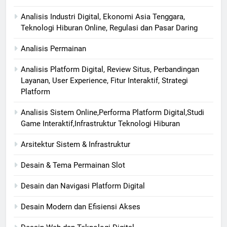
Analisis Industri Digital, Ekonomi Asia Tenggara,
Teknologi Hiburan Online, Regulasi dan Pasar Daring
Analisis Permainan
Analisis Platform Digital, Review Situs, Perbandingan
Layanan, User Experience, Fitur Interaktif, Strategi
Platform
Analisis Sistem Online,Performa Platform Digital,Studi
Game Interaktif,Infrastruktur Teknologi Hiburan
Arsitektur Sistem & Infrastruktur
Desain & Tema Permainan Slot
Desain dan Navigasi Platform Digital
Desain Modern dan Efisiensi Akses