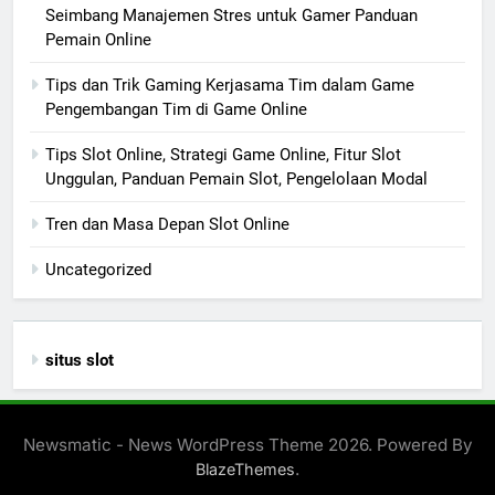
Seimbang Manajemen Stres untuk Gamer Panduan
Pemain Online
Tips dan Trik Gaming Kerjasama Tim dalam Game
Pengembangan Tim di Game Online
Tips Slot Online, Strategi Game Online, Fitur Slot
Unggulan, Panduan Pemain Slot, Pengelolaan Modal
Tren dan Masa Depan Slot Online
Uncategorized
situs slot
Newsmatic - News WordPress Theme 2026. Powered By
.
BlazeThemes