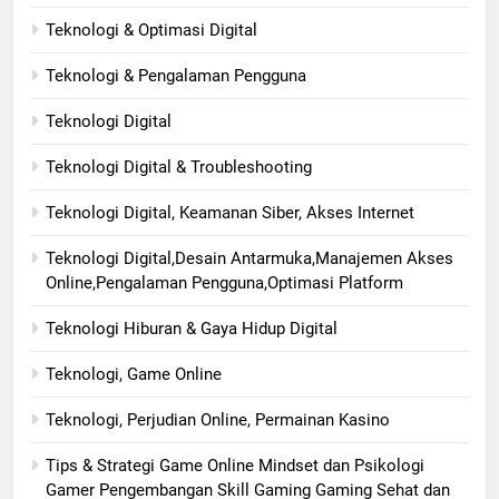
Teknologi & Optimasi Digital
Teknologi & Pengalaman Pengguna
Teknologi Digital
Teknologi Digital & Troubleshooting
Teknologi Digital, Keamanan Siber, Akses Internet
Teknologi Digital,Desain Antarmuka,Manajemen Akses
Online,Pengalaman Pengguna,Optimasi Platform
Teknologi Hiburan & Gaya Hidup Digital
Teknologi, Game Online
Teknologi, Perjudian Online, Permainan Kasino
Tips & Strategi Game Online Mindset dan Psikologi
Gamer Pengembangan Skill Gaming Gaming Sehat dan