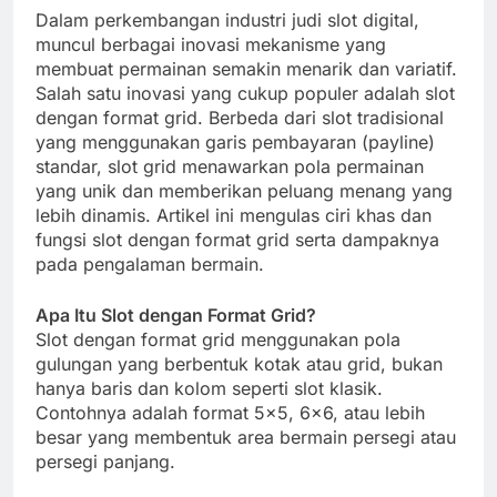
Dalam perkembangan industri judi slot digital,
muncul berbagai inovasi mekanisme yang
membuat permainan semakin menarik dan variatif.
Salah satu inovasi yang cukup populer adalah slot
dengan format grid. Berbeda dari slot tradisional
yang menggunakan garis pembayaran (payline)
standar, slot grid menawarkan pola permainan
yang unik dan memberikan peluang menang yang
lebih dinamis. Artikel ini mengulas ciri khas dan
fungsi slot dengan format grid serta dampaknya
pada pengalaman bermain.
Apa Itu Slot dengan Format Grid?
Slot dengan format grid menggunakan pola
gulungan yang berbentuk kotak atau grid, bukan
hanya baris dan kolom seperti slot klasik.
Contohnya adalah format 5×5, 6×6, atau lebih
besar yang membentuk area bermain persegi atau
persegi panjang.