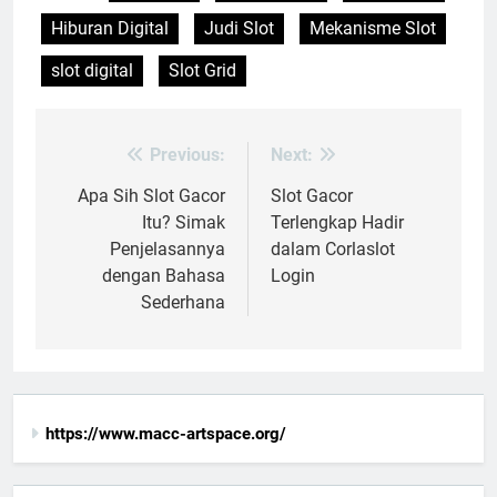
Hiburan Digital
Judi Slot
Mekanisme Slot
slot digital
Slot Grid
Previous:
Next:
Post
navigation
Apa Sih Slot Gacor
Slot Gacor
Itu? Simak
Terlengkap Hadir
Penjelasannya
dalam Corlaslot
dengan Bahasa
Login
Sederhana
https://www.macc-artspace.org/