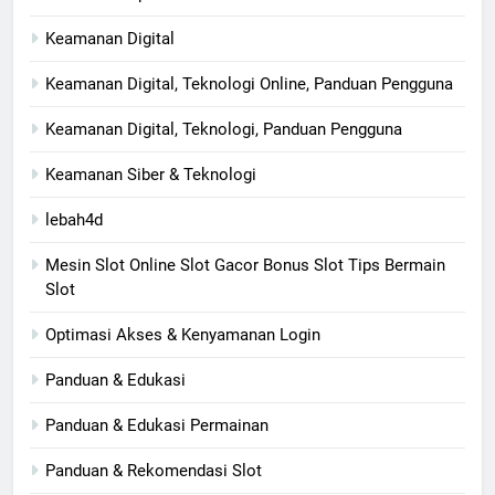
Keamanan Digital
Keamanan Digital, Teknologi Online, Panduan Pengguna
Keamanan Digital, Teknologi, Panduan Pengguna
Keamanan Siber & Teknologi
lebah4d
Mesin Slot Online Slot Gacor Bonus Slot Tips Bermain
Slot
Optimasi Akses & Kenyamanan Login
Panduan & Edukasi
Panduan & Edukasi Permainan
Panduan & Rekomendasi Slot