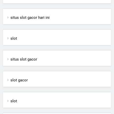
situs slot gacor hari ini
slot
situs slot gacor
slot gacor
slot