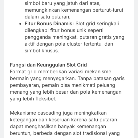
simbol baru yang jatuh dari atas,
memungkinkan kemenangan berturut-turut
dalam satu putaran.
Fitur Bonus Dinamis:
Slot grid seringkali
dilengkapi fitur bonus unik seperti
pengganda meningkat, putaran gratis yang
aktif dengan pola cluster tertentu, dan
simbol khusus.
Fungsi dan Keunggulan Slot Grid
Format grid memberikan variasi mekanisme
bermain yang menyegarkan. Tanpa batasan garis
pembayaran, pemain bisa menikmati peluang
menang yang lebih besar dan pola kemenangan
yang lebih fleksibel.
Mekanisme cascading juga meningkatkan
ketegangan dan keseruan karena satu putaran
dapat menghasilkan banyak kemenangan
beruntun, berbeda dengan slot tradisional yang