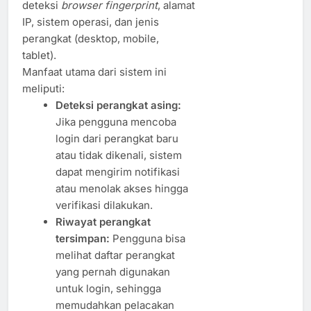
deteksi
browser fingerprint
, alamat
IP, sistem operasi, dan jenis
perangkat (desktop, mobile,
tablet).
Manfaat utama dari sistem ini
meliputi:
Deteksi perangkat asing:
Jika pengguna mencoba
login dari perangkat baru
atau tidak dikenali, sistem
dapat mengirim notifikasi
atau menolak akses hingga
verifikasi dilakukan.
Riwayat perangkat
tersimpan:
Pengguna bisa
melihat daftar perangkat
yang pernah digunakan
untuk login, sehingga
memudahkan pelacakan