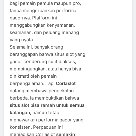
bagi pemain pemula maupun pro,
tanpa mengorbankan performa
gacornya. Platform ini
menggabungkan kenyamanan,
keamanan, dan peluang menang
yang nyata.
Selama ini, banyak orang
beranggapan bahwa situs slot yang
gacor cenderung sulit diakses,
membingungkan, atau hanya bisa
dinikmati oleh pemain
berpengalaman. Tapi
Corlaslot
datang membawa pendekatan
berbeda. Ia membuktikan bahwa
situs slot bisa ramah untuk semua
kalangan
, namun tetap
menawarkan performa gacor yang
konsisten. Perpaduan ini
menjadikan Corlaslot
semakin