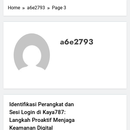
Home
a6e2793
Page 3
a6e2793
Identifikasi Perangkat dan
Sesi Login di Kaya787:
Langkah Proaktif Menjaga
Keamanan Digital