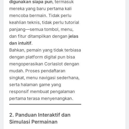
digunakan siapa pun
, termasuk
mereka yang baru pertama kali
mencoba bermain. Tidak perlu
keahlian teknis, tidak perlu tutorial
panjang—semua tombol, menu,
dan fitur ditampilkan dengan
jelas
dan intuitif
.
Bahkan, pemain yang tidak terbiasa
dengan platform digital pun bisa
mengoperasikan Corlaslot dengan
mudah. Proses pendaftaran
singkat, menu navigasi sederhana,
serta halaman game yang
responsif membuat pengalaman
pertama terasa menyenangkan.
2. Panduan Interaktif dan
Simulasi Permainan