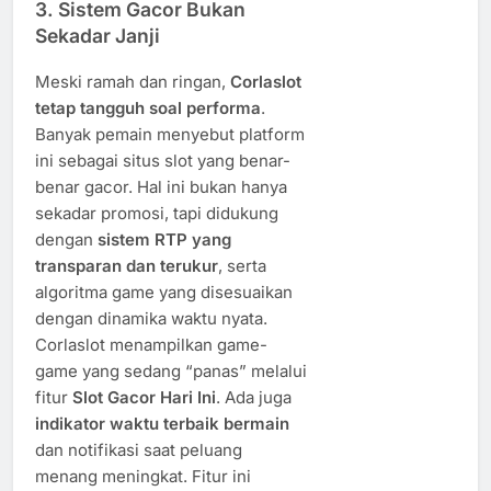
3. Sistem Gacor Bukan
Sekadar Janji
Meski ramah dan ringan,
Corlaslot
tetap tangguh soal performa
.
Banyak pemain menyebut platform
ini sebagai situs slot yang benar-
benar gacor. Hal ini bukan hanya
sekadar promosi, tapi didukung
dengan
sistem RTP yang
transparan dan terukur
, serta
algoritma game yang disesuaikan
dengan dinamika waktu nyata.
Corlaslot menampilkan game-
game yang sedang “panas” melalui
fitur
Slot Gacor Hari Ini
. Ada juga
indikator waktu terbaik bermain
dan notifikasi saat peluang
menang meningkat. Fitur ini