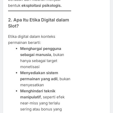
bentuk
eksploitasi psikologis.
2. Apa Itu Etika Digital dalam
Slot?
Etika digital dalam konteks
permainan berarti:
Menghargai pengguna
sebagai manusia
, bukan
hanya sebagai target
monetisasi
Menyediakan sistem
permainan yang adil
, bukan
menyesatkan
Menghindari teknik
manipulatif
, seperti efek
near-miss yang terlalu
sering atau bonus yang