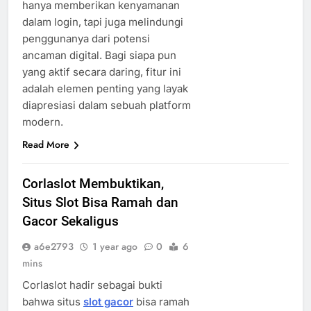
hanya memberikan kenyamanan
dalam login, tapi juga melindungi
penggunanya dari potensi
ancaman digital. Bagi siapa pun
yang aktif secara daring, fitur ini
adalah elemen penting yang layak
diapresiasi dalam sebuah platform
modern.
Read More
Corlaslot Membuktikan,
Situs Slot Bisa Ramah dan
Gacor Sekaligus
a6e2793
1 year ago
0
6
mins
Corlaslot hadir sebagai bukti
bahwa situs
slot gacor
bisa ramah