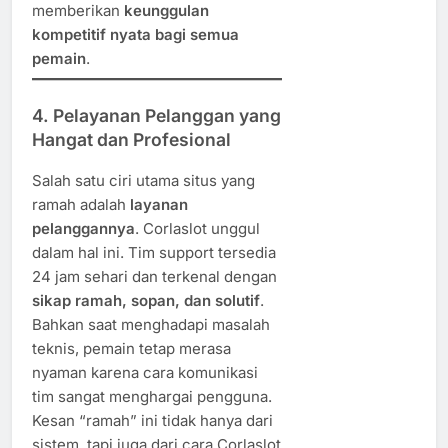
memberikan
keunggulan
kompetitif nyata bagi semua
pemain
.
4. Pelayanan Pelanggan yang
Hangat dan Profesional
Salah satu ciri utama situs yang
ramah adalah
layanan
pelanggannya
. Corlaslot unggul
dalam hal ini. Tim support tersedia
24 jam sehari dan terkenal dengan
sikap ramah, sopan, dan solutif
.
Bahkan saat menghadapi masalah
teknis, pemain tetap merasa
nyaman karena cara komunikasi
tim sangat menghargai pengguna.
Kesan “ramah” ini tidak hanya dari
sistem, tapi juga dari cara Corlaslot