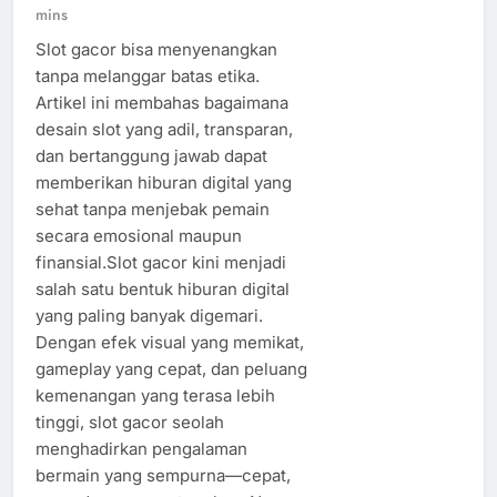
mins
Slot gacor bisa menyenangkan
tanpa melanggar batas etika.
Artikel ini membahas bagaimana
desain slot yang adil, transparan,
dan bertanggung jawab dapat
memberikan hiburan digital yang
sehat tanpa menjebak pemain
secara emosional maupun
finansial.Slot gacor kini menjadi
salah satu bentuk hiburan digital
yang paling banyak digemari.
Dengan efek visual yang memikat,
gameplay yang cepat, dan peluang
kemenangan yang terasa lebih
tinggi, slot gacor seolah
menghadirkan pengalaman
bermain yang sempurna—cepat,