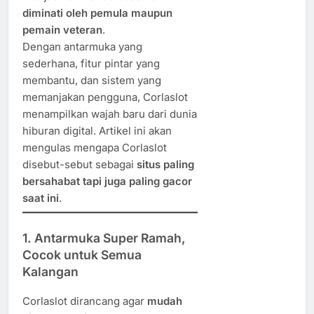
diminati oleh pemula maupun
pemain veteran
.
Dengan antarmuka yang
sederhana, fitur pintar yang
membantu, dan sistem yang
memanjakan pengguna, Corlaslot
menampilkan wajah baru dari dunia
hiburan digital. Artikel ini akan
mengulas mengapa Corlaslot
disebut-sebut sebagai
situs paling
bersahabat tapi juga paling gacor
saat ini
.
1. Antarmuka Super Ramah,
Cocok untuk Semua
Kalangan
Corlaslot dirancang agar
mudah