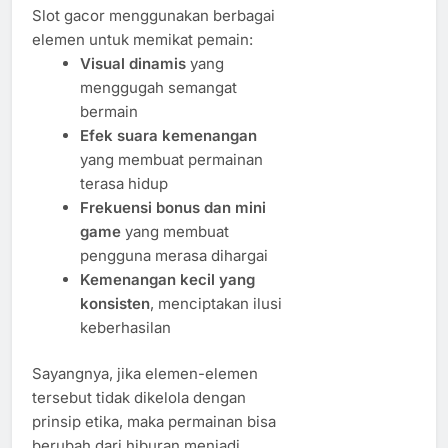
Slot gacor menggunakan berbagai
elemen untuk memikat pemain:
Visual dinamis
yang
menggugah semangat
bermain
Efek suara kemenangan
yang membuat permainan
terasa hidup
Frekuensi bonus dan mini
game
yang membuat
pengguna merasa dihargai
Kemenangan kecil yang
konsisten
, menciptakan ilusi
keberhasilan
Sayangnya, jika elemen-elemen
tersebut tidak dikelola dengan
prinsip etika, maka permainan bisa
berubah dari hiburan menjadi